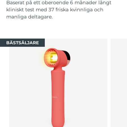
Baserat på ett oberoende 6 månader långt
kliniskt test med 37 friska kvinnliga och
Macao SAR
Förväntad leverans
8/13/26
manliga deltagare.
Malaysia
Förväntad leverans
8/14/26
Malta
Förväntad leverans
8/11/26
BÄSTSÄLJARE
Mexiko
Förväntad leverans
8/15/26
Monaco
Förväntad leverans
8/12/26
Nederländerna
Förväntad leverans
8/11/26
Nya Zeeland
Förväntad leverans
8/11/26
Norge
Förväntad leverans
8/11/26
Oman
Förväntad leverans
8/14/26