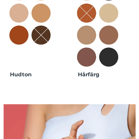
Hudton
Hårfärg