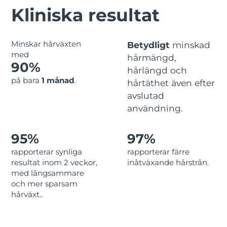
Advanced pore care essentials
For healthy hair
Kliniska resultat
18% PAP
Israel
Förväntad leverans
8/15/26
Kosmetika
Man
Italien
Förväntad leverans
8/11/26
Minskar hårväxten
Betydligt
minskad
med
hårmängd,
Japan
Förväntad leverans
8/14/26
90%
hårlängd och
Handla allt
på bara
1 månad
.
hårtäthet även efter
Jersey
Förväntad leverans
8/16/26
avslutad
Kazakstan
användning.
Förväntad leverans
8/13/26
FOREO APP
Kuwait
Förväntad leverans
8/11/26
95%
97%
OM FOREO
rapporterar synliga
rapporterar färre
Lettland
Förväntad leverans
8/11/26
resultat inom 2 veckor,
inåtväxande hårstrån.
med långsammare
Libanon
Förväntad leverans
8/12/26
och mer sparsam
hårväxt..
Litauen
Förväntad leverans
8/11/26
Luxemburg
Förväntad leverans
8/11/26