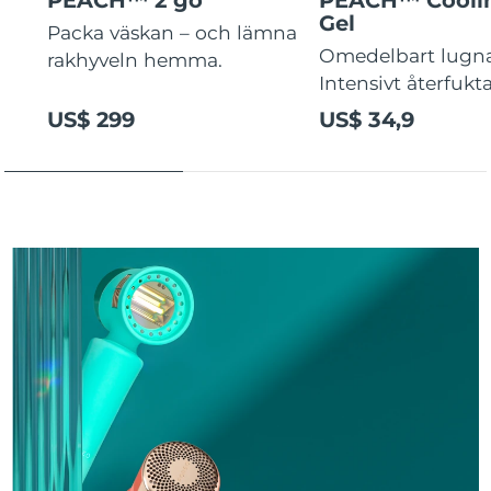
Gel
Packa väskan – och lämna
Omedelbart lugn
rakhyveln hemma.
Intensivt återfukt
US$ 299
US$ 34,9