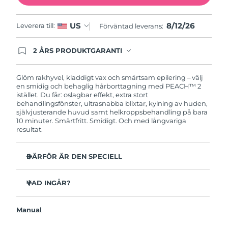
Slovakien
Förväntad leverans
8/11/26
8/12/26
US
Leverera till:
Förväntad leverans:
Slovenien
Förväntad leverans
8/11/26
2 ÅRS PRODUKTGARANTI
Produkten levereras med FOREOs heltäckande
garanti. Det betyder att vi byter ut produkten
Sydafrika
Förväntad leverans
8/19/26
utan extra kostnad om du får problem med den
Glöm rakhyvel, kladdigt vax och smärtsam epilering – välj
inom två år efter inköpsdatum.
en smidig och behaglig hårborttagning med PEACH™ 2
Sydkorea
Förväntad leverans
8/13/26
istället. Du får: oslagbar effekt, extra stort
behandlingsfönster, ultrasnabba blixtar, kylning av huden,
självjusterande huvud samt helkroppsbehandling på bara
Spanien
Förväntad leverans
8/11/26
10 minuter. Smärtfritt. Smidigt. Och med långvariga
resultat.
Sverige
Förväntad leverans
8/11/26
DÄRFÖR ÄR DEN SPECIELL
Schweiz
Förväntad leverans
8/11/26
Snabbare och effektivare än andra IPL-enheter på
marknaden.
VAD INGÅR?
Taiwan
Förväntad leverans
8/16/26
Energidensitet på 7,3 J/cm² – mer än 3x kraftfullare än
PEACH™ 2
andra IPL-enheter.
Manual
Thailand
Förväntad leverans
8/15/26
Strömsladd med 4 utbytbara adaptrar
9 cm² stort behandlingsfönster – mer än 3x större än på
andra IPL-enheter.
Rengöringsduk