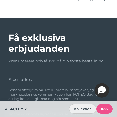
Få exklusiva
erbjudanden
Prenumerera och få 15% på din första beställning!
E-postadress
Genom att trycka på "Prenumerera" samtycker jag till att få
marknadsföringskommunikation från FOREO. Jag förstår
att jag kan avregistrera mig när som helst.
PEACH™ 2
Kollektion
Köp
Denna webbplats skyddas av reCAPTCHA och omfattas av