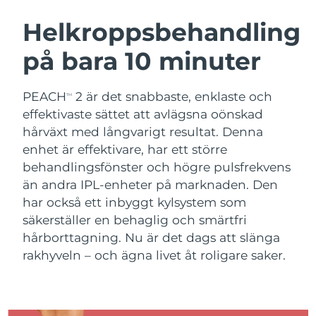
SVENSK SKÖNHETSRUTIN
Österrike
Förväntad leverans
8/11/26
Helkroppsbehandling
på bara 10 minuter
Bahrain
Förväntad leverans
8/12/26
Ansiktsrengöring
Ansiktslyft
Belgien
Förväntad leverans
8/11/26
PEACH
2 är det snabbaste, enklaste och
TM
LUNA™ 4-paket
BEAR™ 2-paket
effektivaste sättet att avlägsna oönskad
Bermuda
Förväntad leverans
8/17/26
Anti-aging massage
Microcurrent toning
hårväxt med långvarigt resultat. Denna
enhet är effektivare, har ett större
Bosnien och
Förväntad leverans
8/14/26
behandlingsfönster och högre pulsfrekvens
Återfuktning
Munvård
Hercegovina
LUNA™ 4 Plus
BEAR™ 2 go
än andra IPL-enheter på marknaden. Den
UFO™ 3-paket
issa™ 4
Massage, LED heating
Microcurrent toning on-the-go
har också ett inbyggt kylsystem som
Brunei
Förväntad leverans
8/16/26
FAQ™ ANTI-AGING-BEHANDLING
Deep facial hydration
Hybrid silicone sonic toothbrush
säkerställer en behaglig och smärtfri
Bulgarien
hårborttagning. Nu är det dags att slänga
Förväntad leverans
8/11/26
NEW
LUNA™ 4 Men
BEAR™ 2 eyes & lips
rakhyveln – och ägna livet åt roligare saker.
UFO™ 3 LED
issa™ 4 plus
Kanada
For men, anti-aging massage
Microcurrent line smoothing device
Förväntad leverans
8/15/26
Near-infrared and red light therapy
Smart hybrid silicone sonic toothbrush
device
Anti-aging
LED-behandlingar
Chile
Förväntad leverans
8/15/26