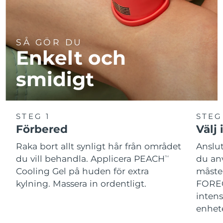
SÅ GÖR DU
Enkelt och
smidigt
STEG 1
STEG
Förbered
Välj 
Raka bort allt synligt hår från området
Anslu
du vill behandla. Applicera PEACH
du an
TM
Cooling Gel på huden för extra
måste 
kylning. Massera in ordentligt.
FOREO
intens
enhet