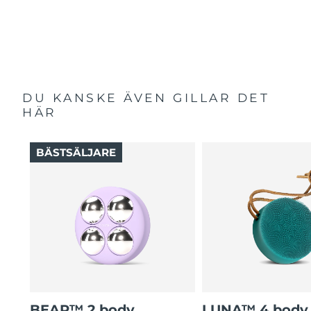
DU KANSKE ÄVEN GILLAR DET
HÄR
BÄSTSÄLJARE
BEAR™ 2 body
LUNA™ 4 body