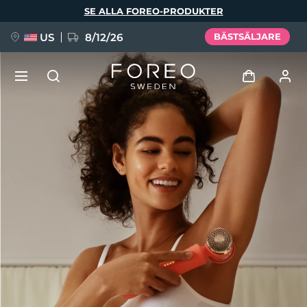
Hoppa
SE ALLA FOREO-PRODUKTER
till
huvudinnehåll
US
8/12/26
BÄSTSÄLJARE
NYHET
Logga in
Språk
BREAKING NEWS
Användarprofil
English
Deutsch
Español
Mina enheter
FAQ™ Pure Beauty-Tech Elixir
Français
Italiano
Português
Mina beställningar
Polski
Svenska
Русский
Türkçe
简体中文
繁體中文
Mina adresser
issa™ Teeth Whitening Set
Mina prenumerationer