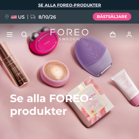
Hoppa
SE ALLA FOREO-PRODUKTER
till
huvudinnehåll
US
8/10/26
BÄSTSÄLJARE
NYHET
Logga in
Språk
BREAKING NEWS
Användarprofil
English
Deutsch
Español
Mina enheter
FAQ™ Pure Beauty-Tech Elixir
Se alla FOREO-
Français
Italiano
Português
Mina beställningar
Polski
Svenska
Русский
produkter
Türkçe
简体中文
繁體中文
Mina adresser
issa™ Teeth Whitening Set
Mina prenumerationer