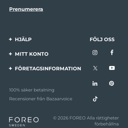
HJÄLP
FÖLJ OSS
Kontakta oss
MITT KONTO
Beställningar & leverans
Produktregistrering
FÖRETAGSINFORMATION
Garantier & returer
Support
Om FOREO
Vanliga frågor
100% säker betalning
Affiliateprogram
Batteriinformation
Recensioner från Bazaarvoice
Affiliate-nyheter
MYSA
© 2026 FOREO Alla rättigheter
Återförsäljare
förbehållna