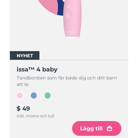
NYHET
NYHET
NYHET
issa™ 4 baby
issa™ 4 baby
issa™ 4 baby
Tandborsten som får både dig och ditt barn
Tandborsten som får både dig och ditt barn
Tandborsten som får både dig och ditt barn
att le.
att le.
att le.
$ 49
$ 49
$ 49
Inkl. moms och tull
Inkl. moms och tull
Inkl. moms och tull
Lägg till
Lägg till
Lägg till