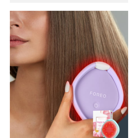
Filippinerna
Förväntad leverans
8/13/26
Polen
Förväntad leverans
8/11/26
Portugal
Förväntad leverans
8/10/26
Puerto Rico
Förväntad leverans
8/12/26
Qatar
Förväntad leverans
8/11/26
Réunion
Förväntad leverans
8/15/26
Rumänien
Förväntad leverans
8/10/26
Ryssland
Förväntad leverans
8/18/26
Saudiarabien
Förväntad leverans
8/11/26
Singapore
Förväntad leverans
8/12/26