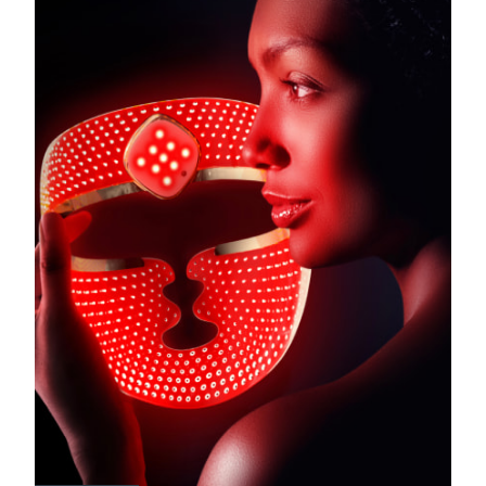
Turkiet
Förväntad leverans
8/11/26
Förenade
Förväntad leverans
8/11/26
Arabemiraten
Storbritannien
Förväntad leverans
8/10/26
USA
Förväntad leverans
8/11/26
Uzbekistan
Förväntad leverans
8/15/26
Vietnam
Förväntad leverans
8/16/26