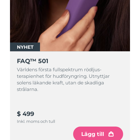
NYHET
FAQ™ 501
Världens första fullspektrum rödljus-
terapienhet för hudföryngring. Utnyttjar
solens läkande kraft, utan de skadliga
strålarna.
$ 499
Inkl. moms och tull
Lägg till