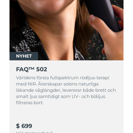
NYHET
FAQ™ 502
Världens första fullspektrum rödljus-terapi
med NIR. Återskapar solens naturliga
läkande våglängder, levererar både brett och
smalt ljus samtidigt som UV- och blåljus
filtreras bort.
$ 699
Inkl. moms och tull