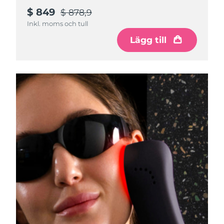
$ 849
$ 878,9
Inkl. moms och tull
Lägg till