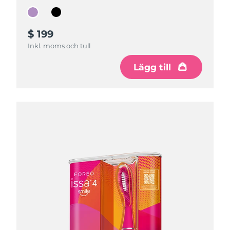
$ 199
$ 199
Inkl. moms och tull
Inkl. moms och tull
Lägg till
Lägg till