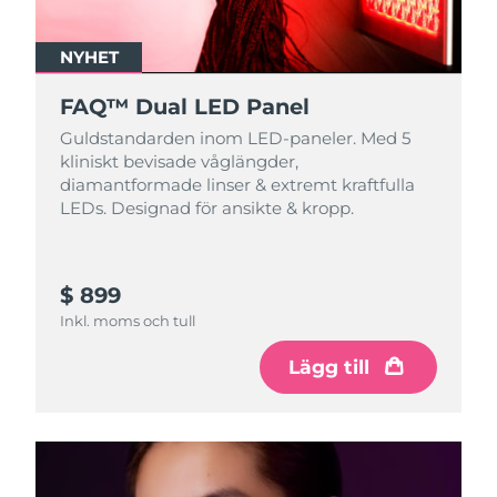
NYHET
FAQ™ Dual LED Panel
Guldstandarden inom LED-paneler. Med 5
kliniskt bevisade våglängder,
diamantformade linser & extremt kraftfulla
LEDs. Designad för ansikte & kropp.
$ 899
Inkl. moms och tull
Lägg till