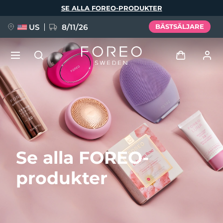
Hoppa
SE ALLA FOREO-PRODUKTER
till
huvudinnehåll
US
8/11/26
BÄSTSÄLJARE
NYHET
Logga in
Språk
BREAKING NEWS
Användarprofil
English
Deutsch
Español
Mina enheter
FAQ™ Pure Beauty-Tech Elixir
Se alla FOREO-
Français
Italiano
Português
Mina beställningar
Polski
Svenska
Русский
produkter
Türkçe
简体中文
繁體中文
Mina adresser
issa™ Teeth Whitening Set
Mina prenumerationer