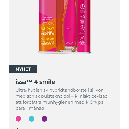
NYHET
NYHET
NYHET
issa™ 4 smile
issa™ 4 smile
issa™ 4 smile
Ultra-hygienisk hybridtandborste i silikon
Ultra-hygienisk hybridtandborste i silikon
Ultra-hygienisk hybridtandborste i silikon
med sonisk pulsteknologi – kliniskt bevisad
med sonisk pulsteknologi – kliniskt bevisad
med sonisk pulsteknologi – kliniskt bevisad
att förbättra munhygienen med 140 % på
att förbättra munhygienen med 140 % på
att förbättra munhygienen med 140 % på
bara 1 månad.
bara 1 månad.
bara 1 månad.