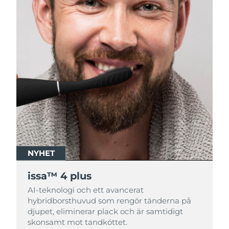
NYHET
NYHET
issa™ 4 plus
issa™ 4 plus
AI-teknologi och ett avancerat
AI-teknologi och ett avancerat
hybridborsthuvud som rengör tänderna på
hybridborsthuvud som rengör tänderna på
djupet, eliminerar plack och är samtidigt
djupet, eliminerar plack och är samtidigt
skonsamt mot tandköttet.
skonsamt mot tandköttet.