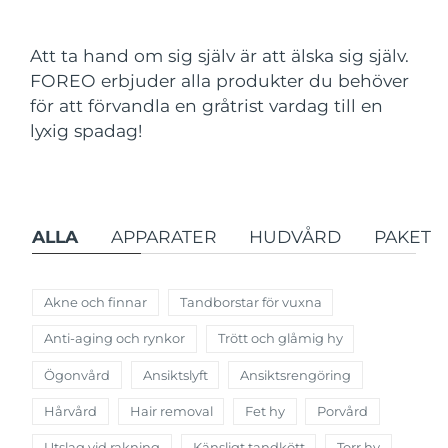
Leveransland
Att ta hand om sig själv är att älska sig själv.
USA
Förväntad leverans
8/11/26
FOREO erbjuder alla produkter du behöver
FAQ™ Dual LED Panel
för att förvandla en gråtrist vardag till en
Storbritannien
Förväntad leverans
8/10/26
lyxig spadag!
POPULÄR
Spanien
Förväntad leverans
8/10/26
Australien
Förväntad leverans
8/13/26
ALLA
APPARATER
HUDVÅRD
PAKET
Frankrike
Förväntad leverans
8/10/26
Specialerbjudanden
Bästsäljare
Tyskland
Förväntad leverans
8/10/26
Akne och finnar
Tandborstar för vuxna
Anti-aging och rynkor
Trött och glåmig hy
Kanada
Förväntad leverans
8/14/26
Ögonvård
Ansiktslyft
Ansiktsrengöring
Rödljusterapi
Hårvård
Hair removal
Fet hy
Porvård
Australien
Förväntad leverans
8/13/26
Utslag vid rakning
Känsligt tandkött
Torr hy