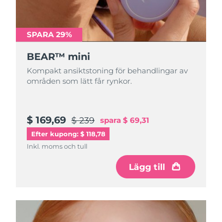
Turkiet
Förväntad leverans
8/10/26
Förenade
SPARA 29%
Förväntad leverans
8/10/26
Arabemiraten
BEAR™ mini
Storbritannien
Förväntad leverans
8/9/26
Kompakt ansiktstoning för behandlingar av
områden som lätt får rynkor.
USA
Förväntad leverans
8/10/26
Uzbekistan
Förväntad leverans
8/14/26
$ 169,69
$ 239
spara
$ 69,31
Efter kupong: $ 118,78
Vietnam
Förväntad leverans
8/15/26
Inkl. moms och tull
Lägg till