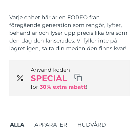
Leveransland
Varje enhet här är en FOREO från
USA
Förväntad leverans
8/10/26
föregående generation som rengör, lyfter,
FAQ™ Dual LED Panel
behandlar och lyser upp precis lika bra som
Storbritannien
Förväntad leverans
8/9/26
den dag den lanserades. Vi fyller inte på
POPULÄR
lagret igen, så ta din medan den finns kvar!
Spanien
Förväntad leverans
8/9/26
Australien
Förväntad leverans
8/12/26
Använd koden
SPECIAL
Frankrike
Förväntad leverans
8/9/26
Specialerbjudanden
Bästsäljare
för
30% extra rabatt
!
Tyskland
Förväntad leverans
8/9/26
Kanada
Förväntad leverans
8/13/26
Rödljusterapi
ALLA
APPARATER
HUDVÅRD
Australien
Förväntad leverans
8/12/26