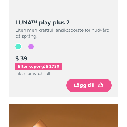
LUNA™ play plus 2
LUNA™ play plus 2
Liten men kraftfull ansiktsborste för hudvård
Liten men kraftfull ansiktsborste för hudvård
på språng.
på språng.
$ 39
$ 39
Efter kupong: $ 27,30
Inkl. moms och tull
Inkl. moms och tull
Lägg till
Lägg till