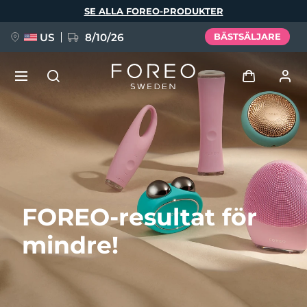
Hoppa
SE ALLA FOREO-PRODUKTER
till
huvudinnehåll
US
8/10/26
BÄSTSÄLJARE
NYHET
Logga in
Språk
BREAKING NEWS
Användarprofil
English
Deutsch
Español
Mina enheter
FAQ™ Pure Beauty-Tech Elixir
FOREO-resultat för
Français
Italiano
Português
Mina beställningar
Polski
Svenska
Русский
mindre!
Türkçe
简体中文
繁體中文
Mina adresser
issa™ Teeth Whitening Set
Mina prenumerationer