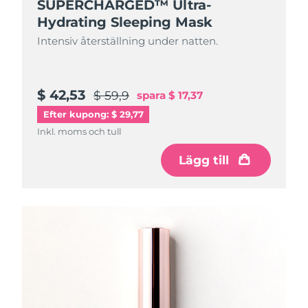
SUPERCHARGED™ Ultra-
Hydrating Sleeping Mask
Intensiv återställning under natten.
$ 42,53
$ 59,9
spara
$ 17,37
Efter kupong: $ 29,77
Inkl. moms och tull
Lägg till