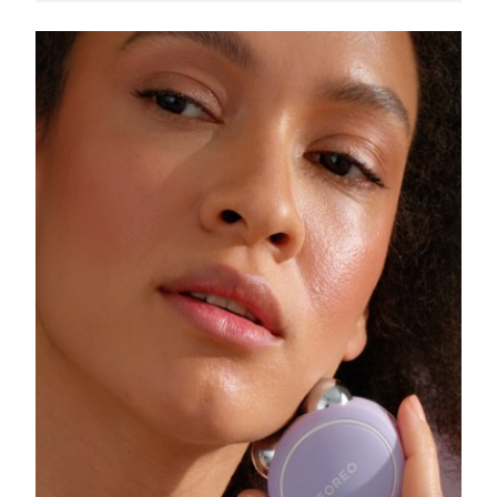
Slovakien
Förväntad leverans
8/9/26
Slovenien
Förväntad leverans
8/9/26
Sydafrika
Förväntad leverans
8/17/26
Sydkorea
Förväntad leverans
8/11/26
Spanien
Förväntad leverans
8/9/26
Sverige
Förväntad leverans
8/9/26
Schweiz
Förväntad leverans
8/9/26
Taiwan
Förväntad leverans
8/14/26
Thailand
Förväntad leverans
8/13/26