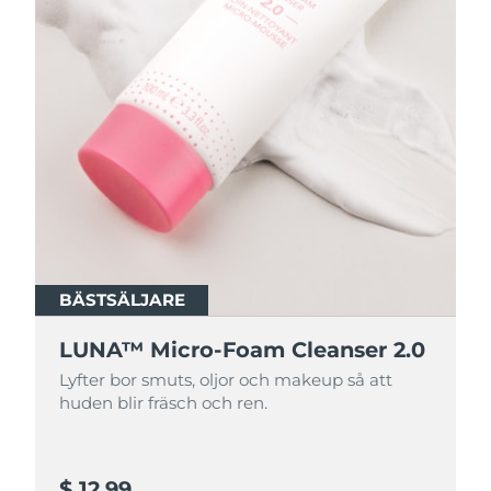
BÄSTSÄLJARE
BÄSTSÄLJARE
LUNA™ Micro-Foam Cleanser 2.0
LUNA™ Micro-Foam Cleanser 2.0
Lyfter bor smuts, oljor och makeup så att
Lyfter bor smuts, oljor och makeup så att
huden blir fräsch och ren.
huden blir fräsch och ren.
$ 12,99
$ 44,9