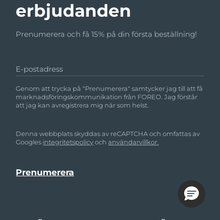
erbjudanden
Prenumerera och få 15% på din första beställning!
E-postadress
Genom att trycka på "Prenumerera" samtycker jag till att få
marknadsföringskommunikation från FOREO. Jag förstår
att jag kan avregistrera mig när som helst.
Denna webbplats skyddas av reCAPTCHA och omfattas av
Googles
integritetspolicy
och
användarvillkor.