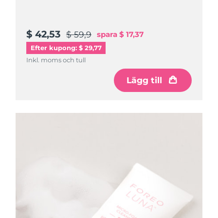
$ 42,53
$ 59,9
spara
$ 17,37
Efter kupong: $ 29,77
Inkl. moms och tull
Lägg till