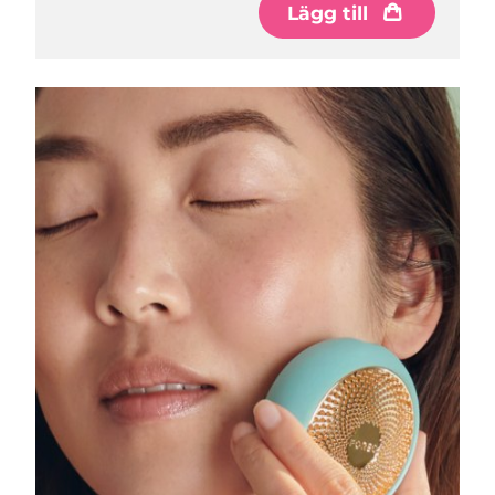
Lägg till
Macao SAR
Förväntad leverans
8/11/26
Malaysia
Förväntad leverans
8/12/26
Malta
Förväntad leverans
8/9/26
Mexiko
Förväntad leverans
8/13/26
Monaco
Förväntad leverans
8/10/26
Nederländerna
Förväntad leverans
8/9/26
Nya Zeeland
Förväntad leverans
8/9/26
Norge
Förväntad leverans
8/9/26
Oman
Förväntad leverans
8/12/26