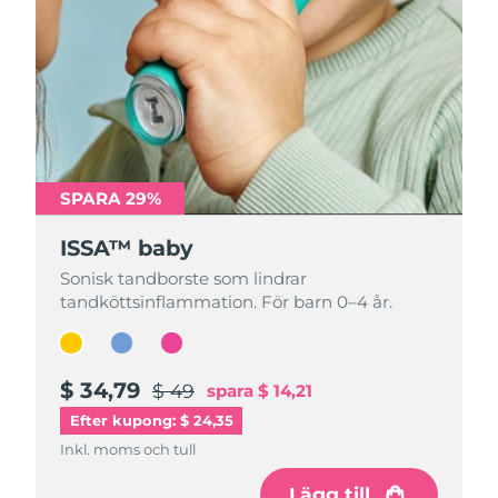
SPARA 29%
SPARA 29%
SPARA 29%
ISSA™ baby
ISSA™ baby
ISSA™ baby
Sonisk tandborste som lindrar
Sonisk tandborste som lindrar
Sonisk tandborste som lindrar
tandköttsinflammation. För barn 0–4 år.
tandköttsinflammation. För barn 0–4 år.
tandköttsinflammation. För barn 0–4 år.
$ 34,79
$ 34,79
$ 34,79
$ 49
$ 49
$ 49
spara
spara
spara
$ 14,21
$ 14,21
$ 14,21
Efter kupong: $ 24,35
Inkl. moms och tull
Inkl. moms och tull
Inkl. moms och tull
Lägg till
Lägg till
Lägg till