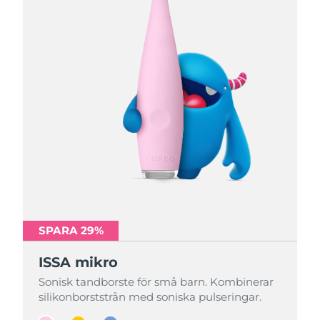
SPARA 29%
SPARA 29%
SPARA 29%
ISSA mikro
ISSA mikro
ISSA mikro
Sonisk tandborste för små barn. Kombinerar
Sonisk tandborste för små barn. Kombinerar
Sonisk tandborste för små barn. Kombinerar
silikonborststrån med soniska pulseringar.
silikonborststrån med soniska pulseringar.
silikonborststrån med soniska pulseringar.