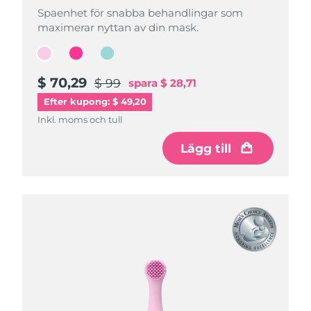
Spaenhet för snabba behandlingar som
Spaenhet för snabba behandlingar som
Spaenhet för snabba behandlingar som
maximerar nyttan av din mask.
maximerar nyttan av din mask.
maximerar nyttan av din mask.
$ 70,29
$ 70,29
$ 70,29
$ 99
$ 99
$ 99
spara
spara
spara
$ 28,71
$ 28,71
$ 28,71
Efter kupong: $ 49,20
Inkl. moms och tull
Inkl. moms och tull
Inkl. moms och tull
Lägg till
Lägg till
Lägg till