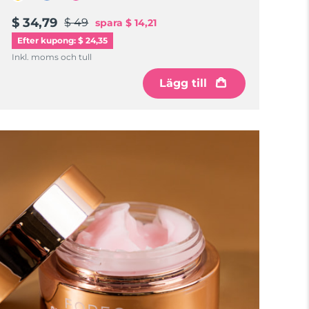
$ 34,79
$ 49
spara
$ 14,21
Efter kupong: $ 24,35
Inkl. moms och tull
Lägg till