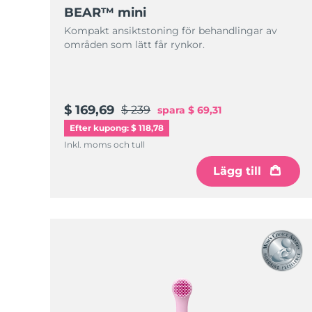
KIWI™-hudvård
All acne treatment devices
All revitalizing eye massagers
Serum
BEAR™ mini
issa™ Teeth Whitening Gel
Advanced pore care essentials
For healthy hair
Kompakt ansiktstoning för behandlingar av
18% PAP
områden som lätt får rynkor.
Kosmetika
Man
$ 169,69
$ 239
spara
$ 69,31
Efter kupong: $ 118,78
Handla allt
Inkl. moms och tull
Lägg till
FOREO APP
OM FOREO