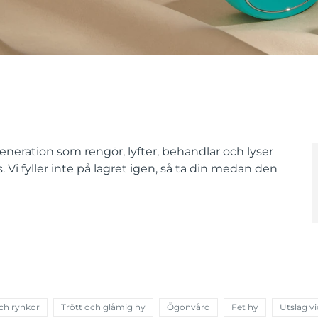
neration som rengör, lyfter, behandlar och lyser
Vi fyller inte på lagret igen, så ta din medan den
ch rynkor
Trött och glåmig hy
Ögonvård
Fet hy
Utslag vi