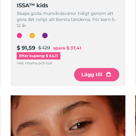
ISSA™ kids
Skapa goda munvårdsvanor tidigt genom att
göra det roligt att borsta tänderna. För barn 5–
12 år.
$ 91,59
$ 129
spara
$ 37,41
Efter kupong: $ 64,11
Inkl. moms och tull
Lägg till