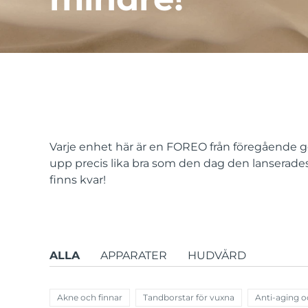
issa™ Teeth Whitening Set
FAQ™ Dual LED Panel
Varje enhet här är en FOREO från föregående ge
upp precis lika bra som den dag den lanserades. 
POPULÄR
finns kvar!
Specialerbjudanden
Bästsäljare
ALLA
APPARATER
HUDVÅRD
Akne och finnar
Tandborstar för vuxna
Anti-aging o