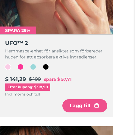
SPARA 29%
UFO™ 2
Hemmaspa-enhet för ansiktet som förbereder
huden för att absorbera aktiva ingredienser.
$ 141,29
$ 199
spara
$ 57,71
Efter kupong: $ 98,90
Inkl. moms och tull
Lägg till