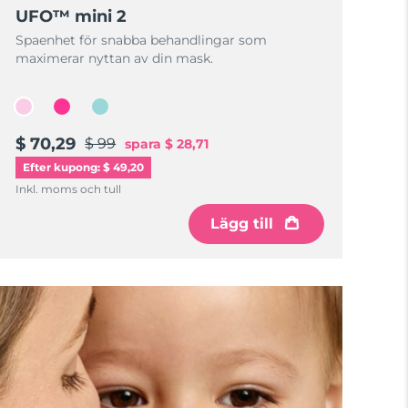
UFO™ mini 2
Spaenhet för snabba behandlingar som
maximerar nyttan av din mask.
$ 70,29
$ 99
spara
$ 28,71
Efter kupong: $ 49,20
Inkl. moms och tull
Lägg till