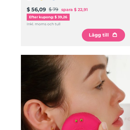
$ 56,09
$ 79
spara
$ 22,91
Efter kupong: $ 39,26
Inkl. moms och tull
Lägg till