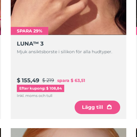
SPARA 29%
LUNA™ 3
Mjuk ansiktsborste i silikon för alla hudtyper.
$ 155,49
$ 219
spara
$ 63,51
Efter kupong: $ 108,84
Inkl. moms och tull
Lägg till