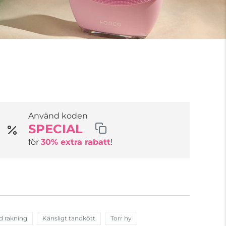
Använd koden
SPECIAL
för
30% extra rabatt
!
d rakning
Känsligt tandkött
Torr hy