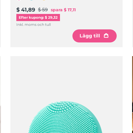
$ 41,89
$ 59
spara
$ 17,11
Efter kupong: $ 29,32
Inkl. moms och tull
Lägg till