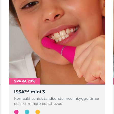
SPARA 29%
ISSA™ mini 3
Kompakt sonisk tandborste med inbyggd timer
och ett mindre borsthuvud.