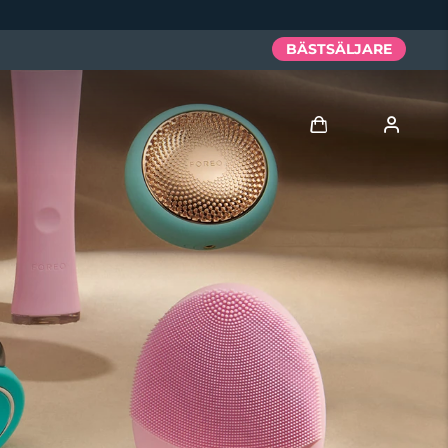
BÄSTSÄLJARE
Logga in
Användarprofil
Mina enheter
Mina beställningar
Mina adresser
Mina prenumerationer