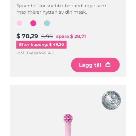
Spaenhet för snabba behandlingar som
Spaenhet för snabba behandlingar som
Spaenhet för snabba behandlingar som
maximerar nyttan av din mask.
maximerar nyttan av din mask.
maximerar nyttan av din mask.
$ 70,29
$ 70,29
$ 70,29
$ 99
$ 99
$ 99
spara
spara
spara
$ 28,71
$ 28,71
$ 28,71
Efter kupong: $ 49,20
Inkl. moms och tull
Inkl. moms och tull
Inkl. moms och tull
Lägg till
Lägg till
Lägg till