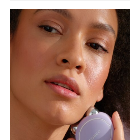
Slovakien
Förväntad leverans
8/9/26
Slovenien
Förväntad leverans
8/9/26
Sydafrika
Förväntad leverans
8/17/26
Sydkorea
Förväntad leverans
8/11/26
Spanien
Förväntad leverans
8/9/26
Sverige
Förväntad leverans
8/9/26
Schweiz
Förväntad leverans
8/9/26
Taiwan
Förväntad leverans
8/14/26
Thailand
Förväntad leverans
8/13/26