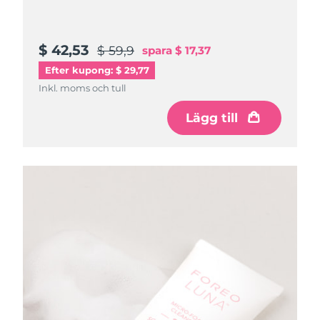
$ 42,53
$ 59,9
spara
$ 17,37
Efter kupong: $ 29,77
Inkl. moms och tull
Lägg till