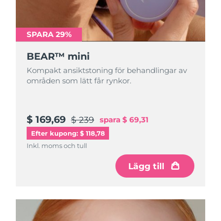
Turkiet
Förväntad leverans
8/10/26
Förenade
SPARA 29%
Förväntad leverans
8/10/26
Arabemiraten
BEAR™ mini
Storbritannien
Förväntad leverans
8/9/26
Kompakt ansiktstoning för behandlingar av
områden som lätt får rynkor.
USA
Förväntad leverans
8/10/26
Uzbekistan
Förväntad leverans
8/14/26
$ 169,69
$ 239
spara
$ 69,31
Efter kupong: $ 118,78
Vietnam
Förväntad leverans
8/15/26
Inkl. moms och tull
Lägg till