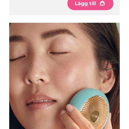
Lägg till
Macao SAR
Förväntad leverans
8/11/26
Malaysia
Förväntad leverans
8/12/26
Malta
Förväntad leverans
8/9/26
Mexiko
Förväntad leverans
8/13/26
Monaco
Förväntad leverans
8/10/26
Nederländerna
Förväntad leverans
8/9/26
Nya Zeeland
Förväntad leverans
8/9/26
Norge
Förväntad leverans
8/9/26
Oman
Förväntad leverans
8/12/26