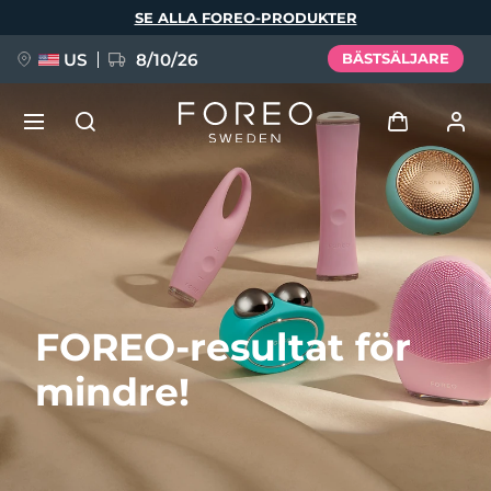
Hoppa
SE ALLA FOREO-PRODUKTER
till
huvudinnehåll
US
8/10/26
BÄSTSÄLJARE
NYHET
Logga in
Språk
BREAKING NEWS
Användarprofil
English
Deutsch
Español
Mina enheter
FAQ™ Pure Beauty-Tech Elixir
FOREO-resultat för
Français
Italiano
Português
Mina beställningar
Polski
Svenska
Русский
mindre!
Türkçe
简体中文
繁體中文
Mina adresser
issa™ Teeth Whitening Set
Mina prenumerationer