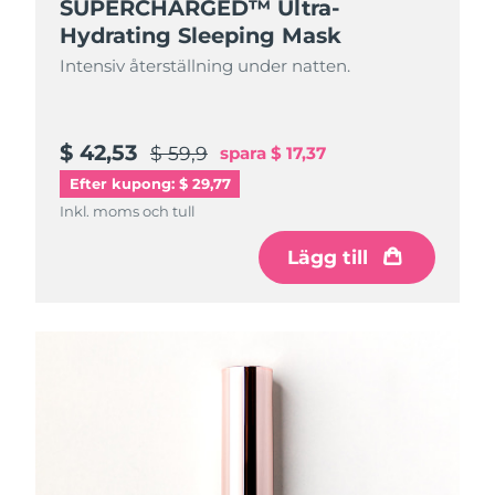
SUPERCHARGED™ Ultra-
Hydrating Sleeping Mask
Intensiv återställning under natten.
$ 42,53
$ 59,9
spara
$ 17,37
Efter kupong: $ 29,77
Inkl. moms och tull
Lägg till