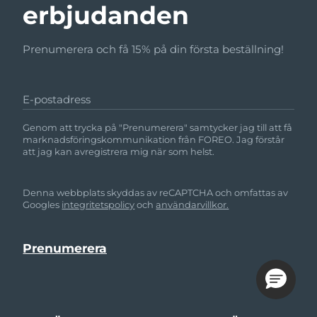
erbjudanden
Prenumerera och få 15% på din första beställning!
E-postadress
Genom att trycka på "Prenumerera" samtycker jag till att få
marknadsföringskommunikation från FOREO. Jag förstår
att jag kan avregistrera mig när som helst.
Denna webbplats skyddas av reCAPTCHA och omfattas av
Googles
integritetspolicy
och
användarvillkor.