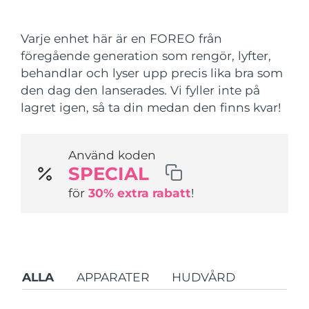
Leveransland
Varje enhet här är en FOREO från
USA
Förväntad leverans
8/10/26
föregående generation som rengör, lyfter,
FAQ™ Dual LED Panel
behandlar och lyser upp precis lika bra som
Storbritannien
Förväntad leverans
8/9/26
den dag den lanserades. Vi fyller inte på
POPULÄR
lagret igen, så ta din medan den finns kvar!
Spanien
Förväntad leverans
8/9/26
Australien
Förväntad leverans
8/12/26
Använd koden
SPECIAL
Frankrike
Förväntad leverans
8/9/26
Specialerbjudanden
Bästsäljare
för
30% extra rabatt
!
Tyskland
Förväntad leverans
8/9/26
Kanada
Förväntad leverans
8/13/26
Rödljusterapi
ALLA
APPARATER
HUDVÅRD
Australien
Förväntad leverans
8/12/26