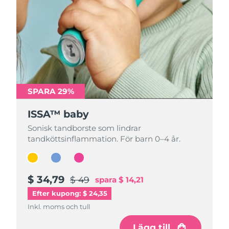
SPARA 29%
SPARA 29%
SPARA 29%
ISSA™ baby
ISSA™ baby
ISSA™ baby
Sonisk tandborste som lindrar
Sonisk tandborste som lindrar
Sonisk tandborste som lindrar
tandköttsinflammation. För barn 0–4 år.
tandköttsinflammation. För barn 0–4 år.
tandköttsinflammation. För barn 0–4 år.
$ 34,79
$ 34,79
$ 34,79
$ 49
$ 49
$ 49
spara
spara
spara
$ 14,21
$ 14,21
$ 14,21
Efter kupong: $ 24,35
Inkl. moms och tull
Inkl. moms och tull
Inkl. moms och tull
Lägg till
Lägg till
Lägg till