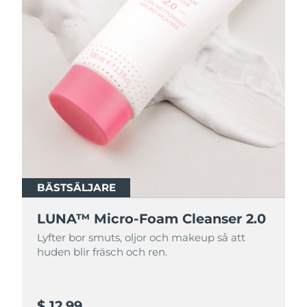
BÄSTSÄLJARE
BÄSTSÄLJARE
LUNA™ Micro-Foam Cleanser 2.0
LUNA™ Micro-Foam Cleanser 2.0
Lyfter bor smuts, oljor och makeup så att
Lyfter bor smuts, oljor och makeup så att
huden blir fräsch och ren.
huden blir fräsch och ren.
$ 12,99
$ 44,9