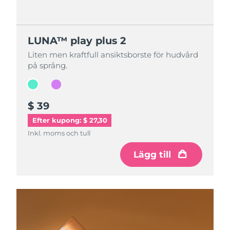
LUNA™ play plus 2
LUNA™ play plus 2
Liten men kraftfull ansiktsborste för hudvård
Liten men kraftfull ansiktsborste för hudvård
på språng.
på språng.
$ 39
$ 39
Efter kupong: $ 27,30
Inkl. moms och tull
Inkl. moms och tull
Lägg till
Lägg till