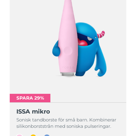
SPARA 29%
SPARA 29%
SPARA 29%
ISSA mikro
ISSA mikro
ISSA mikro
Sonisk tandborste för små barn. Kombinerar
Sonisk tandborste för små barn. Kombinerar
Sonisk tandborste för små barn. Kombinerar
silikonborststrån med soniska pulseringar.
silikonborststrån med soniska pulseringar.
silikonborststrån med soniska pulseringar.