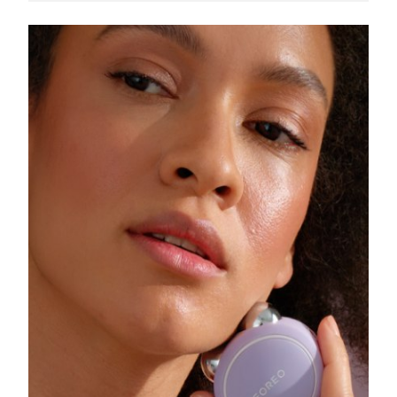
Slovakien
Förväntad leverans
8/11/26
Slovenien
Förväntad leverans
8/11/26
Sydafrika
Förväntad leverans
8/19/26
Sydkorea
Förväntad leverans
8/13/26
Spanien
Förväntad leverans
8/11/26
Sverige
Förväntad leverans
8/11/26
Schweiz
Förväntad leverans
8/11/26
Taiwan
Förväntad leverans
8/16/26
Thailand
Förväntad leverans
8/15/26