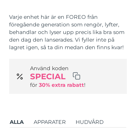
Leveransland
Varje enhet här är en FOREO från
USA
Förväntad leverans
8/12/26
föregående generation som rengör, lyfter,
FAQ™ Dual LED Panel
behandlar och lyser upp precis lika bra som
Storbritannien
Förväntad leverans
8/11/26
den dag den lanserades. Vi fyller inte på
POPULÄR
lagret igen, så ta din medan den finns kvar!
Spanien
Förväntad leverans
8/11/26
Australien
Förväntad leverans
8/14/26
Använd koden
SPECIAL
Frankrike
Förväntad leverans
8/11/26
Specialerbjudanden
Bästsäljare
för
30% extra rabatt
!
Tyskland
Förväntad leverans
8/11/26
Kanada
Förväntad leverans
8/15/26
Rödljusterapi
ALLA
APPARATER
HUDVÅRD
Australien
Förväntad leverans
8/14/26