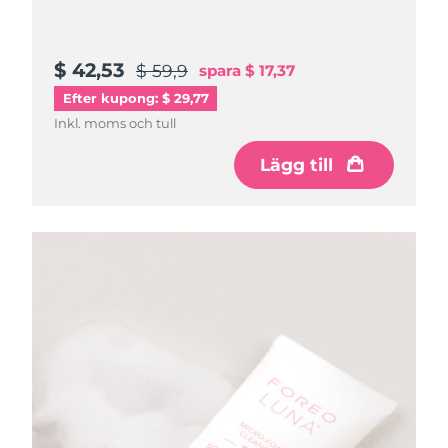
$ 42,53
$ 59,9
spara
$ 17,37
Efter kupong: $ 29,77
Inkl. moms och tull
Lägg till