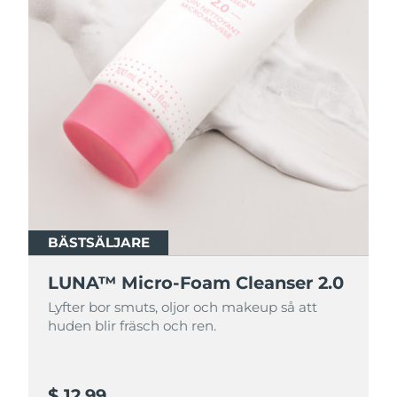
BÄSTSÄLJARE
BÄSTSÄLJARE
LUNA™ Micro-Foam Cleanser 2.0
LUNA™ Micro-Foam Cleanser 2.0
Lyfter bor smuts, oljor och makeup så att
Lyfter bor smuts, oljor och makeup så att
huden blir fräsch och ren.
huden blir fräsch och ren.
$ 12,99
$ 44,9