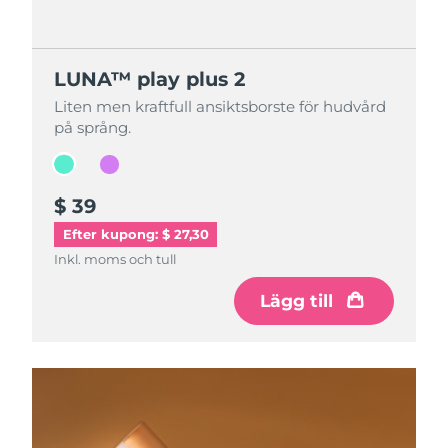
LUNA™ play plus 2
LUNA™ play plus 2
Liten men kraftfull ansiktsborste för hudvård
Liten men kraftfull ansiktsborste för hudvård
på språng.
på språng.
$ 39
$ 39
Efter kupong: $ 27,30
Inkl. moms och tull
Inkl. moms och tull
Lägg till
Lägg till