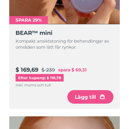
Turkiet
Förväntad leverans
8/12/26
Förenade
SPARA 29%
Förväntad leverans
8/12/26
Arabemiraten
BEAR™ mini
Storbritannien
Förväntad leverans
8/11/26
Kompakt ansiktstoning för behandlingar av
områden som lätt får rynkor.
USA
Förväntad leverans
8/12/26
Uzbekistan
Förväntad leverans
8/16/26
$ 169,69
$ 239
spara
$ 69,31
Efter kupong: $ 118,78
Vietnam
Förväntad leverans
8/17/26
Inkl. moms och tull
Lägg till