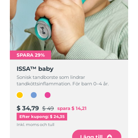
SPARA 29%
SPARA 29%
SPARA 29%
ISSA™ baby
ISSA™ baby
ISSA™ baby
Sonisk tandborste som lindrar
Sonisk tandborste som lindrar
Sonisk tandborste som lindrar
tandköttsinflammation. För barn 0–4 år.
tandköttsinflammation. För barn 0–4 år.
tandköttsinflammation. För barn 0–4 år.
$ 34,79
$ 34,79
$ 34,79
$ 49
$ 49
$ 49
spara
spara
spara
$ 14,21
$ 14,21
$ 14,21
Efter kupong: $ 24,35
Inkl. moms och tull
Inkl. moms och tull
Inkl. moms och tull
Lägg till
Lägg till
Lägg till