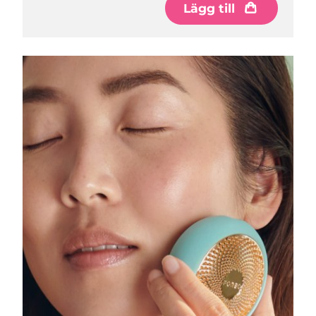
Lägg till
Macao SAR
Förväntad leverans
8/13/26
Malaysia
Förväntad leverans
8/14/26
Malta
Förväntad leverans
8/11/26
Mexiko
Förväntad leverans
8/15/26
Monaco
Förväntad leverans
8/12/26
Nederländerna
Förväntad leverans
8/11/26
Nya Zeeland
Förväntad leverans
8/11/26
Norge
Förväntad leverans
8/11/26
Oman
Förväntad leverans
8/14/26