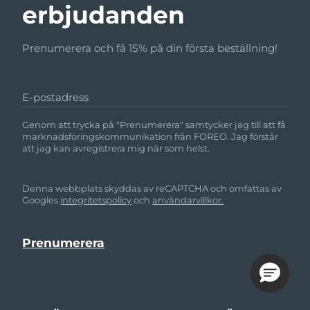
erbjudanden
Prenumerera och få 15% på din första beställning!
E-postadress
Genom att trycka på "Prenumerera" samtycker jag till att få
marknadsföringskommunikation från FOREO. Jag förstår
att jag kan avregistrera mig när som helst.
Denna webbplats skyddas av reCAPTCHA och omfattas av
Googles
integritetspolicy
och
användarvillkor.