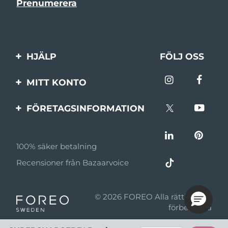
HJÄLP
FÖLJ OSS
Kontakta oss
MITT KONTO
Beställningar & leverans
Produktregistrering
FÖRETAGSINFORMATION
Garantier & returer
Support
Om FOREO
Vanliga frågor
100% säker betalning
Affiliateprogram
Batteriinformation
Recensioner från Bazaarvoice
Affiliate-nyheter
MYSA
© 2026 FOREO Alla rättigheter
Återförsäljare
förbehållna
Användningsvillkor