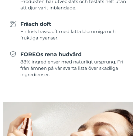
Produkten har utvecklats och testats helt utan
att djur varit inblandade.
Förväntad leverans
Portugal
09/08/2026
Fräsch doft
Puerto Rico
Förväntad leverans
11/08/2026
En frisk havsdoft med lätta blommiga och
fruktiga nyanser.
Qatar
Förväntad leverans
10/08/2026
FOREOs rena hudvård
Réunion
Förväntad leverans
14/08/2026
88% ingredienser med naturligt ursprung. Fri
från ämnen på vår svarta lista över skadliga
Förväntad leverans
Rumänien
ingredienser.
09/08/2026
Ryssland
Förväntad leverans
17/08/2026
Saudiarabien
Förväntad leverans
10/08/2026
Singapore
Förväntad leverans
11/08/2026
Förväntad leverans
Slovakien
09/08/2026