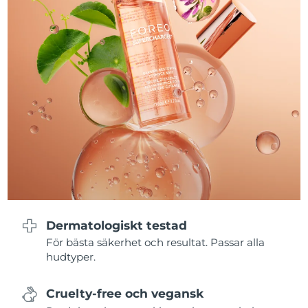
Förväntad leverans
Malta
09/08/2026
Mexiko
Förväntad leverans
13/08/2026
Monaco
Förväntad leverans
10/08/2026
Förväntad leverans
Nederländerna
09/08/2026
Förväntad leverans
Nya Zeeland
09/08/2026
Förväntad leverans
Norge
09/08/2026
Dermatologiskt testad
Oman
Förväntad leverans
12/08/2026
För bästa säkerhet och resultat. Passar alla
hudtyper.
Filippinerna
Förväntad leverans
12/08/2026
Cruelty-free och vegansk
Polen
Förväntad leverans
10/08/2026