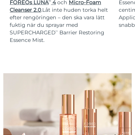
FOREOs LUNA
4
och
Micro-Foam
Essenc
TM
Turkiet
Förväntad leverans
10/08/2026
Cleanser 2.0
.Låt inte huden torka helt
centim
efter rengöringen – den ska vara lätt
Applic
Förenade
fuktig när du sprayar med
snabb
Förväntad leverans
10/08/2026
Arabemiraten
SUPERCHARGED
Barrier Restoring
TM
Essence Mist.
Förväntad leverans
Storbritannien
09/08/2026
USA
Förväntad leverans
10/08/2026
Uzbekistan
Förväntad leverans
14/08/2026
Vietnam
Förväntad leverans
15/08/2026