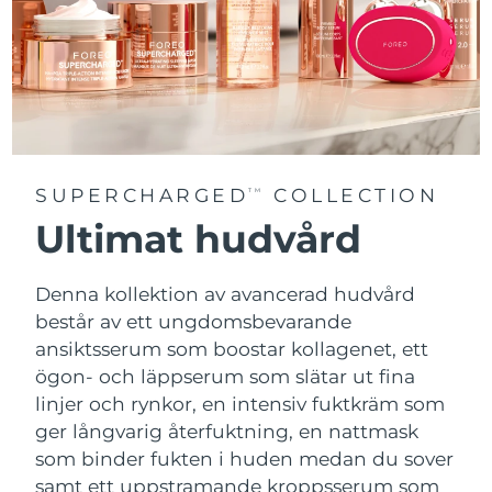
SUPERCHARGED
COLLECTION
TM
Ultimat hudvård
Denna kollektion av avancerad hudvård
består av ett ungdomsbevarande
ansiktsserum som boostar kollagenet, ett
ögon- och läppserum som slätar ut fina
linjer och rynkor, en intensiv fuktkräm som
ger långvarig återfuktning, en nattmask
som binder fukten i huden medan du sover
samt ett uppstramande kroppsserum som