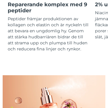
Reparerande komplex med 9
2% u
Kazakstan
Förväntad leverans
11/08/2026
peptider
Niaci
Förväntad leverans
Peptider främjar produktionen av
jämna
Kuwait
09/08/2026
kollagen och elastin och är nyckeln till
fläcka
att bevara en ungdomlig hy. Genom
porer 
Förväntad leverans
Lettland
09/08/2026
att stärka hudbarriären bidrar de till
slät, 
att strama upp och plumpa till huden
Libanon
Förväntad leverans
10/08/2026
och reducera fina linjer och rynkor.
Förväntad leverans
Litauen
09/08/2026
Förväntad leverans
Luxemburg
09/08/2026
Macao SAR
Förväntad leverans
11/08/2026
Malaysia
Förväntad leverans
12/08/2026