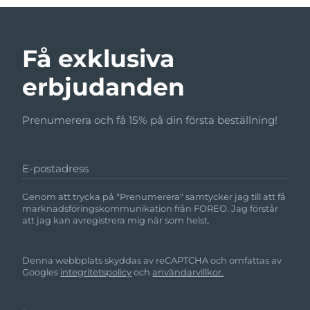
Få exklusiva
erbjudanden
Prenumerera och få 15% på din första beställning!
E-postadress
Genom att trycka på "Prenumerera" samtycker jag till att få
marknadsföringskommunikation från FOREO. Jag förstår
att jag kan avregistrera mig när som helst.
Denna webbplats skyddas av reCAPTCHA och omfattas av
Googles
integritetspolicy
och
användarvillkor.