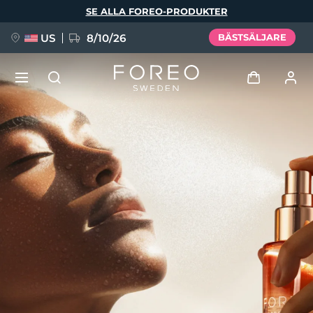
Hoppa
SE ALLA FOREO-PRODUKTER
till
huvudinnehåll
US
8/10/26
BÄSTSÄLJARE
NYHET
Logga in
Språk
BREAKING NEWS
Användarprofil
English
Deutsch
Español
Mina enheter
FAQ™ Pure Beauty-Tech Elixir
Français
Italiano
Português
Mina beställningar
Polski
Svenska
Русский
Türkçe
简体中文
繁體中文
Mina adresser
issa™ Teeth Whitening Set
Mina prenumerationer