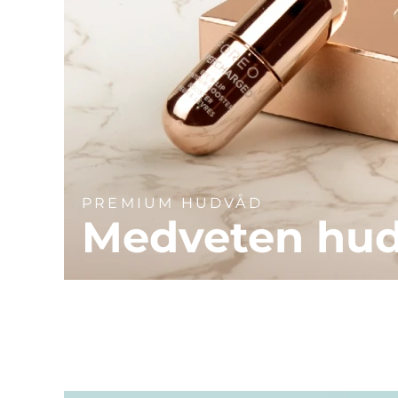
PREMIUM HUDVÅD
Medveten hu