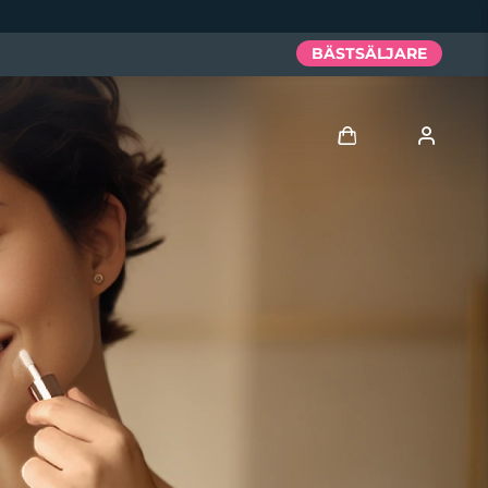
BÄSTSÄLJARE
Logga in
Användarprofil
Mina enheter
Mina beställningar
Mina adresser
Mina prenumerationer