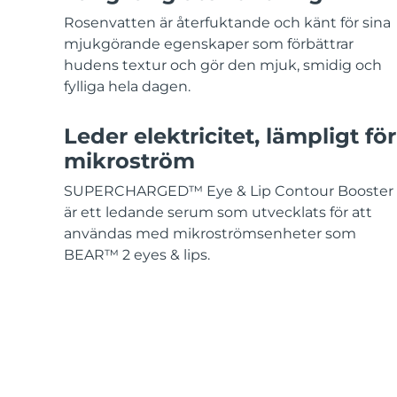
KIWI™-hudvård
All acne treatment devices
All revitalizing eye massagers
Serum
issa™ Teeth Whitening Gel
Rosenvatten är återfuktande och känt för sina
Advanced pore care essentials
For healthy hair
18% PAP
mjukgörande egenskaper som förbättrar
hudens textur och gör den mjuk, smidig och
Kosmetika
Man
fylliga hela dagen.
Leder elektricitet, lämpligt för
mikroström
Handla allt
SUPERCHARGED™ Eye & Lip Contour Booster
är ett ledande serum som utvecklats för att
användas med mikroströmsenheter som
FOREO APP
BEAR™ 2 eyes & lips.
OM FOREO