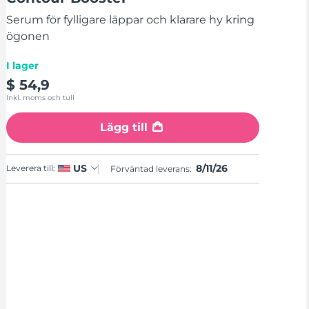
genomsnittligt
betyg.
Serum för fylligare läppar och klarare hy kring
Read
3
ögonen
Reviews.
Länk
I lager
till
samma
$ 54,9
sida.
Inkl. moms och tull
Lägg till
8/11/26
US
Leverera till:
Förväntad leverans: