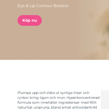
Eye & Lip Contour Booster
issa™ Teeth Whitening Set
Köp nu
FAQ™ Dual LED Panel
POPULÄR
Specialerbjudanden
Bästsäljare
Plumpa upp och släta ut synliga linjer och
rynkor kring ögon och mun. Hyperkoncentrerad
formula som innehåller ingredienser med 95%
naturligt ursprung, bland annat antioxidantrikt