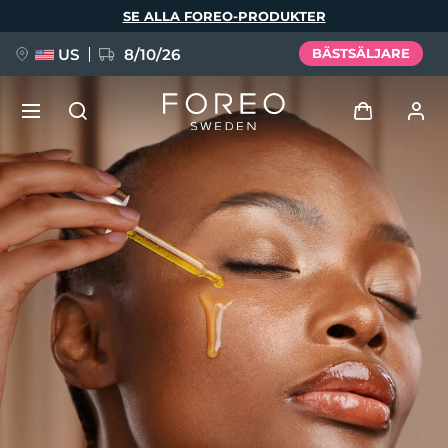
Hoppa
SE ALLA FOREO-PRODUKTER
till
huvudinnehåll
US
8/10/26
BÄSTSÄLJARE
NYHET
Logga in
Språk
BREAKING NEWS
Användarprofil
English
Deutsch
Español
Mina enheter
FAQ™ Pure Beauty-Tech Elixir
Français
Italiano
Português
Mina beställningar
Polski
Svenska
Русский
Türkçe
简体中文
繁體中文
Mina adresser
issa™ Teeth Whitening Set
Mina prenumerationer