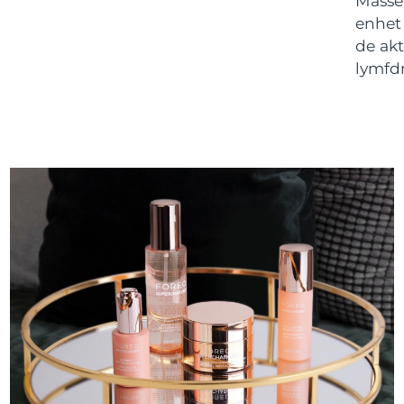
Masse
enhet 
de ak
lymfd