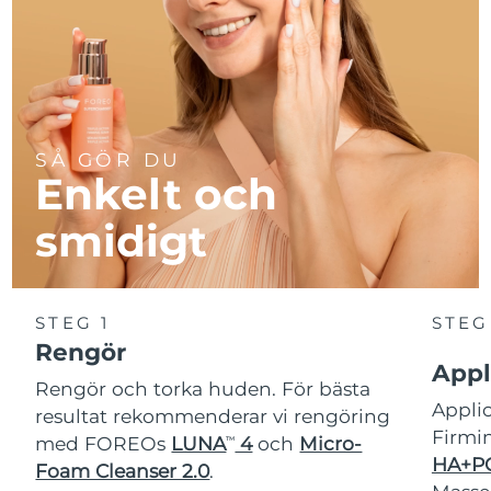
Turkiet
Förväntad leverans
8/10/26
Förenade
Förväntad leverans
8/10/26
Arabemiraten
Storbritannien
Förväntad leverans
8/9/26
SÅ GÖR DU
Enkelt och
USA
Förväntad leverans
8/10/26
smidigt
Uzbekistan
Förväntad leverans
8/14/26
Vietnam
Förväntad leverans
8/15/26
STEG 1
STEG
Rengör
Appl
Rengör och torka huden. För bästa
Appl
resultat rekommenderar vi rengöring
Firmi
med FOREOs
LUNA
4
och
Micro-
TM
HA+PG
Foam Cleanser 2.0
.