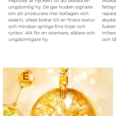
Peptider är nyckeln till att bevara en
Avokad
ungdomlig hy. De ger huden signaler
fettsy
Macao SAR
Förväntad leverans
8/11/26
om att producera mer kollagen och
repar
elastin, vilket bidrar till en finare textur
skydda
Malaysia
Förväntad leverans
8/12/26
och minskar synliga fina linjer och
fukten
rynkor. Allt för en stramare, slätare och
irrite
Malta
Förväntad leverans
8/9/26
ungdomligare hy.
och tå
Mexiko
Förväntad leverans
8/13/26
Monaco
Förväntad leverans
8/10/26
Nederländerna
Förväntad leverans
8/9/26
Nya Zeeland
Förväntad leverans
8/9/26
Norge
Förväntad leverans
8/9/26
Oman
Förväntad leverans
8/12/26