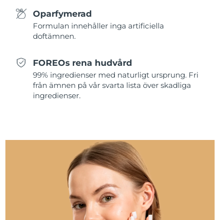
Oparfymerad
Slovakien
Förväntad leverans
8/9/26
Formulan innehåller inga artificiella
doftämnen.
Slovenien
Förväntad leverans
8/9/26
FOREOs rena hudvård
Sydafrika
Förväntad leverans
8/17/26
99% ingredienser med naturligt ursprung. Fri
från ämnen på vår svarta lista över skadliga
Sydkorea
Förväntad leverans
8/11/26
ingredienser.
Spanien
Förväntad leverans
8/9/26
Sverige
Förväntad leverans
8/9/26
Schweiz
Förväntad leverans
8/9/26
Taiwan
Förväntad leverans
8/14/26
Thailand
Förväntad leverans
8/13/26