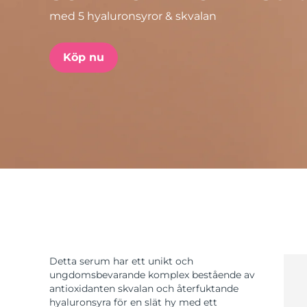
med 5 hyaluronsyror & skvalan
issa™ Teeth Whitening Set
Köp nu
FAQ™ Dual LED Panel
POPULÄR
Specialerbjudanden
Bästsäljare
Detta serum har ett unikt och
ungdomsbevarande komplex bestående av
antioxidanten skvalan och återfuktande
hyaluronsyra för en slät hy med ett