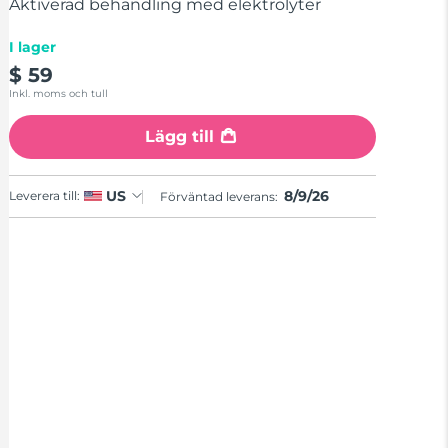
stars,
Aktiverad behandling med elektrolyter
average
rating
I lager
value.
Read
$ 59
17
Inkl. moms och tull
Reviews.
Same
page
Lägg till
link.
8/9/26
US
Leverera till:
Förväntad leverans: