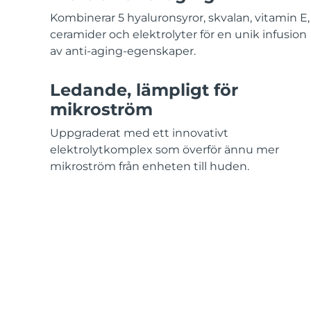
KIWI™-hudvård
All acne treatment devices
All revitalizing eye massagers
Serum
issa™ Teeth Whitening Gel
Kombinerar 5 hyaluronsyror, skvalan, vitamin E,
Advanced pore care essentials
For healthy hair
18% PAP
ceramider och elektrolyter för en unik infusion
av anti-aging-egenskaper.
Kosmetika
Man
Ledande, lämpligt för
mikroström
Handla allt
Uppgraderat med ett innovativt
elektrolytkomplex som överför ännu mer
mikroström från enheten till huden.
FOREO APP
OM FOREO