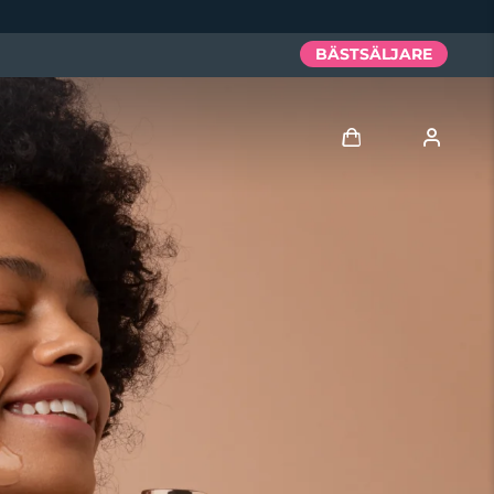
BÄSTSÄLJARE
Logga in
Användarprofil
Mina enheter
Mina beställningar
Mina adresser
Mina prenumerationer