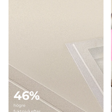
46%
högre
fuktnivå efter