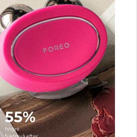
55%
högre
fuktnivå efter