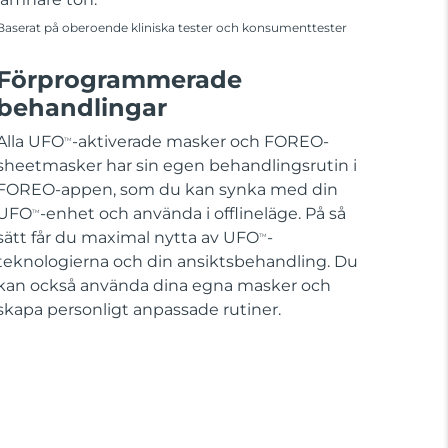
Baserat på oberoende kliniska tester och konsumenttester
Förprogrammerade
behandlingar
Alla UFO
-aktiverade masker och FOREO-
TM
sheetmasker har sin egen behandlingsrutin i
FOREO-appen, som du kan synka med din
UFO
-enhet och använda i offlineläge. På så
TM
sätt får du maximal nytta av UFO
-
TM
teknologierna och din ansiktsbehandling. Du
kan också använda dina egna masker och
skapa personligt anpassade rutiner.