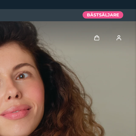
BÄSTSÄLJARE
Logga in
Användarprofil
Mina enheter
Mina beställningar
Mina adresser
Mina prenumerationer