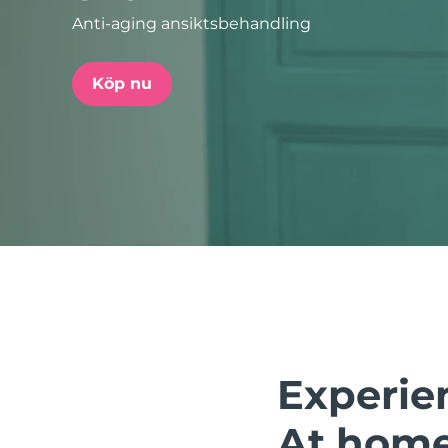
Anti-aging ansiktsbehandling
issa™ Teeth Whitening Set
Köp nu
FAQ™ Dual LED Panel
POPULÄR
Specialerbjudanden
Bästsäljare
Experie
At home.