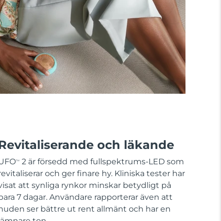
Revitaliserande och läkande
UFO
2 är försedd med fullspektrums-LED som
TM
revitaliserar och ger finare hy. Kliniska tester har
visat att synliga rynkor minskar betydligt på
bara 7 dagar. Användare rapporterar även att
huden ser bättre ut rent allmänt och har en
jämnare ton.