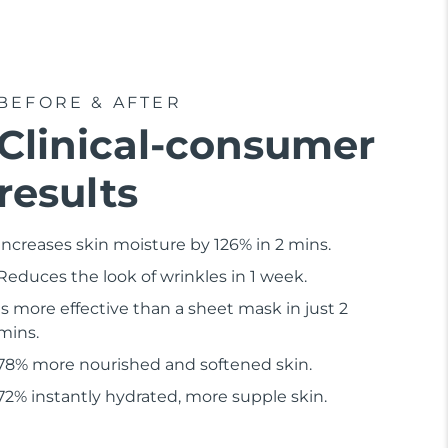
BEFORE & AFTER
Clinical-consumer
results
Increases skin moisture by 126% in 2 mins.
Reduces the look of wrinkles in 1 week.
Is more effective than a sheet mask in just 2
mins.
78% more nourished and softened skin.
72% instantly hydrated, more supple skin.