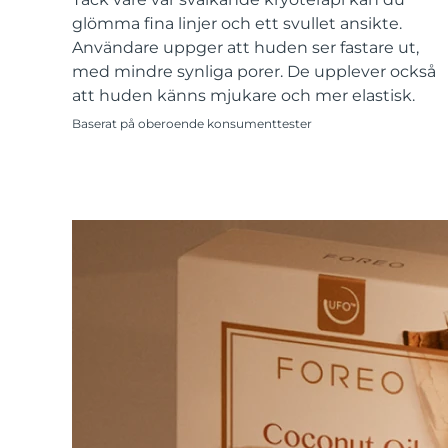
KIWI™-hudvård
All acne treatment devices
All revitalizing eye massagers
Serum
issa™ Teeth Whitening Gel
glömma fina linjer och ett svullet ansikte.
Advanced pore care essentials
For healthy hair
18% PAP
Användare uppger att huden ser fastare ut,
med mindre synliga porer. De upplever också
Kosmetika
Man
att huden känns mjukare och mer elastisk.
Baserat på oberoende konsumenttester
Handla allt
FOREO APP
OM FOREO