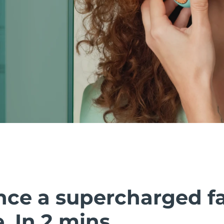
nce a supercharged fa
 In 2 mins.