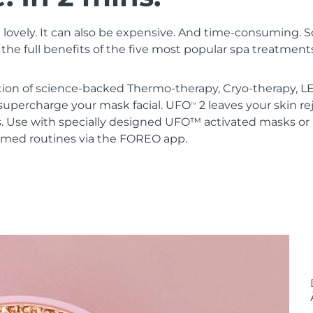
 lovely. It can also be expensive. And time-consuming. 
the full benefits of the five most popular spa treatment
ion of science-backed Thermo-therapy, Cryo-therapy, LE
upercharge your mask facial. UFO
2 leaves your skin r
TM
s. Use with specially designed UFO™ activated masks 
mmed routines via the FOREO app.