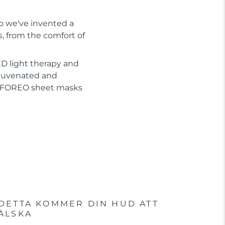
So we've invented a
s, from the comfort of
D light therapy and
ejuvenated and
or FOREO sheet masks
DETTA KOMMER DIN HUD ATT
ÄLSKA