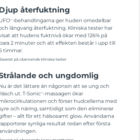
Djup återfuktning
UFO
-behandlingarna ger huden omedelbar
TM
och långvarig återfuktning. Kliniska tester har
visat att hudens fuktnivå ökar med 126% på
bara 2 minuter och att effekten består i upp till
6 timmar.
Baserat på oberoende kliniska tester
Strålande och ungdomlig
Nu är det lättare än någonsin att se ung och
fräsch ut. T-Sonic
-massagen ökar
TM
mikrocirkulationen och förser hudcellerna med
syre och näring, samtidigt som den eliminerar
gifter – allt för ett hälsosamt glow. Användarna
rapporterar synliga resultat redan efter första
användningen.
Baserat på oberoende konsumenttester