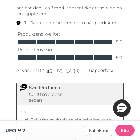
UFO™ 2
Kollektion
Köp