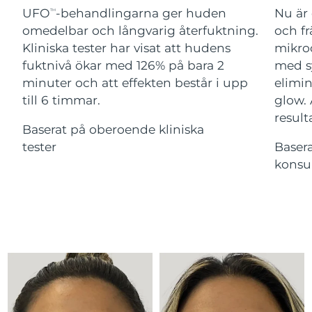
Advanced pore care essentials
For healthy hair
UFO
-behandlingarna ger huden
Nu är 
18% PAP
TM
Israel
Förväntad leverans
8/15/26
Kosmetika
Man
omedelbar och långvarig återfuktning.
och fr
Kliniska tester har visat att hudens
mikroc
Italien
Förväntad leverans
8/11/26
fuktnivå ökar med 126% på bara 2
med s
minuter och att effekten består i upp
elimin
Japan
Förväntad leverans
8/14/26
till 6 timmar.
glow.
Handla allt
Jersey
Förväntad leverans
8/16/26
result
Baserat på oberoende kliniska
tester
Baser
Kazakstan
Förväntad leverans
8/13/26
konsu
FOREO APP
Kuwait
Förväntad leverans
8/11/26
OM FOREO
Lettland
Förväntad leverans
8/11/26
Libanon
Förväntad leverans
8/12/26
Litauen
Förväntad leverans
8/11/26
Luxemburg
Förväntad leverans
8/11/26