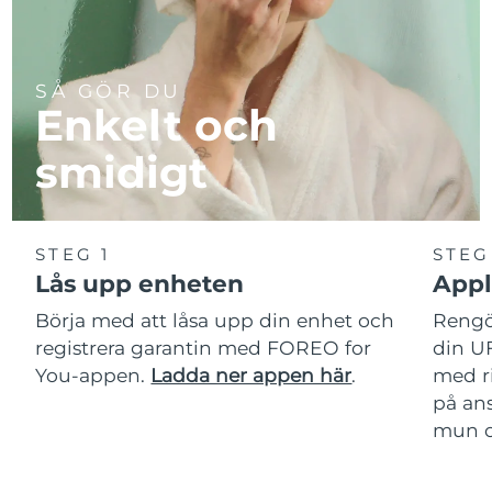
SÅ GÖR DU
Enkelt och
smidigt
STEG 1
STEG
Lås upp enheten
Appl
Börja med att låsa upp din enhet och
Rengör
registrera garantin med FOREO for
din U
You-appen.
Ladda ner appen här
.
med r
på ans
mun oc