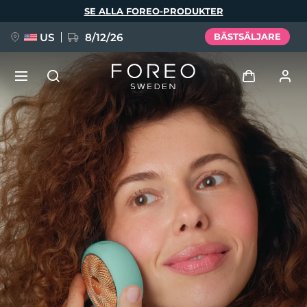
Hoppa
SE ALLA FOREO-PRODUKTER
till
huvudinnehåll
US
8/12/26
BÄSTSÄLJARE
NYHET
Logga in
Språk
BREAKING NEWS
Användarprofil
English
Deutsch
Español
Mina enheter
FAQ™ Pure Beauty-Tech Elixir
Français
Italiano
Português
Mina beställningar
Polski
Svenska
Русский
Türkçe
简体中文
繁體中文
Mina adresser
issa™ Teeth Whitening Set
Mina prenumerationer