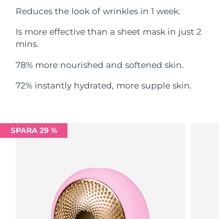
Filippinerna
Reduces the look of wrinkles in 1 week.
Förväntad leverans
8/14/26
Is more effective than a sheet mask in just 2
Polen
Förväntad leverans
8/12/26
mins.
Portugal
Förväntad leverans
8/11/26
78% more nourished and softened skin.
Puerto Rico
Förväntad leverans
8/13/26
72% instantly hydrated, more supple skin.
Qatar
Förväntad leverans
8/12/26
Réunion
Förväntad leverans
8/16/26
SPARA 29 %
Rumänien
Förväntad leverans
8/11/26
Ryssland
Förväntad leverans
8/19/26
Saudiarabien
Förväntad leverans
8/12/26
Singapore
Förväntad leverans
8/13/26