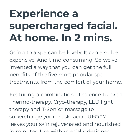
SVENSK SKÖNHETSRUTIN
Österrike
Förväntad leverans
8/11/26
Experience a
supercharged facial.
Bahrain
Förväntad leverans
8/12/26
At home. In 2 mins.
Ansiktsrengöring
Ansiktslyft
Belgien
Förväntad leverans
8/11/26
LUNA™ 4-paket
BEAR™ 2-paket
Bermuda
Förväntad leverans
8/17/26
Going to a spa can be lovely. It can also be
Anti-aging massage
Microcurrent toning
expensive. And time-consuming. So we've
Bosnien och
invented a way that you can get the full
Förväntad leverans
8/14/26
Återfuktning
Munvård
Hercegovina
benefits of the five most popular spa
LUNA™ 4 Plus
BEAR™ 2 go
UFO™ 3-paket
issa™ 4
treatments, from the comfort of your home.
Massage, LED heating
Microcurrent toning on-the-go
Brunei
Förväntad leverans
8/16/26
FAQ™ ANTI-AGING-BEHANDLING
Deep facial hydration
Hybrid silicone sonic toothbrush
Featuring a combination of science-backed
Bulgarien
Förväntad leverans
8/11/26
Thermo-therapy, Cryo-therapy, LED light
NEW
LUNA™ 4 Men
BEAR™ 2 eyes & lips
UFO™ 3 LED
therapy and T-Sonic
massage to
TM
issa™ 4 plus
Kanada
For men, anti-aging massage
Microcurrent line smoothing device
Förväntad leverans
8/15/26
supercharge your mask facial. UFO
2
Near-infrared and red light therapy
TM
Smart hybrid silicone sonic toothbrush
device
Anti-aging
LED-behandlingar
leaves your skin rejuvenated and nourished
Chile
Förväntad leverans
8/15/26
in minutes. Use with specially designed