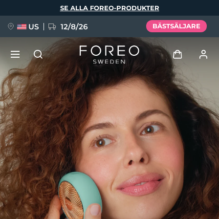
Hoppa
SE ALLA FOREO-PRODUKTER
till
huvudinnehåll
US
12/8/26
BÄSTSÄLJARE
NYHET
Logga in
Språk
BREAKING NEWS
Användarprofil
English
Deutsch
Español
Mina enheter
FAQ™ Pure Beauty-Tech Elixir
Français
Italiano
Português
Mina beställningar
Polski
Svenska
Русский
Türkçe
简体中文
繁體中文
Mina adresser
issa™ Teeth Whitening Set
Mina prenumerationer