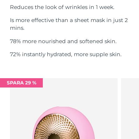
Filippinerna
Reduces the look of wrinkles in 1 week.
Förväntad leverans
8/14/26
Is more effective than a sheet mask in just 2
Polen
Förväntad leverans
8/12/26
mins.
Portugal
Förväntad leverans
8/11/26
78% more nourished and softened skin.
Puerto Rico
Förväntad leverans
8/13/26
72% instantly hydrated, more supple skin.
Qatar
Förväntad leverans
8/12/26
Réunion
Förväntad leverans
8/16/26
SPARA 29 %
Rumänien
Förväntad leverans
8/11/26
Ryssland
Förväntad leverans
8/19/26
Saudiarabien
Förväntad leverans
8/12/26
Singapore
Förväntad leverans
8/13/26