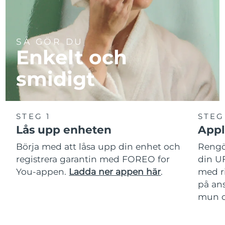
SÅ GÖR DU
Enkelt och
smidigt
STEG 1
STEG
Lås upp enheten
Appl
Börja med att låsa upp din enhet och
Rengör
registrera garantin med FOREO for
din U
You-appen.
Ladda ner appen här
.
med r
på ans
mun oc