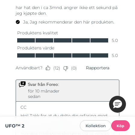
UFO™ 2
Kollektion
Köp