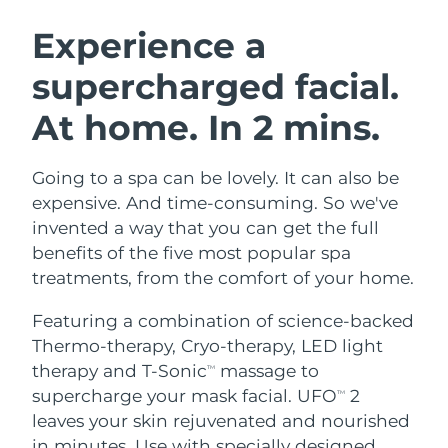
SVENSK SKÖNHETSRUTIN
Österrike
Förväntad leverans
8/11/26
Experience a
supercharged facial.
Bahrain
Förväntad leverans
8/12/26
At home. In 2 mins.
Ansiktsrengöring
Ansiktslyft
Belgien
Förväntad leverans
8/11/26
LUNA™ 4-paket
BEAR™ 2-paket
Bermuda
Förväntad leverans
8/17/26
Going to a spa can be lovely. It can also be
Anti-aging massage
Microcurrent toning
expensive. And time-consuming. So we've
Bosnien och
invented a way that you can get the full
Förväntad leverans
8/14/26
Återfuktning
Munvård
Hercegovina
benefits of the five most popular spa
LUNA™ 4 Plus
BEAR™ 2 go
UFO™ 3-paket
issa™ 4
treatments, from the comfort of your home.
Massage, LED heating
Microcurrent toning on-the-go
Brunei
Förväntad leverans
8/16/26
FAQ™ ANTI-AGING-BEHANDLING
Deep facial hydration
Hybrid silicone sonic toothbrush
Featuring a combination of science-backed
Bulgarien
Förväntad leverans
8/11/26
Thermo-therapy, Cryo-therapy, LED light
NEW
LUNA™ 4 Men
BEAR™ 2 eyes & lips
UFO™ 3 LED
therapy and T-Sonic
massage to
TM
issa™ 4 plus
Kanada
For men, anti-aging massage
Microcurrent line smoothing device
Förväntad leverans
8/15/26
supercharge your mask facial. UFO
2
Near-infrared and red light therapy
TM
Smart hybrid silicone sonic toothbrush
device
Anti-aging
LED-behandlingar
leaves your skin rejuvenated and nourished
Chile
Förväntad leverans
8/15/26
in minutes. Use with specially designed