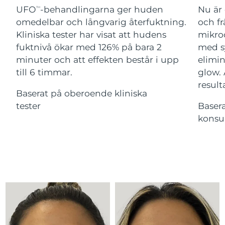
Advanced pore care essentials
For healthy hair
UFO
-behandlingarna ger huden
Nu är 
18% PAP
TM
Israel
Förväntad leverans
8/15/26
Kosmetika
Man
omedelbar och långvarig återfuktning.
och fr
Kliniska tester har visat att hudens
mikroc
Italien
Förväntad leverans
8/11/26
fuktnivå ökar med 126% på bara 2
med s
minuter och att effekten består i upp
elimin
Japan
Förväntad leverans
8/14/26
till 6 timmar.
glow.
Handla allt
Jersey
Förväntad leverans
8/16/26
result
Baserat på oberoende kliniska
tester
Baser
Kazakstan
Förväntad leverans
8/13/26
konsu
FOREO APP
Kuwait
Förväntad leverans
8/11/26
OM FOREO
Lettland
Förväntad leverans
8/11/26
Libanon
Förväntad leverans
8/12/26
Litauen
Förväntad leverans
8/11/26
Luxemburg
Förväntad leverans
8/11/26