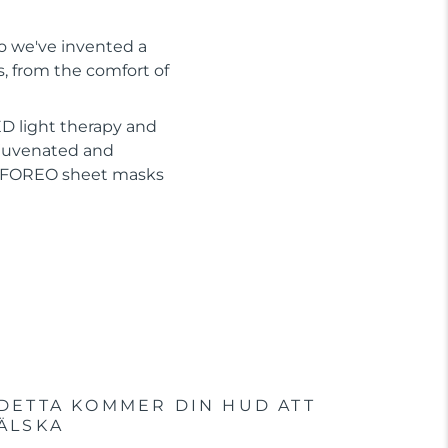
So we've invented a
s, from the comfort of
D light therapy and
ejuvenated and
or FOREO sheet masks
DETTA KOMMER DIN HUD ATT
ÄLSKA