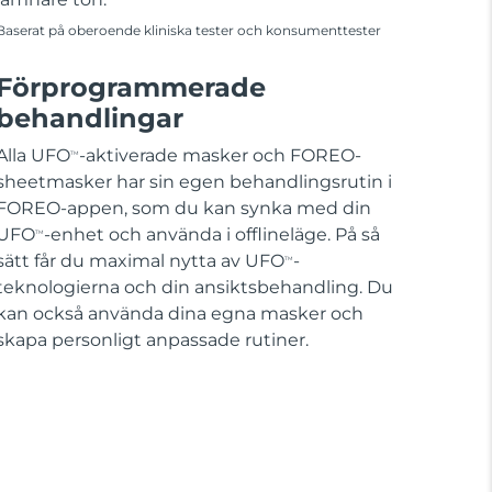
Baserat på oberoende kliniska tester och konsumenttester
Förprogrammerade
behandlingar
Alla UFO
-aktiverade masker och FOREO-
TM
sheetmasker har sin egen behandlingsrutin i
FOREO-appen, som du kan synka med din
UFO
-enhet och använda i offlineläge. På så
TM
sätt får du maximal nytta av UFO
-
TM
teknologierna och din ansiktsbehandling. Du
kan också använda dina egna masker och
skapa personligt anpassade rutiner.