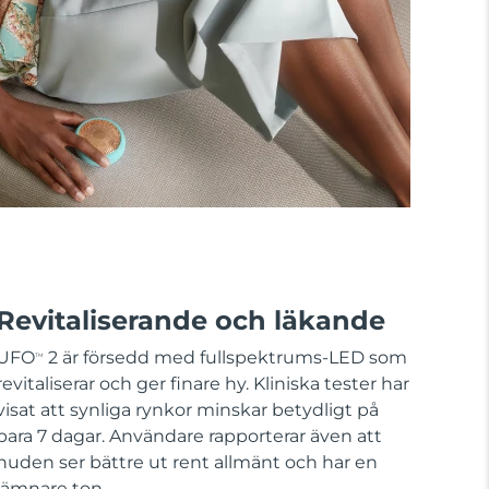
Revitaliserande och läkande
UFO
2 är försedd med fullspektrums-LED som
TM
revitaliserar och ger finare hy. Kliniska tester har
visat att synliga rynkor minskar betydligt på
bara 7 dagar. Användare rapporterar även att
huden ser bättre ut rent allmänt och har en
jämnare ton.