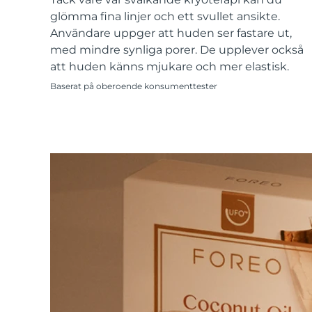
KIWI™-hudvård
All acne treatment devices
All revitalizing eye massagers
Serum
issa™ Teeth Whitening Gel
glömma fina linjer och ett svullet ansikte.
Advanced pore care essentials
For healthy hair
18% PAP
Användare uppger att huden ser fastare ut,
med mindre synliga porer. De upplever också
Kosmetika
Man
att huden känns mjukare och mer elastisk.
Baserat på oberoende konsumenttester
Handla allt
FOREO APP
OM FOREO