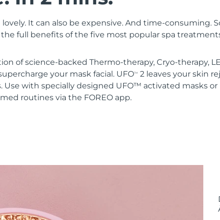
 lovely. It can also be expensive. And time-consuming. 
the full benefits of the five most popular spa treatment
ion of science-backed Thermo-therapy, Cryo-therapy, LE
upercharge your mask facial. UFO
2 leaves your skin r
TM
s. Use with specially designed UFO™ activated masks 
mmed routines via the FOREO app.