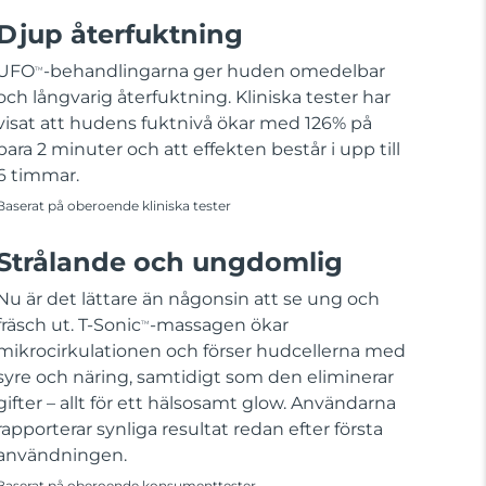
Djup återfuktning
UFO
-behandlingarna ger huden omedelbar
TM
och långvarig återfuktning. Kliniska tester har
visat att hudens fuktnivå ökar med 126% på
bara 2 minuter och att effekten består i upp till
6 timmar.
Baserat på oberoende kliniska tester
Strålande och ungdomlig
Nu är det lättare än någonsin att se ung och
fräsch ut. T-Sonic
-massagen ökar
TM
mikrocirkulationen och förser hudcellerna med
syre och näring, samtidigt som den eliminerar
gifter – allt för ett hälsosamt glow. Användarna
rapporterar synliga resultat redan efter första
användningen.
Baserat på oberoende konsumenttester