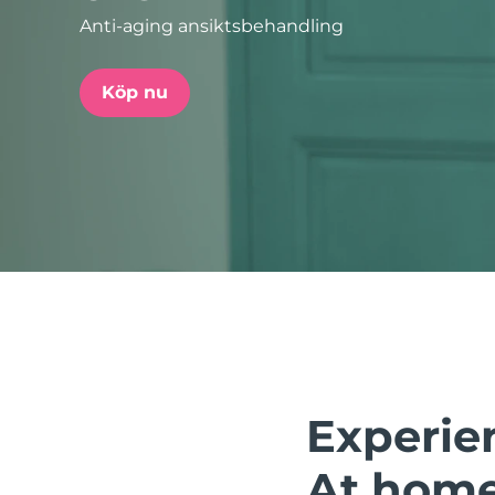
Anti-aging ansiktsbehandling
issa™ Teeth Whitening Set
Köp nu
FAQ™ Dual LED Panel
POPULÄR
Specialerbjudanden
Bästsäljare
Experie
At home.