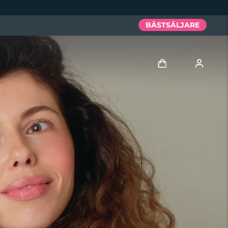
BÄSTSÄLJARE
Logga in
Användarprofil
Mina enheter
Mina beställningar
Mina adresser
Mina prenumerationer