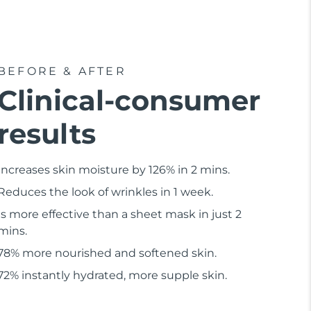
BEFORE & AFTER
Clinical-consumer
results
Increases skin moisture by 126% in 2 mins.
Reduces the look of wrinkles in 1 week.
Is more effective than a sheet mask in just 2
mins.
78% more nourished and softened skin.
72% instantly hydrated, more supple skin.