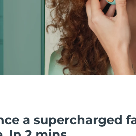
nce a supercharged fa
 In 2 mins.