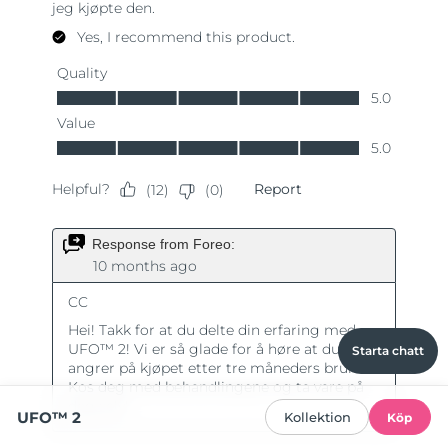
Starta chatt
UFO™ 2
Kollektion
Köp