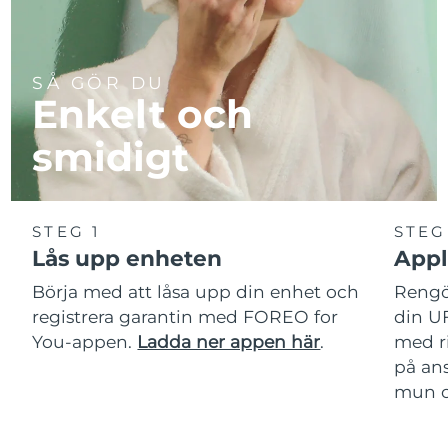
SÅ GÖR DU
Enkelt och
smidigt
STEG 1
STEG
Lås upp enheten
Appl
Börja med att låsa upp din enhet och
Rengör
registrera garantin med FOREO for
din U
You-appen.
Ladda ner appen här
.
med r
på ans
mun oc