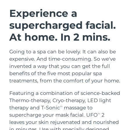
SVENSK SKÖNHETSRUTIN
Österrike
Förväntad leverans
8/8/26
Experience a
supercharged facial.
Bahrain
Förväntad leverans
8/9/26
At home. In 2 mins.
Ansiktsrengöring
Ansiktslyft
Belgien
Förväntad leverans
8/8/26
LUNA™ 4-paket
BEAR™ 2-paket
Bermuda
Förväntad leverans
8/14/26
Going to a spa can be lovely. It can also be
Anti-aging massage
Microcurrent toning
expensive. And time-consuming. So we've
Bosnien och
invented a way that you can get the full
Förväntad leverans
8/11/26
Återfuktning
Munvård
Hercegovina
benefits of the five most popular spa
LUNA™ 4 Plus
BEAR™ 2 go
UFO™ 3-paket
issa™ 4
treatments, from the comfort of your home.
Massage, LED heating
Microcurrent toning on-the-go
Brunei
Förväntad leverans
8/13/26
FAQ™ ANTI-AGING-BEHANDLING
Deep facial hydration
Hybrid silicone sonic toothbrush
Featuring a combination of science-backed
Bulgarien
Förväntad leverans
8/8/26
Thermo-therapy, Cryo-therapy, LED light
NEW
LUNA™ 4 Men
BEAR™ 2 eyes & lips
UFO™ 3 LED
therapy and T-Sonic
massage to
TM
issa™ 4 plus
Kanada
For men, anti-aging massage
Microcurrent line smoothing device
Förväntad leverans
8/12/26
supercharge your mask facial. UFO
2
Near-infrared and red light therapy
TM
Smart hybrid silicone sonic toothbrush
device
Anti-aging
LED-behandlingar
leaves your skin rejuvenated and nourished
Chile
Förväntad leverans
8/12/26
in minutes. Use with specially designed