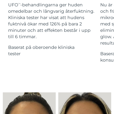
Advanced pore care essentials
For healthy hair
UFO
-behandlingarna ger huden
Nu är 
18% PAP
TM
Israel
Förväntad leverans
8/12/26
Kosmetika
Man
omedelbar och långvarig återfuktning.
och fr
Kliniska tester har visat att hudens
mikroc
Italien
Förväntad leverans
8/8/26
fuktnivå ökar med 126% på bara 2
med s
minuter och att effekten består i upp
elimin
Japan
Förväntad leverans
8/11/26
till 6 timmar.
glow.
Handla allt
Jersey
Förväntad leverans
8/13/26
result
Baserat på oberoende kliniska
tester
Baser
Kazakstan
Förväntad leverans
8/10/26
konsu
FOREO APP
Kuwait
Förväntad leverans
8/8/26
OM FOREO
Lettland
Förväntad leverans
8/8/26
Libanon
Förväntad leverans
8/9/26
Litauen
Förväntad leverans
8/8/26
Luxemburg
Förväntad leverans
8/8/26