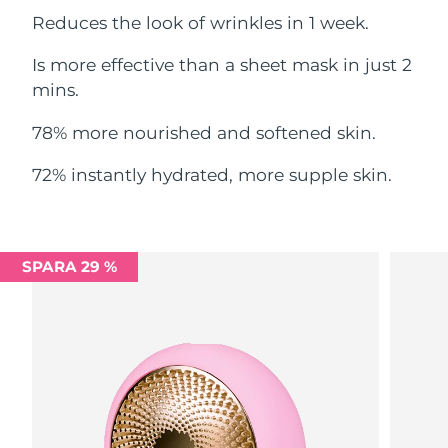
Filippinerna
Reduces the look of wrinkles in 1 week.
Förväntad leverans
8/11/26
Is more effective than a sheet mask in just 2
Polen
Förväntad leverans
8/9/26
mins.
Portugal
Förväntad leverans
8/8/26
78% more nourished and softened skin.
Puerto Rico
Förväntad leverans
8/10/26
72% instantly hydrated, more supple skin.
Qatar
Förväntad leverans
8/9/26
Réunion
Förväntad leverans
8/13/26
SPARA 29 %
Rumänien
Förväntad leverans
8/8/26
Ryssland
Förväntad leverans
8/16/26
Saudiarabien
Förväntad leverans
8/9/26
Singapore
Förväntad leverans
8/10/26