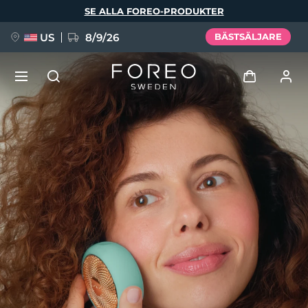
Hoppa
SE ALLA FOREO-PRODUKTER
till
huvudinnehåll
US
8/9/26
BÄSTSÄLJARE
NYHET
Logga in
Språk
BREAKING NEWS
Användarprofil
English
Deutsch
Español
Mina enheter
FAQ™ Pure Beauty-Tech Elixir
Français
Italiano
Português
Mina beställningar
Polski
Svenska
Русский
Türkçe
简体中文
繁體中文
Mina adresser
issa™ Teeth Whitening Set
Mina prenumerationer