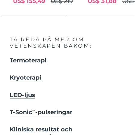
US$ 155,49
US$ 219
US$ 31,88
US$ 
TA REDA PÅ MER OM
VETENSKAPEN BAKOM:
Termoterapi
Kryoterapi
LED-ljus
T-Sonic
-pulseringar
TM
Kliniska resultat och