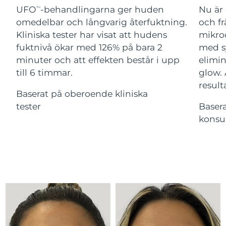
Advanced pore care essentials
For healthy hair
UFO
-behandlingarna ger huden
Nu är 
18% PAP
TM
Israel
Förväntad leverans
8/13/26
Kosmetika
Man
omedelbar och långvarig återfuktning.
och fr
Kliniska tester har visat att hudens
mikroc
Italien
Förväntad leverans
8/9/26
fuktnivå ökar med 126% på bara 2
med s
minuter och att effekten består i upp
elimin
Japan
Förväntad leverans
8/12/26
till 6 timmar.
glow.
Handla allt
Jersey
Förväntad leverans
8/14/26
result
Baserat på oberoende kliniska
tester
Baser
Kazakstan
Förväntad leverans
8/11/26
konsu
FOREO APP
Kuwait
Förväntad leverans
8/9/26
OM FOREO
Lettland
Förväntad leverans
8/9/26
Libanon
Förväntad leverans
8/10/26
Litauen
Förväntad leverans
8/9/26
Luxemburg
Förväntad leverans
8/9/26