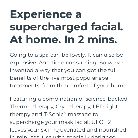
SVENSK SKÖNHETSRUTIN
Österrike
Förväntad leverans
8/9/26
Experience a
supercharged facial.
Bahrain
Förväntad leverans
8/10/26
At home. In 2 mins.
Ansiktsrengöring
Ansiktslyft
Belgien
Förväntad leverans
8/9/26
LUNA™ 4-paket
BEAR™ 2-paket
Bermuda
Förväntad leverans
8/15/26
Going to a spa can be lovely. It can also be
Anti-aging massage
Microcurrent toning
expensive. And time-consuming. So we've
Bosnien och
invented a way that you can get the full
Förväntad leverans
8/12/26
Återfuktning
Munvård
Hercegovina
benefits of the five most popular spa
LUNA™ 4 Plus
BEAR™ 2 go
UFO™ 3-paket
issa™ 4
treatments, from the comfort of your home.
Massage, LED heating
Microcurrent toning on-the-go
Brunei
Förväntad leverans
8/14/26
FAQ™ ANTI-AGING-BEHANDLING
Deep facial hydration
Hybrid silicone sonic toothbrush
Featuring a combination of science-backed
Bulgarien
Förväntad leverans
8/9/26
Thermo-therapy, Cryo-therapy, LED light
NEW
LUNA™ 4 Men
BEAR™ 2 eyes & lips
UFO™ 3 LED
therapy and T-Sonic
massage to
TM
issa™ 4 plus
Kanada
For men, anti-aging massage
Microcurrent line smoothing device
Förväntad leverans
8/13/26
supercharge your mask facial. UFO
2
Near-infrared and red light therapy
TM
Smart hybrid silicone sonic toothbrush
device
Anti-aging
LED-behandlingar
leaves your skin rejuvenated and nourished
Chile
Förväntad leverans
8/13/26
in minutes. Use with specially designed