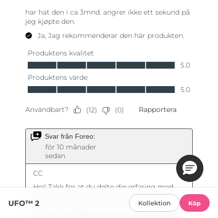
UFO™ 2
Kollektion
Köp