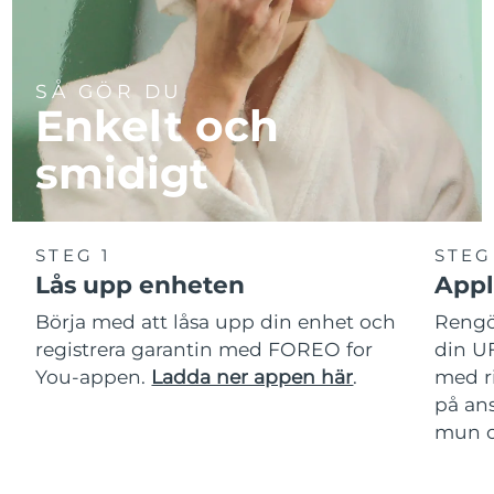
SÅ GÖR DU
Enkelt och
smidigt
STEG 1
STEG
Lås upp enheten
Appl
Börja med att låsa upp din enhet och
Rengör
registrera garantin med FOREO for
din U
You-appen.
Ladda ner appen här
.
med r
på ans
mun oc