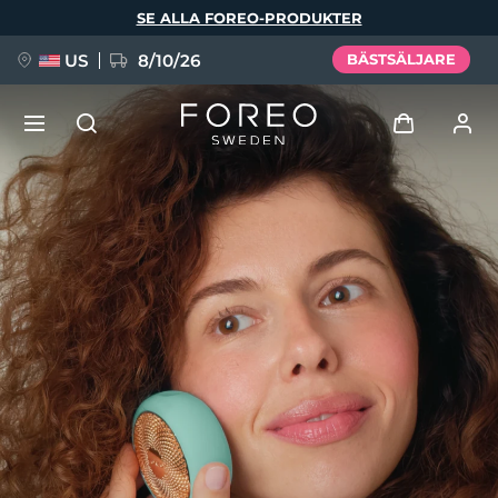
Hoppa
SE ALLA FOREO-PRODUKTER
till
huvudinnehåll
US
8/10/26
BÄSTSÄLJARE
NYHET
Logga in
Språk
BREAKING NEWS
Användarprofil
English
Deutsch
Español
Mina enheter
FAQ™ Pure Beauty-Tech Elixir
Français
Italiano
Português
Mina beställningar
Polski
Svenska
Русский
Türkçe
简体中文
繁體中文
Mina adresser
issa™ Teeth Whitening Set
Mina prenumerationer