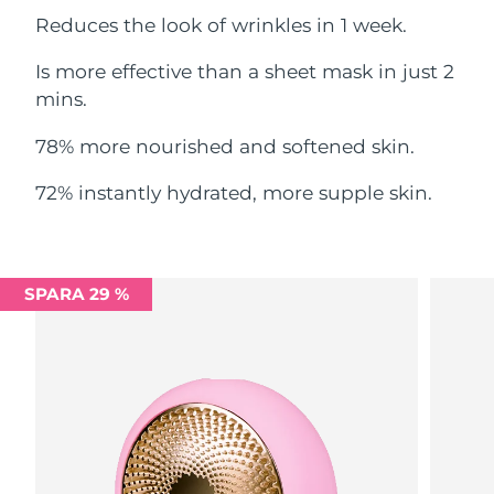
Filippinerna
Reduces the look of wrinkles in 1 week.
Förväntad leverans
8/12/26
Is more effective than a sheet mask in just 2
Polen
Förväntad leverans
8/10/26
mins.
Portugal
Förväntad leverans
8/9/26
78% more nourished and softened skin.
Puerto Rico
Förväntad leverans
8/11/26
72% instantly hydrated, more supple skin.
Qatar
Förväntad leverans
8/10/26
Réunion
Förväntad leverans
8/14/26
SPARA 29 %
Rumänien
Förväntad leverans
8/9/26
Ryssland
Förväntad leverans
8/17/26
Saudiarabien
Förväntad leverans
8/10/26
Singapore
Förväntad leverans
8/11/26