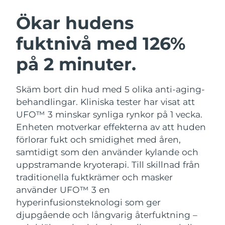
SVENSK SKÖNHETSRUTIN
Österrike
Förväntad leverans
8/9/26
Ökar hudens
fuktnivå med 126%
Bahrain
Förväntad leverans
8/10/26
på 2 minuter.
Ansiktsrengöring
Ansiktslyft
Belgien
Förväntad leverans
8/9/26
LUNA™ 4-paket
BEAR™ 2-paket
Bermuda
Förväntad leverans
8/15/26
Skäm bort din hud med 5 olika anti-aging-
Anti-aging massage
Microcurrent toning
behandlingar. Kliniska tester har visat att
Bosnien och
UFO™ 3 minskar synliga rynkor på 1 vecka.
Förväntad leverans
8/12/26
Återfuktning
Munvård
Hercegovina
Enheten motverkar effekterna av att huden
LUNA™ 4 Plus
BEAR™ 2 go
UFO™ 3-paket
issa™ 4
förlorar fukt och smidighet med åren,
Massage, LED heating
Microcurrent toning on-the-go
Brunei
Förväntad leverans
8/14/26
FAQ™ ANTI-AGING-BEHANDLING
samtidigt som den använder kylande och
Deep facial hydration
Hybrid silicone sonic toothbrush
uppstramande kryoterapi.
Till skillnad från
Bulgarien
Förväntad leverans
8/9/26
NEW
traditionella fuktkrämer och masker
LUNA™ 4 Men
BEAR™ 2 eyes & lips
UFO™ 3 LED
issa™ 4 plus
använder UFO™ 3 en
Kanada
For men, anti-aging massage
Microcurrent line smoothing device
Förväntad leverans
8/13/26
Near-infrared and red light therapy
hyperinfusionsteknologi som ger
Smart hybrid silicone sonic toothbrush
device
Anti-aging
LED-behandlingar
djupgående och långvarig återfuktning –
Chile
Förväntad leverans
8/13/26