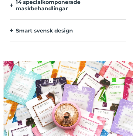
14 specialkomponerade
maskbehandlingar
Den perfekta kombinationen av teknologier
för ingredienserna i din mask.
Smart svensk design
100% vattentät och ultrahygienisk. Upp till
50 minuters användning per USB-
laddning.