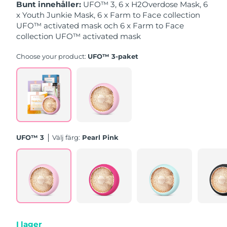
Bunt innehåller:
UFO™ 3, 6 x H2Overdose Mask, 6
x Youth Junkie Mask, 6 x Farm to Face collection
Slovakien
Förväntad leverans
8/9/26
UFO™ activated mask och 6 x Farm to Face
collection UFO™ activated mask
Slovenien
Förväntad leverans
8/9/26
Choose your product:
UFO™ 3-paket
Sydafrika
Förväntad leverans
8/17/26
Sydkorea
Förväntad leverans
8/11/26
Spanien
Förväntad leverans
8/9/26
UFO™ 3
Välj färg:
Pearl Pink
Sverige
Förväntad leverans
8/9/26
Schweiz
Förväntad leverans
8/9/26
Taiwan
Förväntad leverans
8/14/26
Thailand
Förväntad leverans
8/13/26
I lager