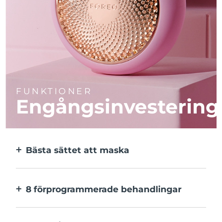
FUNKTIONER
Engångsinvestering
Bästa sättet att maska
Effektivare än en sheetmask. Och 10x
snabbare.
8 förprogrammerade behandlingar
Med ett enkelt knapptryck. Inställningarna
kan justeras i appen.