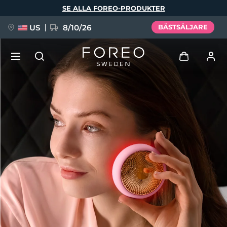
Hoppa
SE ALLA FOREO-PRODUKTER
till
huvudinnehåll
US
8/10/26
BÄSTSÄLJARE
NYHET
Logga in
Språk
BREAKING NEWS
Användarprofil
English
Deutsch
Español
Mina enheter
FAQ™ Pure Beauty-Tech Elixir
Français
Italiano
Português
Mina beställningar
Polski
Svenska
Русский
Türkçe
简体中文
繁體中文
Mina adresser
issa™ Teeth Whitening Set
Mina prenumerationer