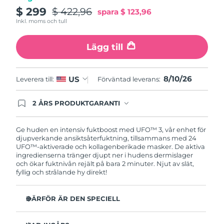
Turkiet
Förväntad leverans
8/10/26
$ 299
$ 422,96
spara
$ 123,96
Inkl. moms och tull
Förenade
Förväntad leverans
8/10/26
Arabemiraten
Lägg till
Storbritannien
Förväntad leverans
8/9/26
8/10/26
US
Leverera till:
Förväntad leverans:
USA
Förväntad leverans
8/10/26
2 ÅRS PRODUKTGARANTI
Uzbekistan
Produkten levereras med FOREOs heltäckande
Förväntad leverans
8/14/26
garanti. Det betyder att vi byter ut produkten
utan extra kostnad om du får problem med den
Ge huden en intensiv fuktboost med UFO™ 3, vår enhet för
Vietnam
Förväntad leverans
8/15/26
inom två år efter inköpsdatum.
djupverkande ansiktsåterfuktning, tillsammans med 24
UFO™-aktiverade och kollagenberikade masker. De aktiva
ingredienserna tränger djupt ner i hudens dermislager
och ökar fuktnivån rejält på bara 2 minuter. Njut av slät,
fyllig och strålande hy direkt!
DÄRFÖR ÄR DEN SPECIELL
Kliniskt bevisad effekt: Ökar hudens fuktnivå med 126%