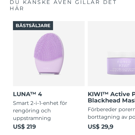
DU KANSKE ÄVEN GILLAR DET
HÄR
BÄSTSÄLJARE
LUNA™ 4
KIWI™ Active 
Blackhead Mas
Smart 2-i-1-enhet för
Förbereder porern
rengöring och
borttagning av p
uppstramning
US$ 219
US$ 29,9