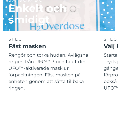
Enkelt och
smidigt
STEG 1
STEG
Fäst masken
Välj
Rengör och torka huden. Avlägsna
Start
ringen från UFO™ 3 och ta ut din
Tryck 
UFO™-aktiverade mask ur
gånger
förpackningen. Fäst masken på
förpr
enheten genom att sätta tillbaka
också 
ringen.
UFO™-