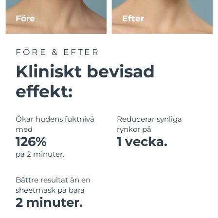
Före
Efter
Macao SAR
Förväntad leverans
8/11/26
Malaysia
Förväntad leverans
8/12/26
FÖRE & EFTER
Kliniskt bevisad
Malta
Förväntad leverans
8/9/26
effekt:
Mexiko
Förväntad leverans
8/13/26
Monaco
Förväntad leverans
8/10/26
Ökar hudens fuktnivå
Reducerar synliga
med
rynkor på
Nederländerna
Förväntad leverans
8/9/26
126%
1 vecka.
på 2 minuter.
Nya Zeeland
Förväntad leverans
8/9/26
Bättre resultat än en
Norge
Förväntad leverans
8/9/26
sheetmask på bara
2 minuter.
Oman
Förväntad leverans
8/12/26