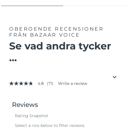
OBEROENDE RECENSIONER
FRÅN BAZAAR VOICE
Se vad andra tycker
...
4.8
(71)
Write a review
4.8
out
of
5
stars,
average
rating
value.
Read
71