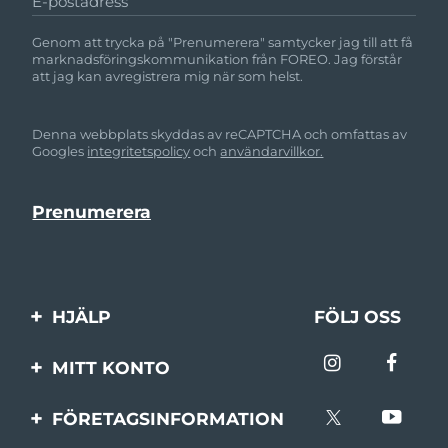
E-postadress
Genom att trycka på "Prenumerera" samtycker jag till att få
marknadsföringskommunikation från FOREO. Jag förstår
att jag kan avregistrera mig när som helst.
Denna webbplats skyddas av reCAPTCHA och omfattas av
Googles
integritetspolicy
och
användarvillkor.
HJÄLP
FÖLJ OSS
Kontakta oss
MITT KONTO
Beställningar & leverans
Produktregistrering
FÖRETAGSINFORMATION
Garantier & returer
Support