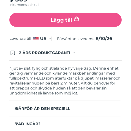
Inkl. moms och tull
Förväntad leverans
Slovenien
09/08/2026
Lägg till
Sydafrika
Förväntad leverans
17/08/2026
8/10/26
US
Leverera till:
Förväntad leverans:
Sydkorea
Förväntad leverans
11/08/2026
2 ÅRS PRODUKTGARANTI
Förväntad leverans
Produkten levereras med FOREOs heltäckande
Spanien
09/08/2026
garanti. Det betyder att vi byter ut produkten
utan extra kostnad om du får problem med den
Njut av slät, fyllig och strålande hy varje dag. Denna enhet
inom två år efter inköpsdatum.
ger dig värmande och kylande maskbehandlingar med
Förväntad leverans
Sverige
fullspektrums-LED som återfuktar på djupet, masserar och
09/08/2026
revitaliserar huden på bara 2 minuter. Allt du behöver för
att preppa och skydda huden så att den bevarar sin
Förväntad leverans
ungdomlighet så länge som möjligt.
Schweiz
09/08/2026
DÄRFÖR ÄR DEN SPECIELL
Taiwan
Förväntad leverans
14/08/2026
5 kliniskt testade teknologier och behandlingar med
anti-aging-resultat.
Thailand
VAD INGÅR?
Förväntad leverans
13/08/2026
Erbjuder både föryngrande maskbehandling, värme,