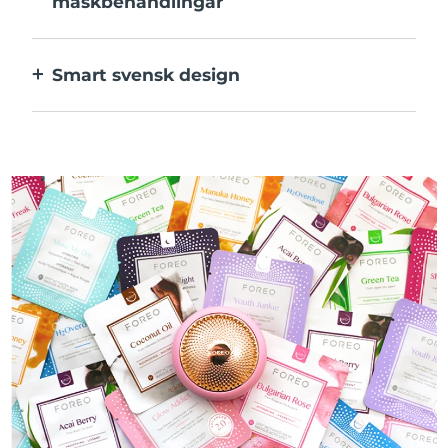
maskbehandlingar
Den perfekta kombinationen av teknologier
för ingredienserna i din mask.
Smart svensk design
100% vattentät och ultrahygienisk. Upp till
50 minuters användning per USB-
laddning.