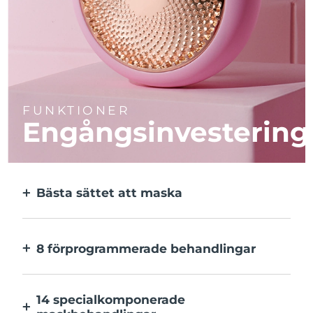
FUNKTIONER
Engångsinvestering
Bästa sättet att maska
Effektivare än en sheetmask. Och 10x
snabbare.
8 förprogrammerade behandlingar
Med ett enkelt knapptryck. Inställningarna
kan justeras i appen.
14 specialkomponerade