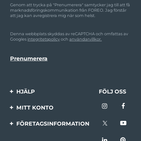
Genom att trycka på "Prenumerera" samtycker jag till att få
marknadsföringskommunikation från FOREO. Jag förstår
att jag kan avregistrera mig när som helst.
Denna webbplats skyddas av reCAPTCHA och omfattas av
Googles
integritetspolicy
och
användarvillkor.
HJÄLP
FÖLJ OSS
Kontakta oss
MITT KONTO
Beställningar & leverans
Produktregistrering
FÖRETAGSINFORMATION
Garantier & returer
Support
Om FOREO
Vanliga frågor