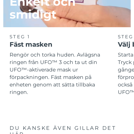
Enkelt och
smidigt
STEG 1
STEG
Fäst masken
Välj
Rengör och torka huden. Avlägsna
Start
ringen från UFO™ 3 och ta ut din
Tryck 
UFO™-aktiverade mask ur
gånger
förpackningen. Fäst masken på
förpr
enheten genom att sätta tillbaka
också 
ringen.
UFO™-
DU KANSKE ÄVEN GILLAR DET