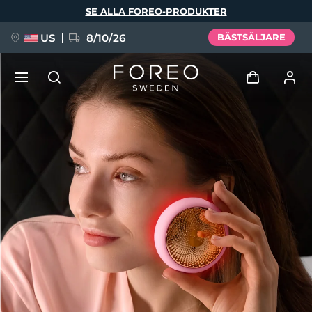
Hoppa
SE ALLA FOREO-PRODUKTER
till
huvudinnehåll
US
8/10/26
BÄSTSÄLJARE
NYHET
Logga in
Språk
BREAKING NEWS
Användarprofil
English
Deutsch
Español
Mina enheter
FAQ™ Pure Beauty-Tech Elixir
Français
Italiano
Português
Mina beställningar
Polski
Svenska
Русский
Türkçe
简体中文
繁體中文
Mina adresser
issa™ Teeth Whitening Set
Mina prenumerationer