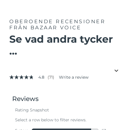
OBEROENDE RECENSIONER
FRÅN BAZAAR VOICE
Se vad andra tycker
...
4.8
(71)
Write a review
4.8
out
of
5
stars,
average
rating
value.
Read
71
Reviews.