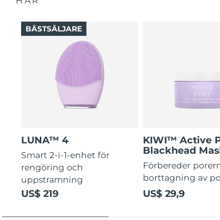
HÄR
BÄSTSÄLJARE
LUNA™ 4
KIWI™ Active 
Blackhead Mas
Smart 2-i-1-enhet för
Förbereder porern
rengöring och
borttagning av p
uppstramning
US$ 219
US$ 29,9