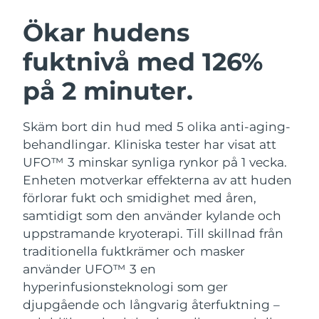
SVENSK SKÖNHETSRUTIN
Ökar hudens
Australien
Förväntad leverans
12/08/2026
fuktnivå med 126%
Förväntad leverans
Österrike
09/08/2026
på 2 minuter.
Ansiktsrengöring
Ansiktslyft
Bahrain
Förväntad leverans
10/08/2026
LUNA™ 4-paket
BEAR™ 2-paket
Skäm bort din hud med 5 olika anti-aging-
Anti-aging massage
Microcurrent toning
Förväntad leverans
Belgien
behandlingar. Kliniska tester har visat att
09/08/2026
UFO™ 3 minskar synliga rynkor på 1 vecka.
Återfuktning
Munvård
Bermuda
Enheten motverkar effekterna av att huden
Förväntad leverans
15/08/2026
LUNA™ 4 Plus
BEAR™ 2 go
UFO™ 3-paket
issa™ 4
förlorar fukt och smidighet med åren,
Massage, LED heating
Microcurrent toning on-the-go
Bosnien och
FAQ™ ANTI-AGING-BEHANDLING
samtidigt som den använder kylande och
Deep facial hydration
Hybrid silicone sonic toothbrush
Förväntad leverans
12/08/2026
Hercegovina
uppstramande kryoterapi.
Till skillnad från
NEW
traditionella fuktkrämer och masker
LUNA™ 4 Men
BEAR™ 2 eyes & lips
Brunei
UFO™ 3 LED
Förväntad leverans
14/08/2026
issa™ 4 plus
använder UFO™ 3 en
For men, anti-aging massage
Microcurrent line smoothing device
Near-infrared and red light therapy
hyperinfusionsteknologi som ger
Smart hybrid silicone sonic toothbrush
Förväntad leverans
device
Anti-aging
LED-behandlingar
Bulgarien
djupgående och långvarig återfuktning –
09/08/2026