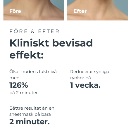
Kazakstan
Förväntad leverans
11/08/2026
Före
Efter
Förväntad leverans
Kuwait
09/08/2026
FÖRE & EFTER
Förväntad leverans
Kliniskt bevisad
Lettland
09/08/2026
effekt:
Libanon
Förväntad leverans
10/08/2026
Förväntad leverans
Litauen
Ökar hudens fuktnivå
Reducerar synliga
09/08/2026
med
rynkor på
126%
1 vecka.
Förväntad leverans
Luxemburg
09/08/2026
på 2 minuter.
Macao SAR
Förväntad leverans
11/08/2026
Bättre resultat än en
sheetmask på bara
Malaysia
Förväntad leverans
12/08/2026
2 minuter.