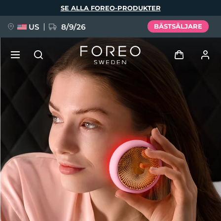
Hoppa
SE ALLA FOREO-PRODUKTER
till
huvudinnehåll
US
8/9/26
BÄSTSÄLJARE
NYHET
Logga in
Språk
BREAKING NEWS
Användarprofil
English
Deutsch
Español
Mina enheter
FAQ™ Pure Beauty-Tech Elixir
Français
Italiano
Português
Mina beställningar
Polski
Svenska
Русский
Türkçe
简体中文
繁體中文
Mina adresser
issa™ Teeth Whitening Set
Mina prenumerationer