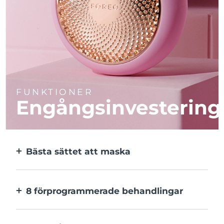
FUNKTIONER
Engångsinvestering
Bästa sättet att maska
Effektivare än en sheetmask. Och 10x
snabbare.
8 förprogrammerade behandlingar
Med ett enkelt knapptryck. Inställningarna
kan justeras i appen.