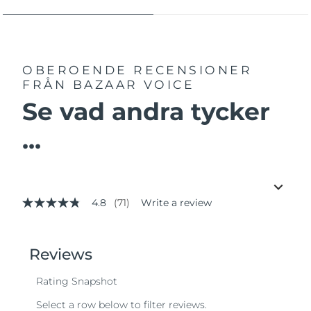
OBEROENDE RECENSIONER
FRÅN BAZAAR VOICE
Se vad andra tycker
...
4.8
(71)
Write a review
4.8
out
of
5
stars,
average
rating
value.
Read
71