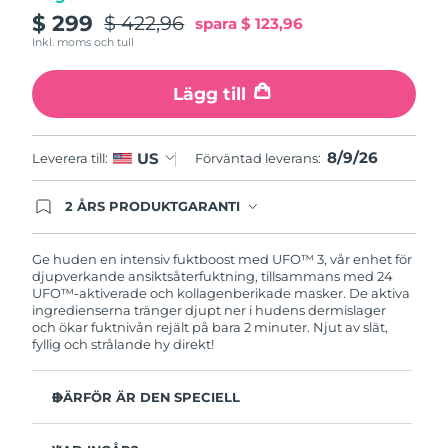
Turkiet
Förväntad leverans
8/9/26
$ 299
$ 422,96
spara
$ 123,96
Inkl. moms och tull
Förenade
Förväntad leverans
8/9/26
Arabemiraten
Lägg till
Storbritannien
Förväntad leverans
8/8/26
8/9/26
US
Leverera till:
Förväntad leverans:
USA
Förväntad leverans
8/9/26
2 ÅRS PRODUKTGARANTI
Uzbekistan
Produkten levereras med FOREOs heltäckande
Förväntad leverans
8/13/26
garanti. Det betyder att vi byter ut produkten
utan extra kostnad om du får problem med den
Ge huden en intensiv fuktboost med UFO™ 3, vår enhet för
Vietnam
Förväntad leverans
8/14/26
inom två år efter inköpsdatum.
djupverkande ansiktsåterfuktning, tillsammans med 24
UFO™-aktiverade och kollagenberikade masker. De aktiva
ingredienserna tränger djupt ner i hudens dermislager
och ökar fuktnivån rejält på bara 2 minuter. Njut av slät,
fyllig och strålande hy direkt!
DÄRFÖR ÄR DEN SPECIELL
Kliniskt bevisad effekt: Ökar hudens fuktnivå med 126%