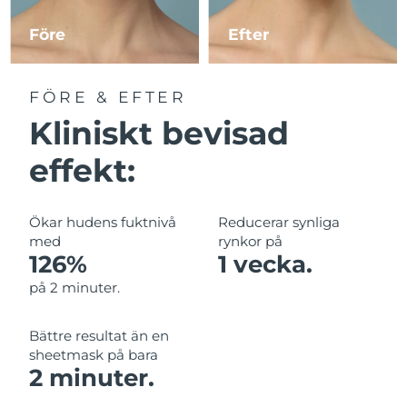
Före
Efter
Macao SAR
Förväntad leverans
8/10/26
Malaysia
Förväntad leverans
8/11/26
FÖRE & EFTER
Kliniskt bevisad
Malta
Förväntad leverans
8/8/26
effekt:
Mexiko
Förväntad leverans
8/12/26
Monaco
Förväntad leverans
8/9/26
Ökar hudens fuktnivå
Reducerar synliga
med
rynkor på
Nederländerna
Förväntad leverans
8/8/26
126%
1 vecka.
på 2 minuter.
Nya Zeeland
Förväntad leverans
8/8/26
Bättre resultat än en
Norge
Förväntad leverans
8/8/26
sheetmask på bara
2 minuter.
Oman
Förväntad leverans
8/11/26