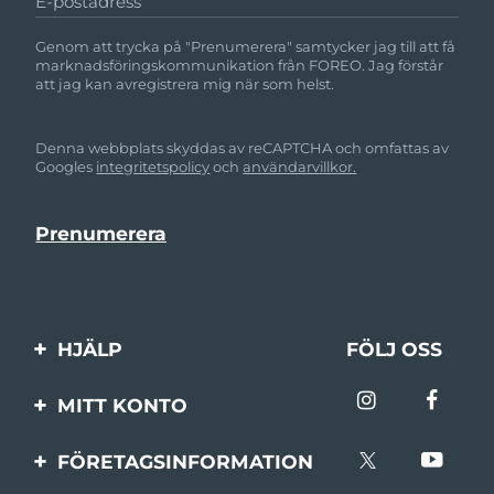
E-postadress
Genom att trycka på "Prenumerera" samtycker jag till att få
marknadsföringskommunikation från FOREO. Jag förstår
att jag kan avregistrera mig när som helst.
Denna webbplats skyddas av reCAPTCHA och omfattas av
Googles
integritetspolicy
och
användarvillkor.
HJÄLP
FÖLJ OSS
Kontakta oss
MITT KONTO
Beställningar & leverans
Produktregistrering
FÖRETAGSINFORMATION
Garantier & returer
Support