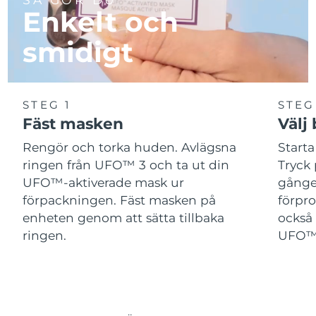
Enkelt och
smidigt
STEG 1
STEG
Fäst masken
Välj
Rengör och torka huden. Avlägsna
Start
ringen från UFO™ 3 och ta ut din
Tryck 
UFO™-aktiverade mask ur
gånger
förpackningen. Fäst masken på
förpr
enheten genom att sätta tillbaka
också 
ringen.
UFO™-