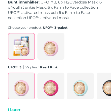
Bunt innehåller:
UFO™ 3, 6 x H2Overdose Mask, 6
x Youth Junkie Mask, 6 x Farm to Face collection
Slovakien
Förväntad leverans
8/8/26
UFO™ activated mask och 6 x Farm to Face
collection UFO™ activated mask
Slovenien
Förväntad leverans
8/8/26
Choose your product:
UFO™ 3-paket
Sydafrika
Förväntad leverans
8/16/26
Sydkorea
Förväntad leverans
8/10/26
Spanien
Förväntad leverans
8/8/26
UFO™ 3
Välj färg:
Pearl Pink
Sverige
Förväntad leverans
8/8/26
Schweiz
Förväntad leverans
8/8/26
Taiwan
Förväntad leverans
8/13/26
Thailand
Förväntad leverans
8/12/26
I lager