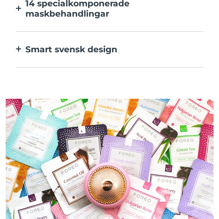
14 specialkomponerade
maskbehandlingar
Den perfekta kombinationen av teknologier
för ingredienserna i din mask.
Smart svensk design
100% vattentät och ultrahygienisk. Upp till
50 minuters användning per USB-
laddning.