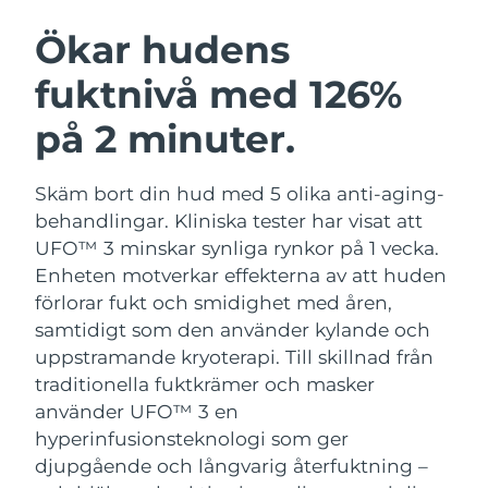
SVENSK SKÖNHETSRUTIN
Österrike
Förväntad leverans
8/8/26
Ökar hudens
fuktnivå med 126%
Bahrain
Förväntad leverans
8/9/26
på 2 minuter.
Ansiktsrengöring
Ansiktslyft
Belgien
Förväntad leverans
8/8/26
LUNA™ 4-paket
BEAR™ 2-paket
Bermuda
Förväntad leverans
8/14/26
Skäm bort din hud med 5 olika anti-aging-
Anti-aging massage
Microcurrent toning
behandlingar. Kliniska tester har visat att
Bosnien och
UFO™ 3 minskar synliga rynkor på 1 vecka.
Förväntad leverans
8/11/26
Återfuktning
Munvård
Hercegovina
Enheten motverkar effekterna av att huden
LUNA™ 4 Plus
BEAR™ 2 go
UFO™ 3-paket
issa™ 4
förlorar fukt och smidighet med åren,
Massage, LED heating
Microcurrent toning on-the-go
Brunei
Förväntad leverans
8/13/26
FAQ™ ANTI-AGING-BEHANDLING
samtidigt som den använder kylande och
Deep facial hydration
Hybrid silicone sonic toothbrush
uppstramande kryoterapi.
Till skillnad från
Bulgarien
Förväntad leverans
8/8/26
NEW
traditionella fuktkrämer och masker
LUNA™ 4 Men
BEAR™ 2 eyes & lips
UFO™ 3 LED
issa™ 4 plus
använder UFO™ 3 en
Kanada
For men, anti-aging massage
Microcurrent line smoothing device
Förväntad leverans
8/12/26
Near-infrared and red light therapy
hyperinfusionsteknologi som ger
Smart hybrid silicone sonic toothbrush
device
Anti-aging
LED-behandlingar
djupgående och långvarig återfuktning –
Chile
Förväntad leverans
8/12/26