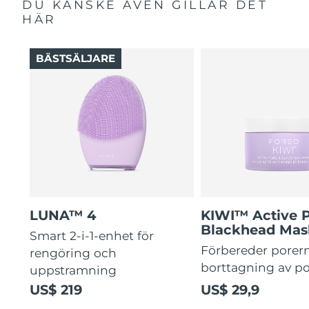
DU KANSKE ÄVEN GILLAR DET
HÄR
BÄSTSÄLJARE
LUNA™ 4
KIWI™ Active 
Blackhead Mas
Smart 2-i-1-enhet för
Förbereder porern
rengöring och
borttagning av p
uppstramning
US$ 219
US$ 29,9