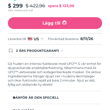
Turkiet
Förväntad leverans
8/11/26
$ 299
$ 422,96
spara
$ 123,96
Inkl. moms och tull
Förenade
Förväntad leverans
8/11/26
Arabemiraten
Lägg till
Storbritannien
Förväntad leverans
8/10/26
8/11/26
US
Leverera till:
Förväntad leverans:
USA
Förväntad leverans
8/11/26
2 ÅRS PRODUKTGARANTI
Uzbekistan
Produkten levereras med FOREOs heltäckande
Förväntad leverans
8/15/26
garanti. Det betyder att vi byter ut produkten
utan extra kostnad om du får problem med den
Ge huden en intensiv fuktboost med UFO™ 3, vår enhet för
Vietnam
Förväntad leverans
8/16/26
inom två år efter inköpsdatum.
djupverkande ansiktsåterfuktning, tillsammans med 24
UFO™-aktiverade och kollagenberikade masker. De aktiva
ingredienserna tränger djupt ner i hudens dermislager
och ökar fuktnivån rejält på bara 2 minuter. Njut av slät,
fyllig och strålande hy direkt!
DÄRFÖR ÄR DEN SPECIELL
Kliniskt bevisad effekt: Ökar hudens fuktnivå med 126%