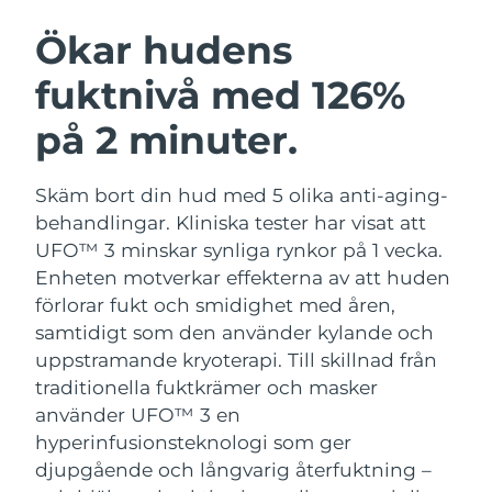
SVENSK SKÖNHETSRUTIN
Österrike
Förväntad leverans
8/10/26
Ökar hudens
fuktnivå med 126%
Bahrain
Förväntad leverans
8/11/26
på 2 minuter.
Ansiktsrengöring
Ansiktslyft
Belgien
Förväntad leverans
8/10/26
LUNA™ 4-paket
BEAR™ 2-paket
Bermuda
Förväntad leverans
8/16/26
Skäm bort din hud med 5 olika anti-aging-
Anti-aging massage
Microcurrent toning
behandlingar. Kliniska tester har visat att
Bosnien och
UFO™ 3 minskar synliga rynkor på 1 vecka.
Förväntad leverans
8/13/26
Återfuktning
Munvård
Hercegovina
Enheten motverkar effekterna av att huden
LUNA™ 4 Plus
BEAR™ 2 go
UFO™ 3-paket
issa™ 4
förlorar fukt och smidighet med åren,
Massage, LED heating
Microcurrent toning on-the-go
Brunei
Förväntad leverans
8/15/26
FAQ™ ANTI-AGING-BEHANDLING
samtidigt som den använder kylande och
Deep facial hydration
Hybrid silicone sonic toothbrush
uppstramande kryoterapi.
Till skillnad från
Bulgarien
Förväntad leverans
8/10/26
NEW
traditionella fuktkrämer och masker
LUNA™ 4 Men
BEAR™ 2 eyes & lips
UFO™ 3 LED
issa™ 4 plus
använder UFO™ 3 en
Kanada
For men, anti-aging massage
Microcurrent line smoothing device
Förväntad leverans
8/14/26
Near-infrared and red light therapy
hyperinfusionsteknologi som ger
Smart hybrid silicone sonic toothbrush
device
Anti-aging
LED-behandlingar
djupgående och långvarig återfuktning –
Chile
Förväntad leverans
8/14/26