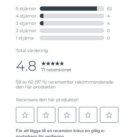
till
samma
sida.