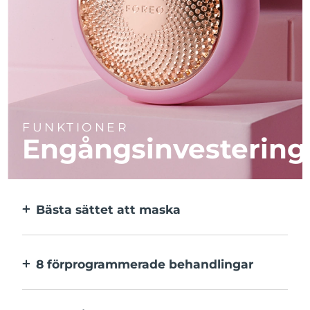
FUNKTIONER
Engångsinvestering
Bästa sättet att maska
Effektivare än en sheetmask. Och 10x
snabbare.
8 förprogrammerade behandlingar
Med ett enkelt knapptryck. Inställningarna
kan justeras i appen.