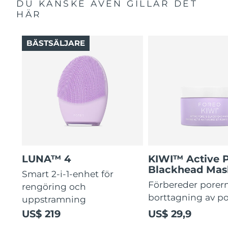
DU KANSKE ÄVEN GILLAR DET
HÄR
BÄSTSÄLJARE
LUNA™ 4
KIWI™ Active 
Blackhead Mas
Smart 2-i-1-enhet för
Förbereder porern
rengöring och
borttagning av p
uppstramning
US$ 219
US$ 29,9