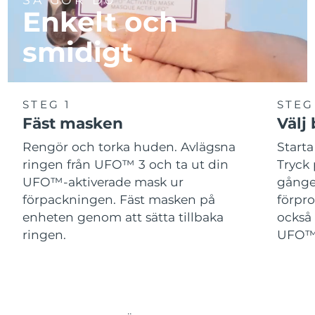
Enkelt och
smidigt
STEG 1
STEG
Fäst masken
Välj
Rengör och torka huden. Avlägsna
Start
ringen från UFO™ 3 och ta ut din
Tryck 
UFO™-aktiverade mask ur
gånger
förpackningen. Fäst masken på
förpr
enheten genom att sätta tillbaka
också 
ringen.
UFO™-