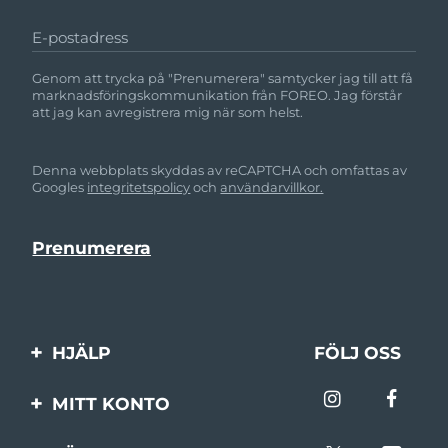
E-postadress
Genom att trycka på "Prenumerera" samtycker jag till att få
marknadsföringskommunikation från FOREO. Jag förstår
att jag kan avregistrera mig när som helst.
Denna webbplats skyddas av reCAPTCHA och omfattas av
Googles
integritetspolicy
och
användarvillkor.
HJÄLP
FÖLJ OSS
Kontakta oss
MITT KONTO
Beställningar & leverans
Produktregistrering