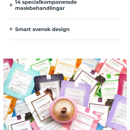
14 specialkomponerade
maskbehandlingar
Den perfekta kombinationen av teknologier
för ingredienserna i din mask.
Smart svensk design
100% vattentät och ultrahygienisk. Upp till
50 minuters användning per USB-
laddning.