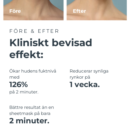
Före
Efter
Macao SAR
Förväntad leverans
8/12/26
Malaysia
Förväntad leverans
8/13/26
FÖRE & EFTER
Kliniskt bevisad
Malta
Förväntad leverans
8/10/26
effekt:
Mexiko
Förväntad leverans
8/14/26
Monaco
Förväntad leverans
8/11/26
Ökar hudens fuktnivå
Reducerar synliga
med
rynkor på
Nederländerna
Förväntad leverans
8/10/26
126%
1 vecka.
på 2 minuter.
Nya Zeeland
Förväntad leverans
8/10/26
Bättre resultat än en
Norge
Förväntad leverans
8/10/26
sheetmask på bara
2 minuter.
Oman
Förväntad leverans
8/13/26