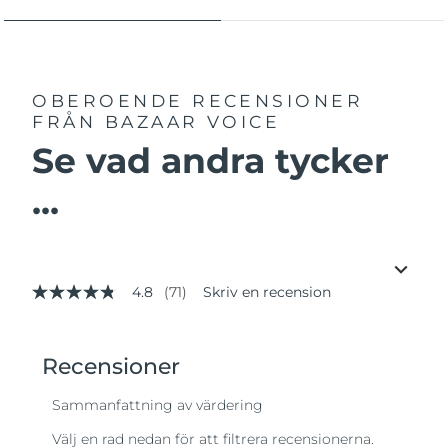
OBEROENDE RECENSIONER
FRÅN BAZAAR VOICE
Se vad andra tycker
...
4.8
(71)
Skriv en recension
4.8
av
5
stjärnor,
genomsnittligt
betyg.
Read
71
Reviews.
Länk