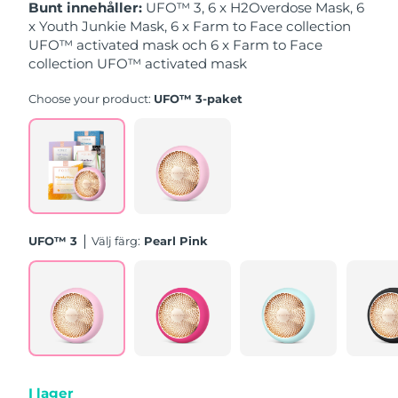
Bunt innehåller:
UFO™ 3, 6 x H2Overdose Mask, 6
x Youth Junkie Mask, 6 x Farm to Face collection
Slovakien
Förväntad leverans
8/10/26
UFO™ activated mask och 6 x Farm to Face
collection UFO™ activated mask
Slovenien
Förväntad leverans
8/10/26
Choose your product:
UFO™ 3-paket
Sydafrika
Förväntad leverans
8/18/26
Sydkorea
Förväntad leverans
8/12/26
Spanien
Förväntad leverans
8/10/26
UFO™ 3
Välj färg:
Pearl Pink
Sverige
Förväntad leverans
8/10/26
Schweiz
Förväntad leverans
8/10/26
Taiwan
Förväntad leverans
8/15/26
Thailand
Förväntad leverans
8/14/26
I lager