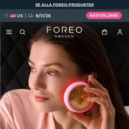
Hoppa
SE ALLA FOREO-PRODUKTER
till
huvudinnehåll
US
8/11/26
BÄSTSÄLJARE
NYHET
Logga in
Språk
BREAKING NEWS
Användarprofil
English
Deutsch
Español
Mina enheter
FAQ™ Pure Beauty-Tech Elixir
Français
Italiano
Português
Mina beställningar
Polski
Svenska
Русский
Türkçe
简体中文
繁體中文
Mina adresser
issa™ Teeth Whitening Set
Mina prenumerationer