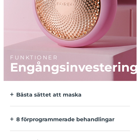
FUNKTIONER
Engångsinvestering
Bästa sättet att maska
Effektivare än en sheetmask. Och 10x
snabbare.
8 förprogrammerade behandlingar
Med ett enkelt knapptryck. Inställningarna
kan justeras i appen.