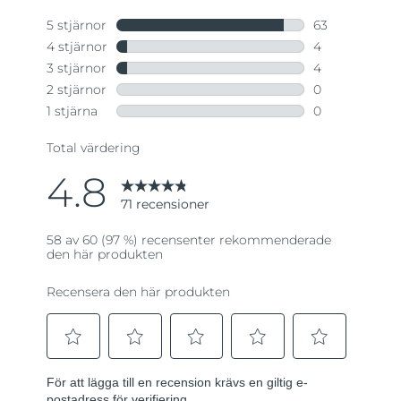
till
samma
sida.