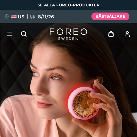
Hoppa
SE ALLA FOREO-PRODUKTER
till
huvudinnehåll
US
8/11/26
BÄSTSÄLJARE
NYHET
Logga in
Språk
BREAKING NEWS
Användarprofil
English
Deutsch
Español
Mina enheter
FAQ™ Pure Beauty-Tech Elixir
Français
Italiano
Português
Mina beställningar
Polski
Svenska
Русский
Türkçe
简体中文
繁體中文
Mina adresser
issa™ Teeth Whitening Set
Mina prenumerationer