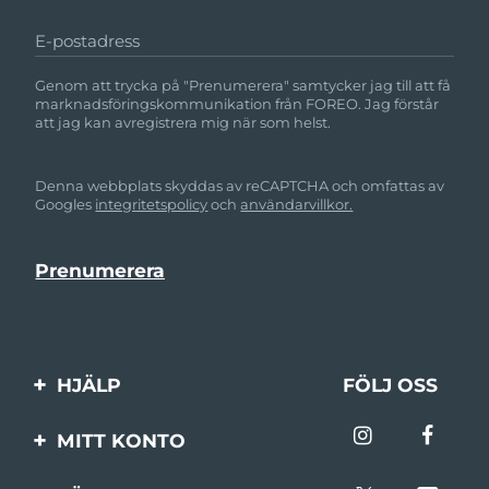
E-postadress
Genom att trycka på "Prenumerera" samtycker jag till att få
marknadsföringskommunikation från FOREO. Jag förstår
att jag kan avregistrera mig när som helst.
Denna webbplats skyddas av reCAPTCHA och omfattas av
Googles
integritetspolicy
och
användarvillkor.
HJÄLP
FÖLJ OSS
Kontakta oss
MITT KONTO
Beställningar & leverans
Produktregistrering