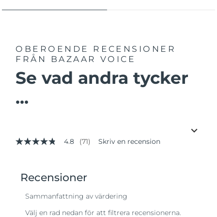
OBEROENDE RECENSIONER
FRÅN BAZAAR VOICE
Se vad andra tycker
...
4.8
(71)
Skriv en recension
4.8
av
5
stjärnor,
genomsnittligt
betyg.
Read
71
Reviews.
Länk