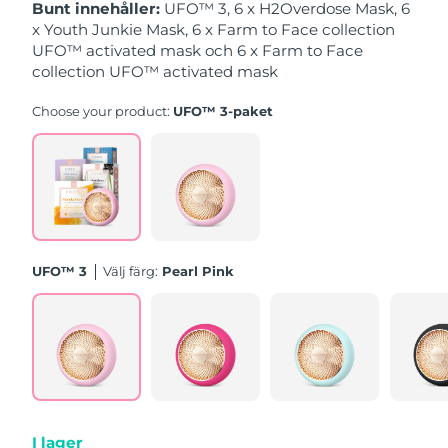
Singapore
Bunt innehåller:
UFO™ 3, 6 x H2Overdose Mask, 6
Förväntad leverans
12/08/2026
x Youth Junkie Mask, 6 x Farm to Face collection
UFO™ activated mask och 6 x Farm to Face
Slovakien
Förväntad leverans
10/08/2026
collection UFO™ activated mask
Slovenien
Förväntad leverans
10/08/2026
Choose your product:
UFO™ 3-paket
Sydafrika
Förväntad leverans
18/08/2026
Sydkorea
Förväntad leverans
12/08/2026
Spanien
Förväntad leverans
10/08/2026
UFO™ 3
Välj färg:
Pearl Pink
Sverige
Förväntad leverans
10/08/2026
Schweiz
Förväntad leverans
10/08/2026
Taiwan
Förväntad leverans
15/08/2026
Thailand
Förväntad leverans
14/08/2026
I lager