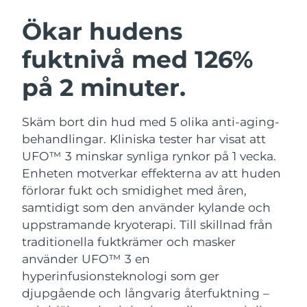
SVENSK SKÖNHETSRUTIN
Österrike
Förväntad leverans
10/08/2026
Ökar hudens
fuktnivå med 126%
Bahrain
Förväntad leverans
11/08/2026
på 2 minuter.
Ansiktsrengöring
Ansiktslyft
Belgien
Förväntad leverans
10/08/2026
LUNA™ 4-paket
BEAR™ 2-paket
Bermuda
Förväntad leverans
16/08/2026
Skäm bort din hud med 5 olika anti-aging-
Anti-aging massage
Microcurrent toning
behandlingar. Kliniska tester har visat att
Bosnien och
UFO™ 3 minskar synliga rynkor på 1 vecka.
Förväntad leverans
13/08/2026
Återfuktning
Munvård
Hercegovina
Enheten motverkar effekterna av att huden
LUNA™ 4 Plus
BEAR™ 2 go
UFO™ 3-paket
issa™ 4
förlorar fukt och smidighet med åren,
Massage, LED heating
Microcurrent toning on-the-go
Brunei
Förväntad leverans
15/08/2026
FAQ™ ANTI-AGING-BEHANDLING
samtidigt som den använder kylande och
Deep facial hydration
Hybrid silicone sonic toothbrush
uppstramande kryoterapi.
Till skillnad från
Bulgarien
Förväntad leverans
10/08/2026
NEW
traditionella fuktkrämer och masker
LUNA™ 4 Men
BEAR™ 2 eyes & lips
UFO™ 3 LED
issa™ 4 plus
använder UFO™ 3 en
Kanada
For men, anti-aging massage
Microcurrent line smoothing device
Förväntad leverans
14/08/2026
Near-infrared and red light therapy
hyperinfusionsteknologi som ger
Smart hybrid silicone sonic toothbrush
device
Anti-aging
LED-behandlingar
djupgående och långvarig återfuktning –
Chile
Förväntad leverans
14/08/2026