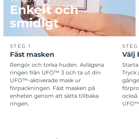
Enkelt och
smidigt
STEG 1
STEG
Fäst masken
Välj
Rengör och torka huden. Avlägsna
Start
ringen från UFO™ 3 och ta ut din
Tryck 
UFO™-aktiverade mask ur
gånger
förpackningen. Fäst masken på
förpr
enheten genom att sätta tillbaka
också 
ringen.
UFO™-