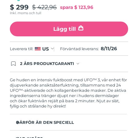
$ 299
$ 422,96
spara
$ 123,96
Turkiet
Förväntad leverans
11/08/2026
Inkl. moms och tull
Förenade
Förväntad leverans
11/08/2026
Lägg till
Arabemiraten
Storbritannien
Förväntad leverans
10/08/2026
8/11/26
US
Leverera till:
Förväntad leverans:
USA
Förväntad leverans
11/08/2026
2 ÅRS PRODUKTGARANTI
Produkten levereras med FOREOs heltäckande
Uzbekistan
Förväntad leverans
15/08/2026
garanti. Det betyder att vi byter ut produkten
utan extra kostnad om du får problem med den
Ge huden en intensiv fuktboost med UFO™ 3, vår enhet för
inom två år efter inköpsdatum.
djupverkande ansiktsåterfuktning, tillsammans med 24
Vietnam
Förväntad leverans
16/08/2026
UFO™-aktiverade och kollagenberikade masker. De aktiva
ingredienserna tränger djupt ner i hudens dermislager
och ökar fuktnivån rejält på bara 2 minuter. Njut av slät,
fyllig och strålande hy direkt!
DÄRFÖR ÄR DEN SPECIELL
Kliniskt bevisad effekt: Ökar hudens fuktnivå med 126%