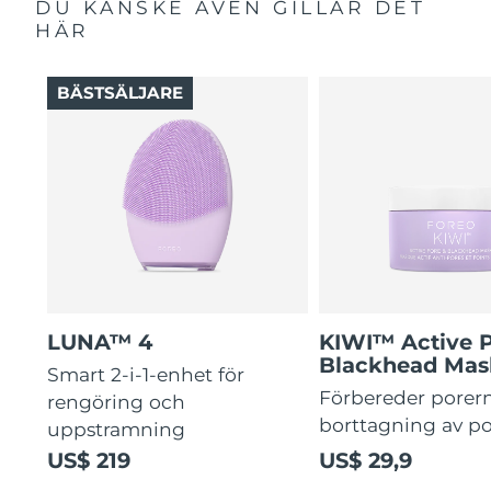
DU KANSKE ÄVEN GILLAR DET
HÄR
BÄSTSÄLJARE
LUNA™ 4
KIWI™ Active 
Blackhead Mas
Smart 2-i-1-enhet för
Förbereder porern
rengöring och
borttagning av p
uppstramning
US$ 219
US$ 29,9