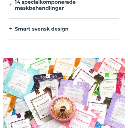
14 specialkomponerade
maskbehandlingar
Den perfekta kombinationen av teknologier
för ingredienserna i din mask.
Smart svensk design
100% vattentät och ultrahygienisk. Upp till
50 minuters användning per USB-
laddning.