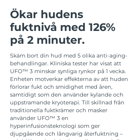
SVENSK SKÖNHETSRUTIN
Österrike
Förväntad leverans
9/8/26
Ökar hudens
fuktnivå med 126%
Bahrain
Förväntad leverans
10/8/26
på 2 minuter.
Ansiktsrengöring
Ansiktslyft
Belgien
Förväntad leverans
9/8/26
LUNA™ 4-paket
BEAR™ 2-paket
Bermuda
Förväntad leverans
15/8/26
Skäm bort din hud med 5 olika anti-aging-
Anti-aging massage
Microcurrent toning
behandlingar. Kliniska tester har visat att
Bosnien och
UFO™ 3 minskar synliga rynkor på 1 vecka.
Förväntad leverans
12/8/26
Återfuktning
Munvård
Hercegovina
Enheten motverkar effekterna av att huden
LUNA™ 4 Plus
BEAR™ 2 go
UFO™ 3-paket
issa™ 4
förlorar fukt och smidighet med åren,
Massage, LED heating
Microcurrent toning on-the-go
Brunei
Förväntad leverans
14/8/26
FAQ™ ANTI-AGING-BEHANDLING
samtidigt som den använder kylande och
Deep facial hydration
Hybrid silicone sonic toothbrush
uppstramande kryoterapi.
Till skillnad från
Bulgarien
Förväntad leverans
9/8/26
NEW
traditionella fuktkrämer och masker
LUNA™ 4 Men
BEAR™ 2 eyes & lips
UFO™ 3 LED
issa™ 4 plus
använder UFO™ 3 en
Kanada
For men, anti-aging massage
Microcurrent line smoothing device
Förväntad leverans
13/8/26
Near-infrared and red light therapy
hyperinfusionsteknologi som ger
Smart hybrid silicone sonic toothbrush
device
Anti-aging
LED-behandlingar
djupgående och långvarig återfuktning –
Chile
Förväntad leverans
13/8/26