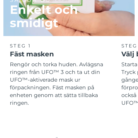
Enkelt och
smidigt
STEG 1
STEG
Fäst masken
Välj
Rengör och torka huden. Avlägsna
Start
ringen från UFO™ 3 och ta ut din
Tryck 
UFO™-aktiverade mask ur
gånger
förpackningen. Fäst masken på
förpr
enheten genom att sätta tillbaka
också 
ringen.
UFO™-