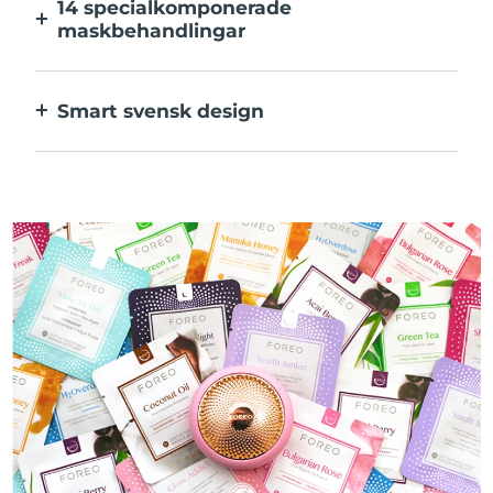
14 specialkomponerade
maskbehandlingar
Den perfekta kombinationen av teknologier
för ingredienserna i din mask.
Smart svensk design
100% vattentät och ultrahygienisk. Upp till
50 minuters användning per USB-
laddning.