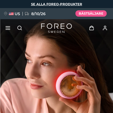
Hoppa
SE ALLA FOREO-PRODUKTER
till
huvudinnehåll
US
8/10/26
BÄSTSÄLJARE
NYHET
Logga in
Språk
BREAKING NEWS
Användarprofil
English
Deutsch
Español
Mina enheter
FAQ™ Pure Beauty-Tech Elixir
Français
Italiano
Português
Mina beställningar
Polski
Svenska
Русский
Türkçe
简体中文
繁體中文
Mina adresser
issa™ Teeth Whitening Set
Mina prenumerationer