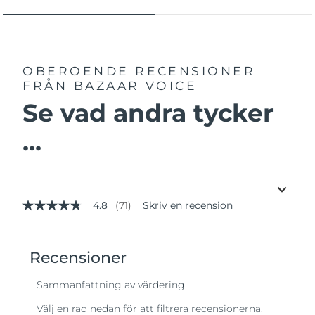
OBEROENDE RECENSIONER
FRÅN BAZAAR VOICE
Se vad andra tycker
...
4.8
(71)
Skriv en recension
4.8
av
5
stjärnor,
genomsnittligt
betyg.
Read
71
Reviews.
Länk