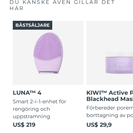
DU KANSKE ÄVEN GILLAR DET
HÄR
BÄSTSÄLJARE
LUNA™ 4
KIWI™ Active 
Blackhead Mas
Smart 2-i-1-enhet för
Förbereder porern
rengöring och
borttagning av p
uppstramning
US$ 219
US$ 29,9