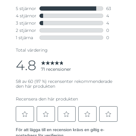
till
samma
sida.