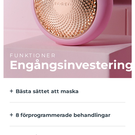
FUNKTIONER
Engångsinvestering
Bästa sättet att maska
Effektivare än en sheetmask. Och 10x
snabbare.
8 förprogrammerade behandlingar
Med ett enkelt knapptryck. Inställningarna
kan justeras i appen.