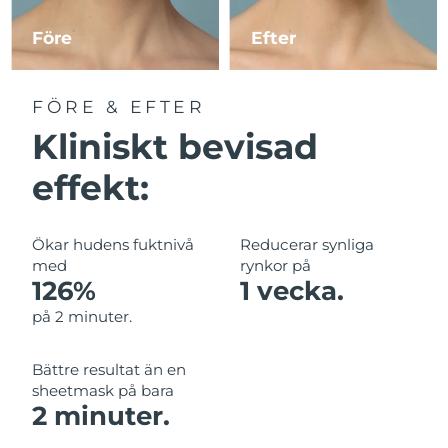
Före
Efter
Macao SAR
Förväntad leverans
11/8/26
Malaysia
Förväntad leverans
12/8/26
FÖRE & EFTER
Kliniskt bevisad
Malta
Förväntad leverans
9/8/26
effekt:
Mexiko
Förväntad leverans
13/8/26
Monaco
Förväntad leverans
10/8/26
Ökar hudens fuktnivå
Reducerar synliga
med
rynkor på
Nederländerna
Förväntad leverans
9/8/26
126%
1 vecka.
på 2 minuter.
Nya Zeeland
Förväntad leverans
9/8/26
Bättre resultat än en
Norge
Förväntad leverans
9/8/26
sheetmask på bara
2 minuter.
Oman
Förväntad leverans
12/8/26