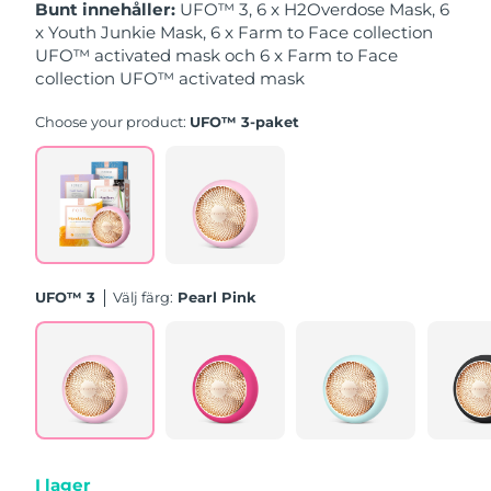
Bunt innehåller:
UFO™ 3, 6 x H2Overdose Mask, 6
x Youth Junkie Mask, 6 x Farm to Face collection
Slovakien
Förväntad leverans
9/8/26
UFO™ activated mask och 6 x Farm to Face
collection UFO™ activated mask
Slovenien
Förväntad leverans
9/8/26
Choose your product:
UFO™ 3-paket
Sydafrika
Förväntad leverans
17/8/26
Sydkorea
Förväntad leverans
11/8/26
Spanien
Förväntad leverans
9/8/26
UFO™ 3
Välj färg:
Pearl Pink
Sverige
Förväntad leverans
9/8/26
Schweiz
Förväntad leverans
9/8/26
Taiwan
Förväntad leverans
14/8/26
Thailand
Förväntad leverans
13/8/26
I lager