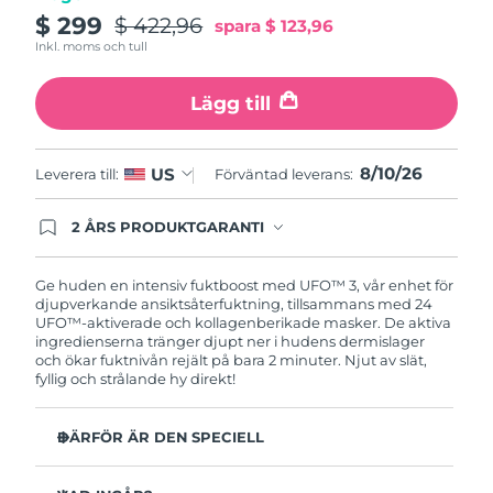
Turkiet
Förväntad leverans
10/8/26
$ 299
$ 422,96
spara
$ 123,96
Inkl. moms och tull
Förenade
Förväntad leverans
10/8/26
Arabemiraten
Lägg till
Storbritannien
Förväntad leverans
9/8/26
8/10/26
US
Leverera till:
Förväntad leverans:
USA
Förväntad leverans
10/8/26
2 ÅRS PRODUKTGARANTI
Uzbekistan
Produkten levereras med FOREOs heltäckande
Förväntad leverans
14/8/26
garanti. Det betyder att vi byter ut produkten
utan extra kostnad om du får problem med den
Ge huden en intensiv fuktboost med UFO™ 3, vår enhet för
Vietnam
Förväntad leverans
15/8/26
inom två år efter inköpsdatum.
djupverkande ansiktsåterfuktning, tillsammans med 24
UFO™-aktiverade och kollagenberikade masker. De aktiva
ingredienserna tränger djupt ner i hudens dermislager
och ökar fuktnivån rejält på bara 2 minuter. Njut av slät,
fyllig och strålande hy direkt!
DÄRFÖR ÄR DEN SPECIELL
Kliniskt bevisad effekt: Ökar hudens fuktnivå med 126%