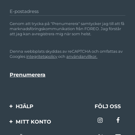
E-postadress
Genom att trycka på "Prenumerera" samtycker jag till att få
marknadsföringskommunikation från FOREO. Jag förstår
att jag kan avregistrera mig när som helst.
Denna webbplats skyddas av reCAPTCHA och omfattas av
Googles
integritetspolicy
och
användarvillkor.
HJÄLP
FÖLJ OSS
Kontakta oss
MITT KONTO
Beställningar & leverans
Produktregistrering