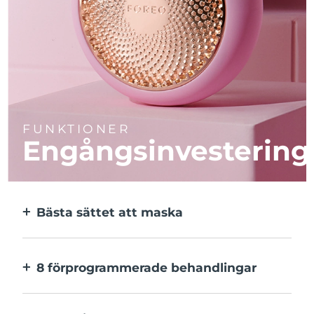
FUNKTIONER
Engångsinvestering
Bästa sättet att maska
Effektivare än en sheetmask. Och 10x
snabbare.
8 förprogrammerade behandlingar
Med ett enkelt knapptryck. Inställningarna
kan justeras i appen.