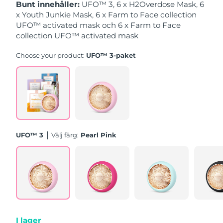
Bunt innehåller:
UFO™ 3, 6 x H2Overdose Mask, 6
x Youth Junkie Mask, 6 x Farm to Face collection
Slovakien
Förväntad leverans
8/12/26
UFO™ activated mask och 6 x Farm to Face
collection UFO™ activated mask
Slovenien
Förväntad leverans
8/12/26
Choose your product:
UFO™ 3-paket
Sydafrika
Förväntad leverans
8/20/26
Sydkorea
Förväntad leverans
8/14/26
Spanien
Förväntad leverans
8/12/26
UFO™ 3
Välj färg:
Pearl Pink
Sverige
Förväntad leverans
8/12/26
Schweiz
Förväntad leverans
8/12/26
Taiwan
Förväntad leverans
8/17/26
Thailand
Förväntad leverans
8/16/26
I lager