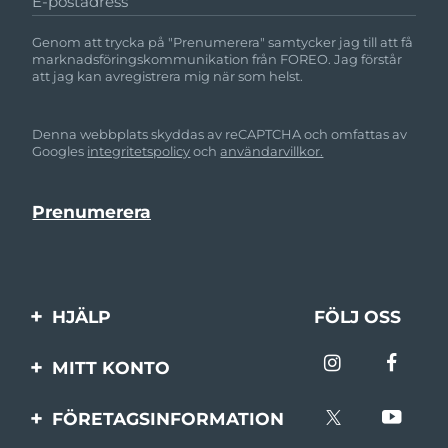
E-postadress
Genom att trycka på "Prenumerera" samtycker jag till att få
marknadsföringskommunikation från FOREO. Jag förstår
att jag kan avregistrera mig när som helst.
Denna webbplats skyddas av reCAPTCHA och omfattas av
Googles
integritetspolicy
och
användarvillkor.
HJÄLP
FÖLJ OSS
Kontakta oss
MITT KONTO
Beställningar & leverans
Produktregistrering
FÖRETAGSINFORMATION
Garantier & returer
Support