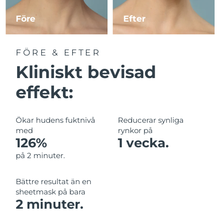
Före
Efter
Macao SAR
Förväntad leverans
8/14/26
Malaysia
Förväntad leverans
8/15/26
FÖRE & EFTER
Kliniskt bevisad
Malta
Förväntad leverans
8/12/26
effekt:
Mexiko
Förväntad leverans
8/16/26
Monaco
Förväntad leverans
8/13/26
Ökar hudens fuktnivå
Reducerar synliga
med
rynkor på
Nederländerna
Förväntad leverans
8/12/26
126%
1 vecka.
på 2 minuter.
Nya Zeeland
Förväntad leverans
8/12/26
Bättre resultat än en
Norge
Förväntad leverans
8/12/26
sheetmask på bara
2 minuter.
Oman
Förväntad leverans
8/15/26