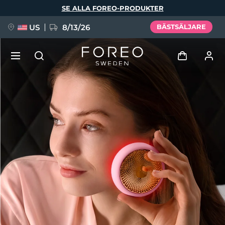
Hoppa
SE ALLA FOREO-PRODUKTER
till
huvudinnehåll
US
8/13/26
BÄSTSÄLJARE
NYHET
Logga in
Språk
BREAKING NEWS
Användarprofil
English
Deutsch
Español
Mina enheter
FAQ™ Pure Beauty-Tech Elixir
Français
Italiano
Português
Mina beställningar
Polski
Svenska
Русский
Türkçe
简体中文
繁體中文
Mina adresser
issa™ Teeth Whitening Set
Mina prenumerationer