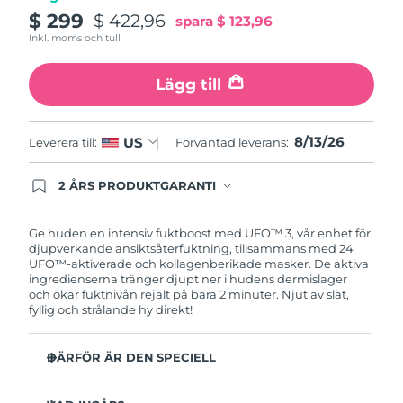
Turkiet
Förväntad leverans
8/13/26
$ 299
$ 422,96
spara
$ 123,96
Inkl. moms och tull
Förenade
Förväntad leverans
8/13/26
Arabemiraten
Lägg till
Storbritannien
Förväntad leverans
8/12/26
8/13/26
US
Leverera till:
Förväntad leverans:
USA
Förväntad leverans
8/13/26
2 ÅRS PRODUKTGARANTI
Uzbekistan
Produkten levereras med FOREOs heltäckande
Förväntad leverans
8/17/26
garanti. Det betyder att vi byter ut produkten
utan extra kostnad om du får problem med den
Ge huden en intensiv fuktboost med UFO™ 3, vår enhet för
Vietnam
Förväntad leverans
8/18/26
inom två år efter inköpsdatum.
djupverkande ansiktsåterfuktning, tillsammans med 24
UFO™-aktiverade och kollagenberikade masker. De aktiva
ingredienserna tränger djupt ner i hudens dermislager
och ökar fuktnivån rejält på bara 2 minuter. Njut av slät,
fyllig och strålande hy direkt!
DÄRFÖR ÄR DEN SPECIELL
Kliniskt bevisad effekt: Ökar hudens fuktnivå med 126%