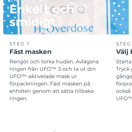
Enkelt och
smidigt
STEG 1
STEG
Fäst masken
Välj
Rengör och torka huden. Avlägsna
Start
ringen från UFO™ 3 och ta ut din
Tryck 
UFO™-aktiverade mask ur
gånger
förpackningen. Fäst masken på
förpr
enheten genom att sätta tillbaka
också 
ringen.
UFO™-