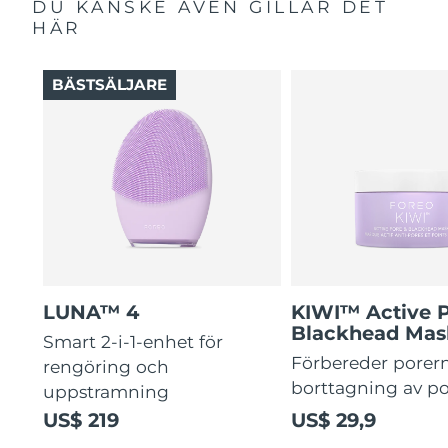
DU KANSKE ÄVEN GILLAR DET
HÄR
BÄSTSÄLJARE
LUNA™ 4
KIWI™ Active 
Blackhead Mas
Smart 2-i-1-enhet för
Förbereder porern
rengöring och
borttagning av p
uppstramning
US$ 219
US$ 29,9