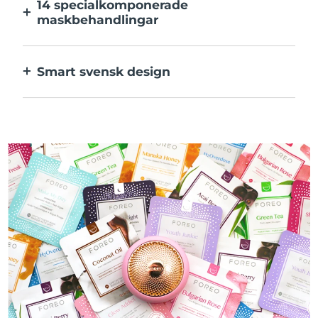
14 specialkomponerade
maskbehandlingar
Den perfekta kombinationen av teknologier
för ingredienserna i din mask.
Smart svensk design
100% vattentät och ultrahygienisk. Upp till
50 minuters användning per USB-
laddning.