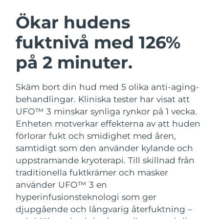
SVENSK SKÖNHETSRUTIN
Österrike
Förväntad leverans
8/12/26
Ökar hudens
fuktnivå med 126%
Bahrain
Förväntad leverans
8/13/26
på 2 minuter.
Ansiktsrengöring
Ansiktslyft
Belgien
Förväntad leverans
8/12/26
LUNA™ 4-paket
BEAR™ 2-paket
Bermuda
Förväntad leverans
8/18/26
Skäm bort din hud med 5 olika anti-aging-
Anti-aging massage
Microcurrent toning
behandlingar. Kliniska tester har visat att
Bosnien och
UFO™ 3 minskar synliga rynkor på 1 vecka.
Förväntad leverans
8/15/26
Återfuktning
Munvård
Hercegovina
Enheten motverkar effekterna av att huden
LUNA™ 4 Plus
BEAR™ 2 go
UFO™ 3-paket
issa™ 4
förlorar fukt och smidighet med åren,
Massage, LED heating
Microcurrent toning on-the-go
Brunei
Förväntad leverans
8/17/26
FAQ™ ANTI-AGING-BEHANDLING
samtidigt som den använder kylande och
Deep facial hydration
Hybrid silicone sonic toothbrush
uppstramande kryoterapi.
Till skillnad från
Bulgarien
Förväntad leverans
8/12/26
NEW
traditionella fuktkrämer och masker
LUNA™ 4 Men
BEAR™ 2 eyes & lips
UFO™ 3 LED
issa™ 4 plus
använder UFO™ 3 en
Kanada
For men, anti-aging massage
Microcurrent line smoothing device
Förväntad leverans
8/16/26
Near-infrared and red light therapy
hyperinfusionsteknologi som ger
Smart hybrid silicone sonic toothbrush
device
Anti-aging
LED-behandlingar
djupgående och långvarig återfuktning –
Chile
Förväntad leverans
8/16/26