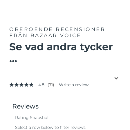
OBEROENDE RECENSIONER
FRÅN BAZAAR VOICE
Se vad andra tycker
...
4.8
(71)
Write a review
4.8
out
of
5
stars,
average
rating
value.
Read
71