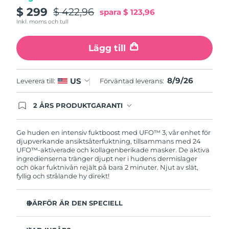
Turkiet
Förväntad leverans
9/8/26
$ 299
$ 422,96
spara
$ 123,96
Inkl. moms och tull
Förenade
Förväntad leverans
9/8/26
Arabemiraten
Lägg till
Storbritannien
Förväntad leverans
8/8/26
8/9/26
US
Leverera till:
Förväntad leverans:
USA
Förväntad leverans
9/8/26
2 ÅRS PRODUKTGARANTI
Uzbekistan
Produkten levereras med FOREOs heltäckande
Förväntad leverans
13/8/26
garanti. Det betyder att vi byter ut produkten
utan extra kostnad om du får problem med den
Ge huden en intensiv fuktboost med UFO™ 3, vår enhet för
Vietnam
Förväntad leverans
14/8/26
inom två år efter inköpsdatum.
djupverkande ansiktsåterfuktning, tillsammans med 24
UFO™-aktiverade och kollagenberikade masker. De aktiva
ingredienserna tränger djupt ner i hudens dermislager
och ökar fuktnivån rejält på bara 2 minuter. Njut av slät,
fyllig och strålande hy direkt!
DÄRFÖR ÄR DEN SPECIELL
Kliniskt bevisad effekt: Ökar hudens fuktnivå med 126%