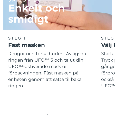
Enkelt och
smidigt
STEG 1
STEG
Fäst masken
Välj
Rengör och torka huden. Avlägsna
Start
ringen från UFO™ 3 och ta ut din
Tryck 
UFO™-aktiverade mask ur
gånger
förpackningen. Fäst masken på
förpr
enheten genom att sätta tillbaka
också 
ringen.
UFO™-