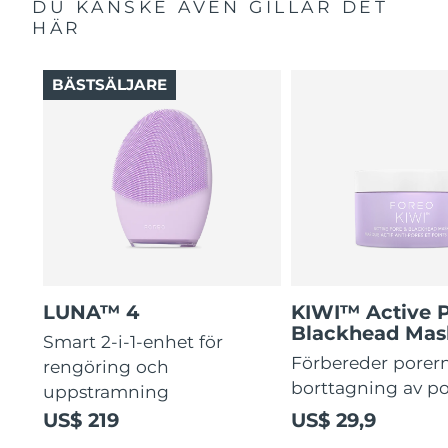
DU KANSKE ÄVEN GILLAR DET
HÄR
BÄSTSÄLJARE
LUNA™ 4
KIWI™ Active 
Blackhead Mas
Smart 2-i-1-enhet för
Förbereder porern
rengöring och
borttagning av p
uppstramning
US$ 219
US$ 29,9