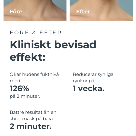
Före
Efter
Macao SAR
Förväntad leverans
10/8/26
Malaysia
Förväntad leverans
11/8/26
FÖRE & EFTER
Kliniskt bevisad
Malta
Förväntad leverans
8/8/26
effekt:
Mexiko
Förväntad leverans
12/8/26
Monaco
Förväntad leverans
9/8/26
Ökar hudens fuktnivå
Reducerar synliga
med
rynkor på
Nederländerna
Förväntad leverans
8/8/26
126%
1 vecka.
på 2 minuter.
Nya Zeeland
Förväntad leverans
8/8/26
Bättre resultat än en
Norge
Förväntad leverans
8/8/26
sheetmask på bara
2 minuter.
Oman
Förväntad leverans
11/8/26