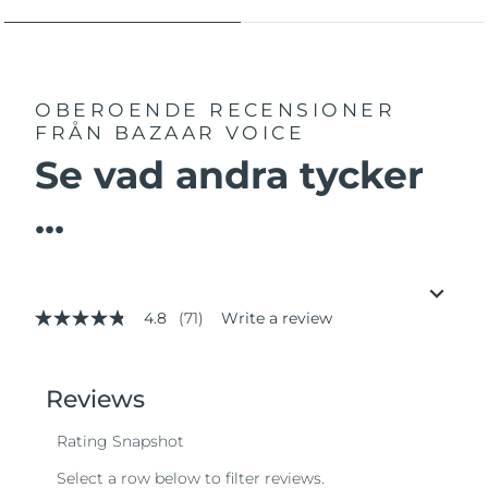
OBEROENDE RECENSIONER
FRÅN BAZAAR VOICE
Se vad andra tycker
...
4.8
(71)
Write a review
4.8
out
of
5
stars,
average
rating
value.
Read
71