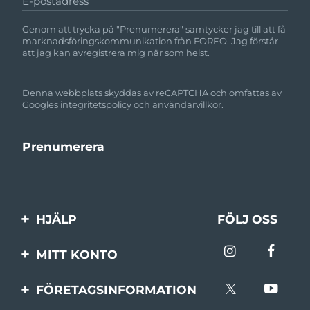
E-postadress
Genom att trycka på "Prenumerera" samtycker jag till att få
marknadsföringskommunikation från FOREO. Jag förstår
att jag kan avregistrera mig när som helst.
Denna webbplats skyddas av reCAPTCHA och omfattas av
Googles
integritetspolicy
och
användarvillkor.
HJÄLP
FÖLJ OSS
Kontakta oss
MITT KONTO
Beställningar & leverans
Produktregistrering
FÖRETAGSINFORMATION
Garantier & returer
Support