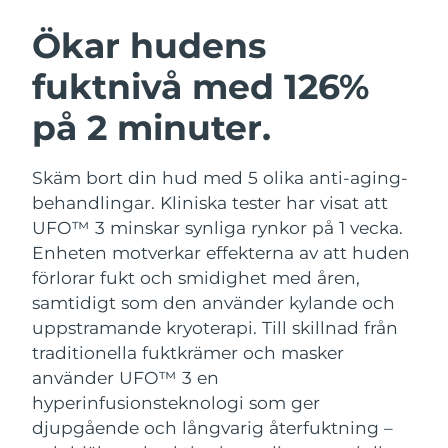
SVENSK SKÖNHETSRUTIN
Österrike
Förväntad leverans
8/8/26
Ökar hudens
fuktnivå med 126%
Bahrain
Förväntad leverans
9/8/26
på 2 minuter.
Ansiktsrengöring
Ansiktslyft
Belgien
Förväntad leverans
8/8/26
LUNA™ 4-paket
BEAR™ 2-paket
Bermuda
Förväntad leverans
14/8/26
Skäm bort din hud med 5 olika anti-aging-
Anti-aging massage
Microcurrent toning
behandlingar. Kliniska tester har visat att
Bosnien och
UFO™ 3 minskar synliga rynkor på 1 vecka.
Förväntad leverans
11/8/26
Återfuktning
Munvård
Hercegovina
Enheten motverkar effekterna av att huden
LUNA™ 4 Plus
BEAR™ 2 go
UFO™ 3-paket
issa™ 4
förlorar fukt och smidighet med åren,
Massage, LED heating
Microcurrent toning on-the-go
Brunei
Förväntad leverans
13/8/26
FAQ™ ANTI-AGING-BEHANDLING
samtidigt som den använder kylande och
Deep facial hydration
Hybrid silicone sonic toothbrush
uppstramande kryoterapi.
Till skillnad från
Bulgarien
Förväntad leverans
8/8/26
NEW
traditionella fuktkrämer och masker
LUNA™ 4 Men
BEAR™ 2 eyes & lips
UFO™ 3 LED
issa™ 4 plus
använder UFO™ 3 en
Kanada
For men, anti-aging massage
Microcurrent line smoothing device
Förväntad leverans
12/8/26
Near-infrared and red light therapy
hyperinfusionsteknologi som ger
Smart hybrid silicone sonic toothbrush
device
Anti-aging
LED-behandlingar
djupgående och långvarig återfuktning –
Chile
Förväntad leverans
12/8/26