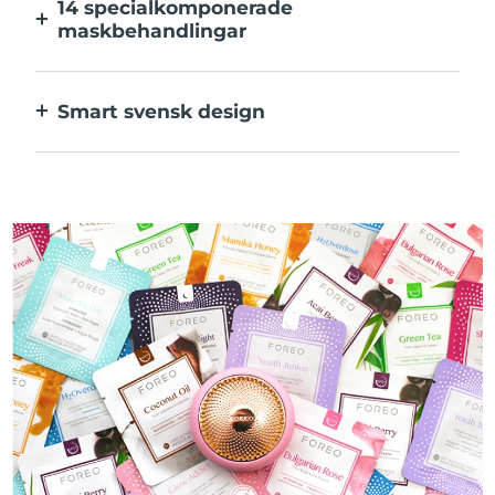
14 specialkomponerade
maskbehandlingar
Den perfekta kombinationen av teknologier
för ingredienserna i din mask.
Smart svensk design
100% vattentät och ultrahygienisk. Upp till
50 minuters användning per USB-
laddning.