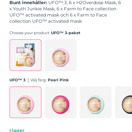
Bunt innehåller:
UFO™ 3, 6 x H2Overdose Mask, 6
x Youth Junkie Mask, 6 x Farm to Face collection
Slovakien
Förväntad leverans
8/8/26
UFO™ activated mask och 6 x Farm to Face
collection UFO™ activated mask
Slovenien
Förväntad leverans
8/8/26
Choose your product:
UFO™ 3-paket
Sydafrika
Förväntad leverans
16/8/26
Sydkorea
Förväntad leverans
10/8/26
Spanien
Förväntad leverans
8/8/26
UFO™ 3
Välj färg:
Pearl Pink
Sverige
Förväntad leverans
8/8/26
Schweiz
Förväntad leverans
8/8/26
Taiwan
Förväntad leverans
13/8/26
Thailand
Förväntad leverans
12/8/26
I lager