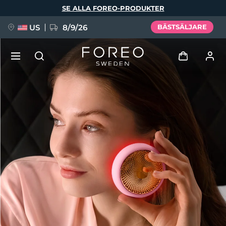
Hoppa
SE ALLA FOREO-PRODUKTER
till
huvudinnehåll
US
8/9/26
BÄSTSÄLJARE
NYHET
Logga in
Språk
BREAKING NEWS
Användarprofil
English
Deutsch
Español
Mina enheter
FAQ™ Pure Beauty-Tech Elixir
Français
Italiano
Português
Mina beställningar
Polski
Svenska
Русский
Türkçe
简体中文
繁體中文
Mina adresser
issa™ Teeth Whitening Set
Mina prenumerationer