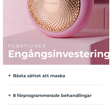
FUNKTIONER
Engångsinvestering
Bästa sättet att maska
Effektivare än en sheetmask. Och 10x
snabbare.
8 förprogrammerade behandlingar
Med ett enkelt knapptryck. Inställningarna
kan justeras i appen.