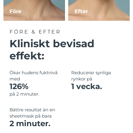
Före
Efter
Macao SAR
Förväntad leverans
8/12/26
Malaysia
Förväntad leverans
8/13/26
FÖRE & EFTER
Kliniskt bevisad
Malta
Förväntad leverans
8/10/26
effekt:
Mexiko
Förväntad leverans
8/14/26
Monaco
Förväntad leverans
8/11/26
Ökar hudens fuktnivå
Reducerar synliga
med
rynkor på
Nederländerna
Förväntad leverans
8/10/26
126%
1 vecka.
på 2 minuter.
Nya Zeeland
Förväntad leverans
8/10/26
Bättre resultat än en
Norge
Förväntad leverans
8/10/26
sheetmask på bara
2 minuter.
Oman
Förväntad leverans
8/13/26