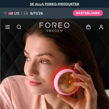
Hoppa
SE ALLA FOREO-PRODUKTER
till
huvudinnehåll
US
8/11/26
BÄSTSÄLJARE
NYHET
Logga in
Språk
BREAKING NEWS
Användarprofil
English
Deutsch
Español
Mina enheter
FAQ™ Pure Beauty-Tech Elixir
Français
Italiano
Português
Mina beställningar
Polski
Svenska
Русский
Türkçe
简体中文
繁體中文
Mina adresser
issa™ Teeth Whitening Set
Mina prenumerationer