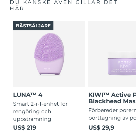
DU KANSKE ÄVEN GILLAR DET
HÄR
BÄSTSÄLJARE
LUNA™ 4
KIWI™ Active 
Blackhead Mas
Smart 2-i-1-enhet för
Förbereder porern
rengöring och
borttagning av p
uppstramning
US$ 219
US$ 29,9