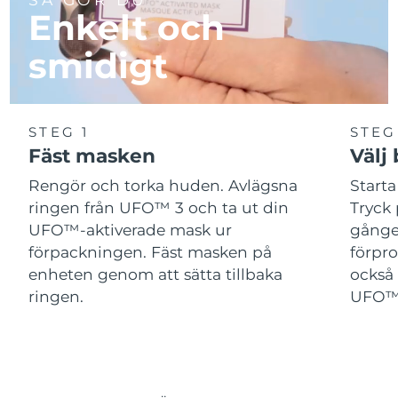
Enkelt och
smidigt
STEG 1
STEG
Fäst masken
Välj
Rengör och torka huden. Avlägsna
Start
ringen från UFO™ 3 och ta ut din
Tryck 
UFO™-aktiverade mask ur
gånger
förpackningen. Fäst masken på
förpr
enheten genom att sätta tillbaka
också 
ringen.
UFO™-