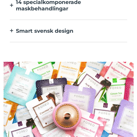
14 specialkomponerade
maskbehandlingar
Den perfekta kombinationen av teknologier
för ingredienserna i din mask.
Smart svensk design
100% vattentät och ultrahygienisk. Upp till
50 minuters användning per USB-
laddning.