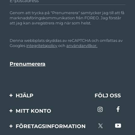
E-postadress
Genom att trycka på "Prenumerera" samtycker jag till att få
marknadsföringskommunikation från FOREO. Jag förstår
att jag kan avregistrera mig när som helst.
Denna webbplats skyddas av reCAPTCHA och omfattas av
Googles
integritetspolicy
och
användarvillkor.
HJÄLP
FÖLJ OSS
Kontakta oss
MITT KONTO
Beställningar & leverans
Produktregistrering
FÖRETAGSINFORMATION
Garantier & returer
Support