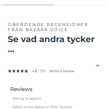
OBEROENDE RECENSIONER
FRÅN BAZAAR VOICE
Se vad andra tycker
...
4.8
(71)
Write a review
4.8
out
of
5
stars,
average
rating
value.
Read
71