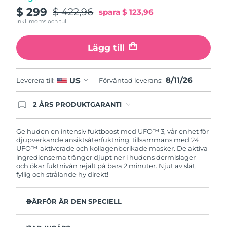
Turkiet
Förväntad leverans
8/11/26
$ 299
$ 422,96
spara
$ 123,96
Inkl. moms och tull
Förenade
Förväntad leverans
8/11/26
Arabemiraten
Lägg till
Storbritannien
Förväntad leverans
8/10/26
8/11/26
US
Leverera till:
Förväntad leverans:
USA
Förväntad leverans
8/11/26
2 ÅRS PRODUKTGARANTI
Uzbekistan
Produkten levereras med FOREOs heltäckande
Förväntad leverans
8/15/26
garanti. Det betyder att vi byter ut produkten
utan extra kostnad om du får problem med den
Ge huden en intensiv fuktboost med UFO™ 3, vår enhet för
Vietnam
Förväntad leverans
8/16/26
inom två år efter inköpsdatum.
djupverkande ansiktsåterfuktning, tillsammans med 24
UFO™-aktiverade och kollagenberikade masker. De aktiva
ingredienserna tränger djupt ner i hudens dermislager
och ökar fuktnivån rejält på bara 2 minuter. Njut av slät,
fyllig och strålande hy direkt!
DÄRFÖR ÄR DEN SPECIELL
Kliniskt bevisad effekt: Ökar hudens fuktnivå med 126%