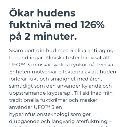
SVENSK SKÖNHETSRUTIN
Österrike
Förväntad leverans
8/10/26
Ökar hudens
fuktnivå med 126%
Bahrain
Förväntad leverans
8/11/26
på 2 minuter.
Ansiktsrengöring
Ansiktslyft
Belgien
Förväntad leverans
8/10/26
LUNA™ 4-paket
BEAR™ 2-paket
Bermuda
Förväntad leverans
8/16/26
Skäm bort din hud med 5 olika anti-aging-
Anti-aging massage
Microcurrent toning
behandlingar. Kliniska tester har visat att
Bosnien och
UFO™ 3 minskar synliga rynkor på 1 vecka.
Förväntad leverans
8/13/26
Återfuktning
Munvård
Hercegovina
Enheten motverkar effekterna av att huden
LUNA™ 4 Plus
BEAR™ 2 go
UFO™ 3-paket
issa™ 4
förlorar fukt och smidighet med åren,
Massage, LED heating
Microcurrent toning on-the-go
Brunei
Förväntad leverans
8/15/26
FAQ™ ANTI-AGING-BEHANDLING
samtidigt som den använder kylande och
Deep facial hydration
Hybrid silicone sonic toothbrush
uppstramande kryoterapi.
Till skillnad från
Bulgarien
Förväntad leverans
8/10/26
NEW
traditionella fuktkrämer och masker
LUNA™ 4 Men
BEAR™ 2 eyes & lips
UFO™ 3 LED
issa™ 4 plus
använder UFO™ 3 en
Kanada
For men, anti-aging massage
Microcurrent line smoothing device
Förväntad leverans
8/14/26
Near-infrared and red light therapy
hyperinfusionsteknologi som ger
Smart hybrid silicone sonic toothbrush
device
Anti-aging
LED-behandlingar
djupgående och långvarig återfuktning –
Chile
Förväntad leverans
8/14/26