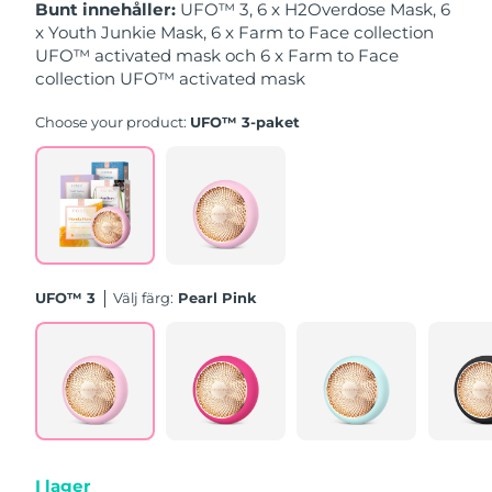
Bunt innehåller:
UFO™ 3, 6 x H2Overdose Mask, 6
x Youth Junkie Mask, 6 x Farm to Face collection
Slovakien
Förväntad leverans
8/10/26
UFO™ activated mask och 6 x Farm to Face
collection UFO™ activated mask
Slovenien
Förväntad leverans
8/10/26
Choose your product:
UFO™ 3-paket
Sydafrika
Förväntad leverans
8/18/26
Sydkorea
Förväntad leverans
8/12/26
Spanien
Förväntad leverans
8/10/26
UFO™ 3
Välj färg:
Pearl Pink
Sverige
Förväntad leverans
8/10/26
Schweiz
Förväntad leverans
8/10/26
Taiwan
Förväntad leverans
8/15/26
Thailand
Förväntad leverans
8/14/26
I lager