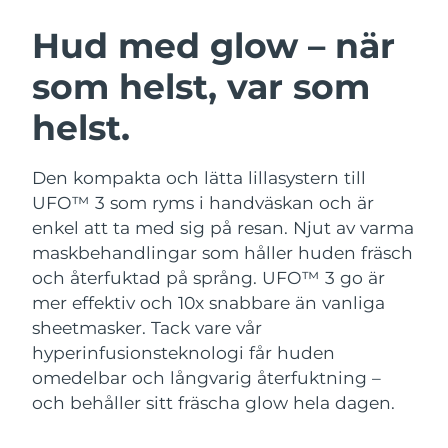
SVENSK SKÖNHETSRUTIN
Österrike
Förväntad leverans
8/8/26
Hud med glow – när
som helst, var som
Bahrain
Förväntad leverans
8/9/26
helst.
Ansiktsrengöring
Ansiktslyft
Belgien
Förväntad leverans
8/8/26
LUNA™ 4-paket
BEAR™ 2-paket
Bermuda
Förväntad leverans
8/14/26
Den kompakta och lätta lillasystern till
Anti-aging massage
Microcurrent toning
UFO™ 3 som ryms i handväskan och är
Bosnien och
enkel att ta med sig på resan. Njut av varma
Förväntad leverans
8/11/26
Återfuktning
Munvård
Hercegovina
maskbehandlingar som håller huden fräsch
LUNA™ 4 Plus
BEAR™ 2 go
UFO™ 3-paket
issa™ 4
och återfuktad på språng.
UFO™ 3 go är
Massage, LED heating
Microcurrent toning on-the-go
Brunei
Förväntad leverans
8/13/26
FAQ™ ANTI-AGING-BEHANDLING
mer effektiv och 10x snabbare än vanliga
Deep facial hydration
Hybrid silicone sonic toothbrush
sheetmasker. Tack vare vår
Bulgarien
Förväntad leverans
8/8/26
NEW
hyperinfusionsteknologi får huden
LUNA™ 4 Men
BEAR™ 2 eyes & lips
UFO™ 3 LED
issa™ 4 plus
omedelbar och långvarig återfuktning –
Kanada
For men, anti-aging massage
Microcurrent line smoothing device
Förväntad leverans
8/12/26
Near-infrared and red light therapy
och behåller sitt fräscha glow hela dagen.
Smart hybrid silicone sonic toothbrush
device
Anti-aging
LED-behandlingar
Chile
Förväntad leverans
8/12/26