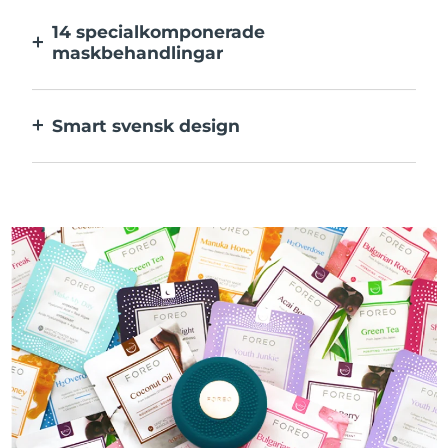
kan justeras i appen.
14 specialkomponerade
maskbehandlingar
Den perfekta kombinationen av teknologier
för ingredienserna i din mask.
Smart svensk design
100% vattentät och ultrahygienisk. Upp till
40 minuters användning per USB-
laddning.