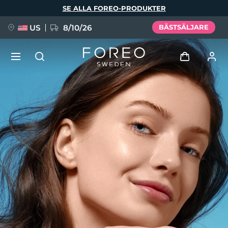
Hoppa
SE ALLA FOREO-PRODUKTER
till
huvudinnehåll
US
8/10/26
BÄSTSÄLJARE
NYHET
Logga in
Språk
BREAKING NEWS
Användarprofil
English
Deutsch
Español
Mina enheter
FAQ™ Pure Beauty-Tech Elixir
Français
Italiano
Português
Mina beställningar
Polski
Svenska
Русский
Türkçe
简体中文
繁體中文
Mina adresser
issa™ Teeth Whitening Set
Mina prenumerationer