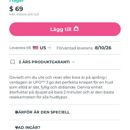
I lager
Turkiet
Förväntad leverans
8/9/26
$ 69
Inkl. moms och tull
Förenade
Förväntad leverans
8/9/26
Arabemiraten
Lägg till
Storbritannien
Förväntad leverans
8/8/26
8/10/26
US
Leverera till:
Förväntad leverans:
USA
Förväntad leverans
8/9/26
2 ÅRS PRODUKTGARANTI
Uzbekistan
Förväntad leverans
8/13/26
Produkten levereras med FOREOs heltäckande
garanti. Det betyder att vi byter ut produkten
utan extra kostnad om du får problem med den
Oavsett om du ute och reser eller bara är på språng i
Vietnam
Förväntad leverans
8/14/26
inom två år efter inköpsdatum.
vardagen är UFO™ 3 go det perfekta knepet för en hud
som alltid är slät, fyllig och strålande. Denna enhet
återfuktar på djupet på bara 2 minuter och är den bästa
resekamraten för alla hudtyper.
DÄRFÖR ÄR DEN SPECIELL
Kompakt och lätt design – enkel att ha med sig, för
strålande hy på språng.
VAD INGÅR?