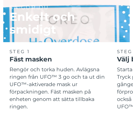
SÅ GÖR DU
Enkelt och
smidigt
STEG 1
STEG
Fäst masken
Välj
Rengör och torka huden. Avlägsna
Start
ringen från UFO™ 3 go och ta ut din
Tryck 
UFO™-aktiverade mask ur
gånger
förpackningen. Fäst masken på
förpr
enheten genom att sätta tillbaka
också 
ringen.
UFO™-