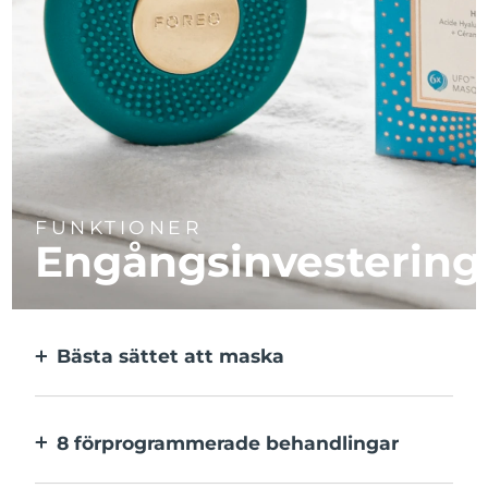
FUNKTIONER
Engångsinvestering
Bästa sättet att maska
Effektivare än en sheetmask. Och 10x
snabbare.
8 förprogrammerade behandlingar
Med ett enkelt knapptryck. Inställningarna