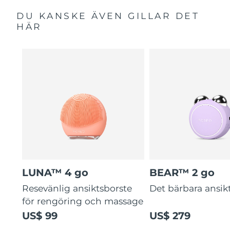
DU KANSKE ÄVEN GILLAR DET
HÄR
LUNA™ 4 go
BEAR™ 2 go
Resevänlig ansiktsborste
Det bärbara ansikt
för rengöring och massage
US$ 99
US$ 279