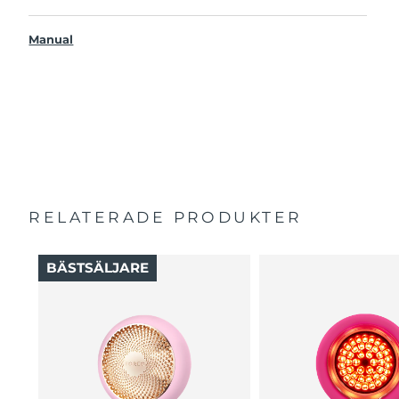
Mer effektiv och 10x snabbare än vanliga sheetmasker.
UFO™ 3 go
Ger omedelbar och långvarig återfuktning.
Manual
USB-laddkabel
Erbjuder både föryngrande maskbehandling, värme,
Bruksanvisning
LED-terapi och massage.
2 års garanti (Spanien, Portugal, Sverige: 3 års garanti)
Hjälper de aktiva ingredienserna att tränga djupare ner
i huden där de har störst verkan.
Måste användas med UFO™-aktiverade masker eller
FOREOs sheetmasker. Specialbehandlingar i appen.
RELATERADE PRODUKTER
BÄSTSÄLJARE