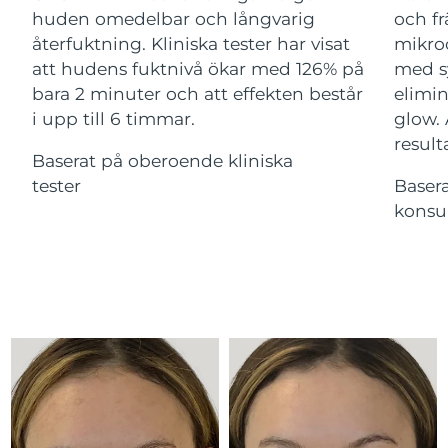
Advanced pore care essentials
For healthy hair
huden omedelbar och långvarig
och fr
18% PAP
Israel
Förväntad leverans
8/15/26
Kosmetika
Man
återfuktning. Kliniska tester har visat
mikroc
att hudens fuktnivå ökar med 126% på
med s
Italien
Förväntad leverans
8/11/26
bara 2 minuter och att effekten består
elimin
i upp till 6 timmar.
glow.
Japan
Förväntad leverans
8/14/26
result
Handla allt
Baserat på oberoende kliniska
Jersey
Förväntad leverans
8/16/26
tester
Baser
konsu
Kazakstan
Förväntad leverans
8/13/26
FOREO APP
Kuwait
Förväntad leverans
8/11/26
OM FOREO
Lettland
Förväntad leverans
8/11/26
Libanon
Förväntad leverans
8/12/26
Litauen
Förväntad leverans
8/11/26
Luxemburg
Förväntad leverans
8/11/26