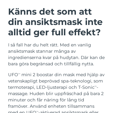
SVENSK SKÖNHETSRUTIN
Österrike
Förväntad leverans
8/11/26
Känns det som att
din ansiktsmask inte
Bahrain
Förväntad leverans
8/12/26
alltid ger full effekt?
Ansiktsrengöring
Ansiktslyft
Belgien
Förväntad leverans
8/11/26
LUNA™ 4-paket
BEAR™ 2-paket
Bermuda
Förväntad leverans
8/17/26
I så fall har du helt rätt. Med en vanlig
Anti-aging massage
Microcurrent toning
ansiktsmask stannar många av
Bosnien och
ingredienserna kvar på hudytan. Där kan de
Förväntad leverans
8/14/26
Återfuktning
Munvård
Hercegovina
bara göra begränsad och tillfällig nytta.
LUNA™ 4 Plus
BEAR™ 2 go
UFO™ 3-paket
issa™ 4
Massage, LED heating
Microcurrent toning on-the-go
Brunei
Förväntad leverans
8/16/26
UFO
mini 2 boostar din mask med hjälp av
TM
FAQ™ ANTI-AGING-BEHANDLING
Deep facial hydration
Hybrid silicone sonic toothbrush
vetenskapligt beprövad spa-teknologi, som
Bulgarien
Förväntad leverans
8/11/26
termoterapi, LED-ljusterapi och T-Sonic
-
NEW
TM
LUNA™ 4 Men
BEAR™ 2 eyes & lips
UFO™ 3 LED
massage. Huden blir uppfräschad på bara 2
issa™ 4 plus
Kanada
For men, anti-aging massage
Microcurrent line smoothing device
Förväntad leverans
8/15/26
minuter och får näring för lång tid
Near-infrared and red light therapy
Smart hybrid silicone sonic toothbrush
device
Anti-aging
LED-behandlingar
framöver. Använd enheten tillsammans
Chile
Förväntad leverans
8/15/26
med en UFO
-aktiverad ansiktsmask eller
TM