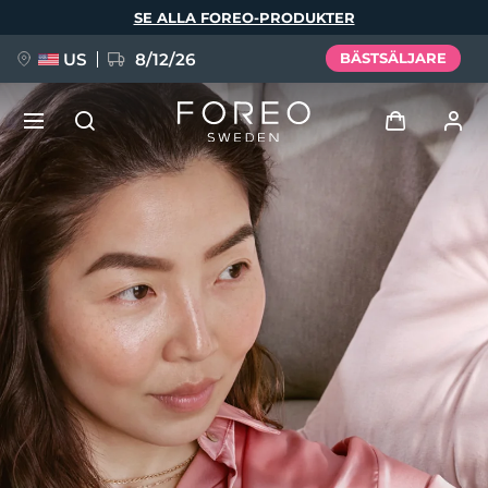
Hoppa
SE ALLA FOREO-PRODUKTER
till
huvudinnehåll
US
8/12/26
BÄSTSÄLJARE
NYHET
Logga in
Språk
BREAKING NEWS
Användarprofil
English
Deutsch
Español
Mina enheter
FAQ™ Pure Beauty-Tech Elixir
Français
Italiano
Português
Mina beställningar
Polski
Svenska
Русский
Türkçe
简体中文
繁體中文
Mina adresser
issa™ Teeth Whitening Set
Mina prenumerationer