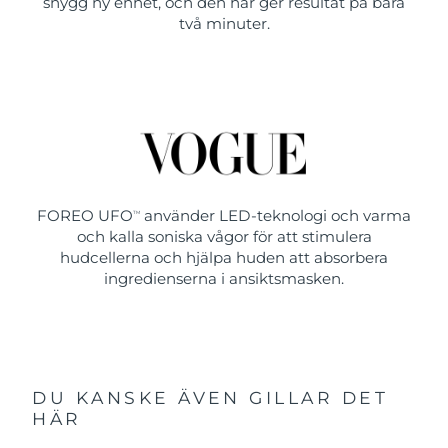
snygg ny enhet, och den här ger resultat på bara
två minuter.
FOREO UFO
använder LED-teknologi och varma
TM
och kalla soniska vågor för att stimulera
hudcellerna och hjälpa huden att absorbera
ingredienserna i ansiktsmasken.
DU KANSKE ÄVEN GILLAR DET
HÄR