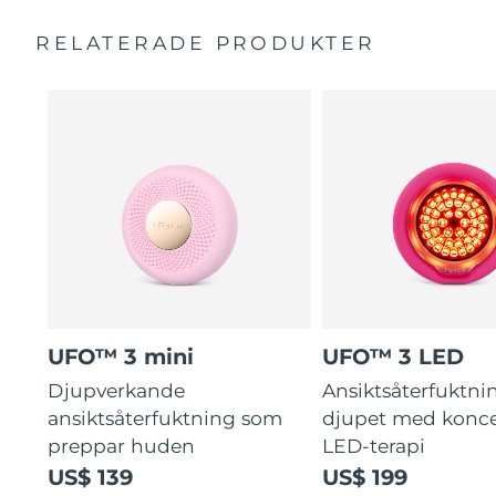
Fullspektrums-LED får huden att se friskare ut.
Bruksanvisning
RELATERADE PRODUKTER
Kliniska undersökningar visar att fuktnivån ökar med
2 års garanti (Spanien, Portugal, Sverige: 3 års garanti)
126% på bara 2 minuter.
UFO™ 3 mini
UFO™ 3 LED
Djupverkande
Ansiktsåterfuktni
ansiktsåterfuktning som
djupet med konce
preppar huden
LED-terapi
US$ 139
US$ 199