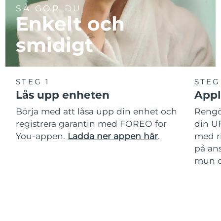
SÅ GÖR DU
Enkelt och
smidigt
STEG 1
STEG
Lås upp enheten
Appl
Börja med att låsa upp din enhet och
Rengör
registrera garantin med FOREO for
din U
You-appen.
Ladda ner appen här
.
med r
på ans
mun oc