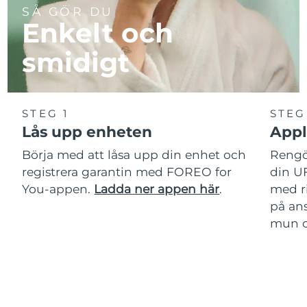
SÅ GÖR DU
Enkelt och
smidigt
STEG 1
STEG
Lås upp enheten
Appl
Börja med att låsa upp din enhet och
Rengör
registrera garantin med FOREO for
din U
You-appen.
Ladda ner appen här
.
med r
på ans
mun oc