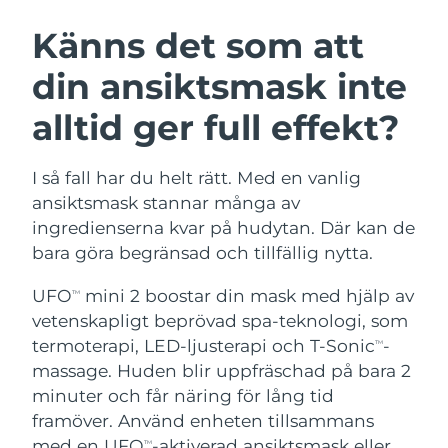
SVENSK SKÖNHETSRUTIN
Österrike
Förväntad leverans
10/08/2026
Känns det som att
din ansiktsmask inte
Bahrain
Förväntad leverans
11/08/2026
alltid ger full effekt?
Ansiktsrengöring
Ansiktslyft
Belgien
Förväntad leverans
10/08/2026
LUNA™ 4-paket
BEAR™ 2-paket
Bermuda
Förväntad leverans
16/08/2026
I så fall har du helt rätt. Med en vanlig
Anti-aging massage
Microcurrent toning
ansiktsmask stannar många av
Bosnien och
ingredienserna kvar på hudytan. Där kan de
Förväntad leverans
13/08/2026
Återfuktning
Munvård
Hercegovina
bara göra begränsad och tillfällig nytta.
LUNA™ 4 Plus
BEAR™ 2 go
UFO™ 3-paket
issa™ 4
Massage, LED heating
Microcurrent toning on-the-go
Brunei
Förväntad leverans
15/08/2026
UFO
mini 2 boostar din mask med hjälp av
TM
FAQ™ ANTI-AGING-BEHANDLING
Deep facial hydration
Hybrid silicone sonic toothbrush
vetenskapligt beprövad spa-teknologi, som
Bulgarien
Förväntad leverans
10/08/2026
termoterapi, LED-ljusterapi och T-Sonic
-
NEW
TM
LUNA™ 4 Men
BEAR™ 2 eyes & lips
UFO™ 3 LED
massage. Huden blir uppfräschad på bara 2
issa™ 4 plus
Kanada
For men, anti-aging massage
Microcurrent line smoothing device
Förväntad leverans
14/08/2026
minuter och får näring för lång tid
Near-infrared and red light therapy
Smart hybrid silicone sonic toothbrush
device
Anti-aging
LED-behandlingar
framöver. Använd enheten tillsammans
Chile
Förväntad leverans
14/08/2026
med en UFO
-aktiverad ansiktsmask eller
TM