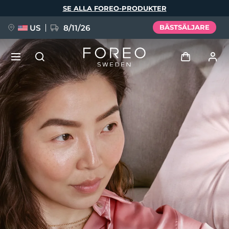
Hoppa
SE ALLA FOREO-PRODUKTER
till
huvudinnehåll
US
8/11/26
BÄSTSÄLJARE
NYHET
Logga in
Språk
BREAKING NEWS
Användarprofil
English
Deutsch
Español
Mina enheter
FAQ™ Pure Beauty-Tech Elixir
Français
Italiano
Português
Mina beställningar
Polski
Svenska
Русский
Türkçe
简体中文
繁體中文
Mina adresser
issa™ Teeth Whitening Set
Mina prenumerationer