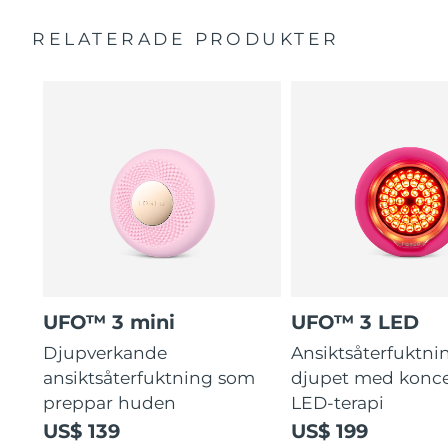
Fullspektrums-LED får huden att se friskare ut.
Bruksanvisning
RELATERADE PRODUKTER
Kliniska undersökningar visar att fuktnivån ökar med
2 års garanti (Spanien, Portugal, Sverige: 3 års garanti)
126% på bara 2 minuter.
UFO™ 3 mini
UFO™ 3 LED
Djupverkande
Ansiktsåterfuktni
ansiktsåterfuktning som
djupet med konce
preppar huden
LED-terapi
US$ 139
US$ 199