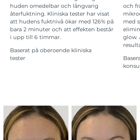
Advanced pore care essentials
For healthy hair
huden omedelbar och långvarig
och fr
18% PAP
Kosmetika
Man
Israel
Förväntad leverans
14/08/2026
återfuktning. Kliniska tester har visat
mikroc
att hudens fuktnivå ökar med 126% på
med s
Italien
Förväntad leverans
10/08/2026
bara 2 minuter och att effekten består
elimin
i upp till 6 timmar.
glow.
Japan
Förväntad leverans
13/08/2026
result
Handla allt
Baserat på oberoende kliniska
Jersey
Förväntad leverans
15/08/2026
tester
Baser
konsu
Kazakstan
Förväntad leverans
12/08/2026
FOREO APP
Kuwait
Förväntad leverans
10/08/2026
OM FOREO
Lettland
Förväntad leverans
10/08/2026
Libanon
Förväntad leverans
11/08/2026
Litauen
Förväntad leverans
10/08/2026