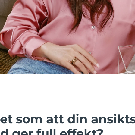
et som att din ansik
id ger full effekt?