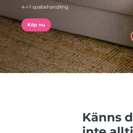
4-i-1 spabehandling
issa™ Teeth Whitening Set
Köp nu
FAQ™ Dual LED Panel
POPULÄR
Specialerbjudanden
Bästsäljare
Känns d
inte allt