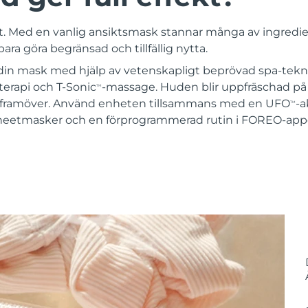
 rätt. Med en vanlig ansiktsmask stannar många av ingredi
ra göra begränsad och tillfällig nytta.
din mask med hjälp av vetenskapligt beprövad spa-tekn
terapi och T-Sonic
-massage. Huden blir uppfräschad på
TM
tid framöver. Använd enheten tillsammans med en UFO
-a
TM
sheetmasker och en förprogrammerad rutin i FOREO-app