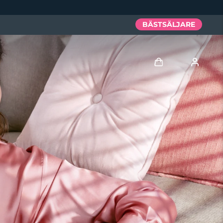
BÄSTSÄLJARE
Logga in
Användarprofil
Mina enheter
Mina beställningar
Mina adresser
Mina prenumerationer