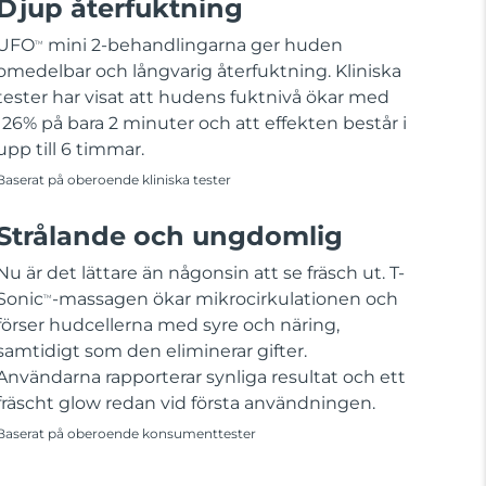
Djup återfuktning
UFO
mini 2-behandlingarna ger huden
TM
omedelbar och långvarig återfuktning. Kliniska
tester har visat att hudens fuktnivå ökar med
126% på bara 2 minuter och att effekten består i
upp till 6 timmar.
Baserat på oberoende kliniska tester
Strålande och ungdomlig
Nu är det lättare än någonsin att se fräsch ut. T-
Sonic
-massagen ökar mikrocirkulationen och
TM
förser hudcellerna med syre och näring,
samtidigt som den eliminerar gifter.
Användarna rapporterar synliga resultat och ett
fräscht glow redan vid första användningen.
Baserat på oberoende konsumenttester