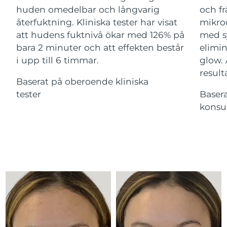
Advanced pore care essentials
For healthy hair
huden omedelbar och långvarig
och fr
18% PAP
Kosmetika
Man
Israel
Förväntad leverans
15/08/2026
återfuktning. Kliniska tester har visat
mikroc
att hudens fuktnivå ökar med 126% på
med s
Italien
Förväntad leverans
11/08/2026
bara 2 minuter och att effekten består
elimin
i upp till 6 timmar.
glow.
Japan
Förväntad leverans
14/08/2026
result
Handla allt
Baserat på oberoende kliniska
Jersey
Förväntad leverans
16/08/2026
tester
Baser
konsu
Kazakstan
Förväntad leverans
13/08/2026
FOREO APP
Kuwait
Förväntad leverans
11/08/2026
OM FOREO
Lettland
Förväntad leverans
11/08/2026
Libanon
Förväntad leverans
12/08/2026
Litauen
Förväntad leverans
11/08/2026