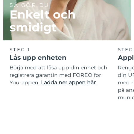
SÅ GÖR DU
Enkelt och
smidigt
STEG 1
STEG
Lås upp enheten
Appl
Börja med att låsa upp din enhet och
Rengör
registrera garantin med FOREO for
din U
You-appen.
Ladda ner appen här
.
med r
på ans
mun oc