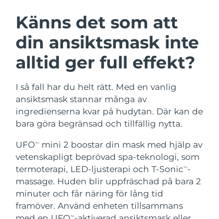
SVENSK SKÖNHETSRUTIN
Österrike
Förväntad leverans
11/08/2026
Känns det som att
din ansiktsmask inte
Bahrain
Förväntad leverans
12/08/2026
alltid ger full effekt?
Ansiktsrengöring
Ansiktslyft
Belgien
Förväntad leverans
11/08/2026
LUNA™ 4-paket
BEAR™ 2-paket
Bermuda
Förväntad leverans
17/08/2026
I så fall har du helt rätt. Med en vanlig
Anti-aging massage
Microcurrent toning
ansiktsmask stannar många av
Bosnien och
ingredienserna kvar på hudytan. Där kan de
Förväntad leverans
14/08/2026
Återfuktning
Munvård
Hercegovina
bara göra begränsad och tillfällig nytta.
LUNA™ 4 Plus
BEAR™ 2 go
UFO™ 3-paket
issa™ 4
Massage, LED heating
Microcurrent toning on-the-go
Brunei
Förväntad leverans
16/08/2026
UFO
mini 2 boostar din mask med hjälp av
TM
FAQ™ ANTI-AGING-BEHANDLING
Deep facial hydration
Hybrid silicone sonic toothbrush
vetenskapligt beprövad spa-teknologi, som
Bulgarien
Förväntad leverans
11/08/2026
termoterapi, LED-ljusterapi och T-Sonic
-
NEW
TM
LUNA™ 4 Men
BEAR™ 2 eyes & lips
UFO™ 3 LED
massage. Huden blir uppfräschad på bara 2
issa™ 4 plus
Kanada
For men, anti-aging massage
Microcurrent line smoothing device
Förväntad leverans
15/08/2026
minuter och får näring för lång tid
Near-infrared and red light therapy
Smart hybrid silicone sonic toothbrush
device
Anti-aging
LED-behandlingar
framöver. Använd enheten tillsammans
Chile
Förväntad leverans
15/08/2026
med en UFO
-aktiverad ansiktsmask eller
TM