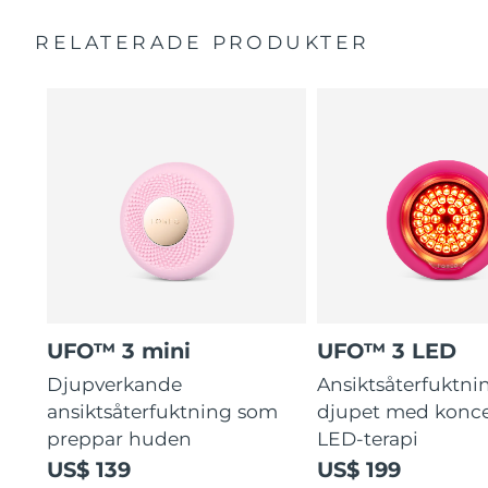
Fullspektrums-LED får huden att se friskare ut.
Bruksanvisning
RELATERADE PRODUKTER
Kliniska undersökningar visar att fuktnivån ökar med
2 års garanti (Spanien, Portugal, Sverige: 3 års garanti)
126% på bara 2 minuter.
UFO™ 3 mini
UFO™ 3 LED
Djupverkande
Ansiktsåterfuktni
ansiktsåterfuktning som
djupet med konce
preppar huden
LED-terapi
US$ 139
US$ 199