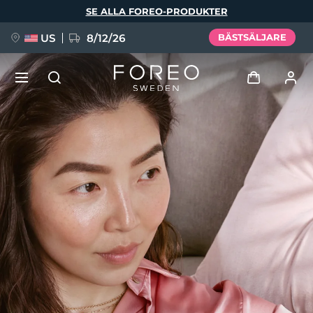
Hoppa
SE ALLA FOREO-PRODUKTER
till
huvudinnehåll
US
8/12/26
BÄSTSÄLJARE
NYHET
Logga in
Språk
BREAKING NEWS
Användarprofil
English
Deutsch
Español
Mina enheter
FAQ™ Pure Beauty-Tech Elixir
Français
Italiano
Português
Mina beställningar
Polski
Svenska
Русский
Türkçe
简体中文
繁體中文
Mina adresser
issa™ Teeth Whitening Set
Mina prenumerationer