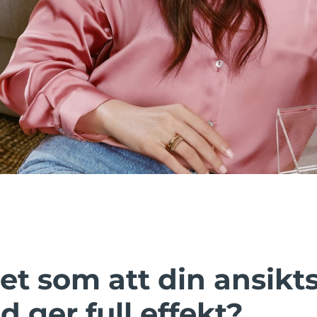
et som att din ansik
id ger full effekt?