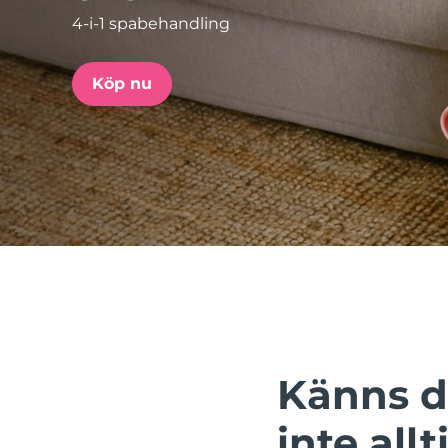
4-i-1 spabehandling
issa™ Teeth Whitening Set
Köp nu
FAQ™ Dual LED Panel
POPULÄR
Specialerbjudanden
Bästsäljare
Känns d
inte allt