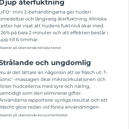
Djup återfuktning
UFO
mini 2-behandlingarna ger huden
TM
omedelbar och långvarig återfuktning. Kliniska
tester har visat att hudens fuktnivå ökar med
126% på bara 2 minuter och att effekten består i
upp till 6 timmar.
Baserat på oberoende kliniska tester
Strålande och ungdomlig
Nu är det lättare än någonsin att se fräsch ut. T-
Sonic
-massagen ökar mikrocirkulationen och
TM
förser hudcellerna med syre och näring,
samtidigt som den eliminerar gifter.
Användarna rapporterar synliga resultat och ett
fräscht glow redan vid första användningen.
Baserat på oberoende konsumenttester