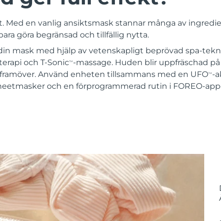
 rätt. Med en vanlig ansiktsmask stannar många av ingredi
ra göra begränsad och tillfällig nytta.
din mask med hjälp av vetenskapligt beprövad spa-tekn
terapi och T-Sonic
-massage. Huden blir uppfräschad på
TM
tid framöver. Använd enheten tillsammans med en UFO
-a
TM
sheetmasker och en förprogrammerad rutin i FOREO-app