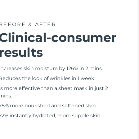
BEFORE & AFTER
Clinical-consumer
results
Increases skin moisture by 126% in 2 mins.
Reduces the look of wrinkles in 1 week.
Is more effective than a sheet mask in just 2
mins.
78% more nourished and softened skin.
72% instantly hydrated, more supple skin.