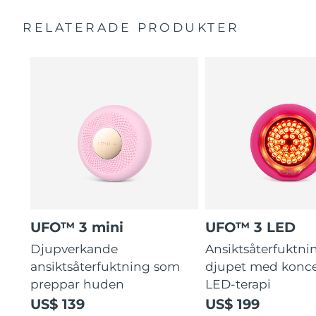
Fullspektrums-LED får huden att se friskare ut.
Bruksanvisning
RELATERADE PRODUKTER
Kliniska undersökningar visar att fuktnivån ökar med
2 års garanti (Spanien, Portugal, Sverige: 3 års garanti)
126% på bara 2 minuter.
UFO™ 3 mini
UFO™ 3 LED
Djupverkande
Ansiktsåterfuktni
ansiktsåterfuktning som
djupet med konce
preppar huden
LED-terapi
US$ 139
US$ 199