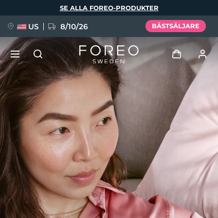
Hoppa
SE ALLA FOREO-PRODUKTER
till
huvudinnehåll
US
8/10/26
BÄSTSÄLJARE
NYHET
Logga in
Språk
BREAKING NEWS
Användarprofil
English
Deutsch
Español
Mina enheter
FAQ™ Pure Beauty-Tech Elixir
Français
Italiano
Português
Mina beställningar
Polski
Svenska
Русский
Türkçe
简体中文
繁體中文
Mina adresser
issa™ Teeth Whitening Set
Mina prenumerationer