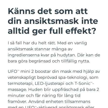
SVENSK SKÖNHETSRUTIN
Österrike
Förväntad leverans
8/9/26
Känns det som att
din ansiktsmask inte
Bahrain
Förväntad leverans
8/10/26
alltid ger full effekt?
Ansiktsrengöring
Ansiktslyft
Belgien
Förväntad leverans
8/9/26
LUNA™ 4-paket
BEAR™ 2-paket
Bermuda
Förväntad leverans
8/15/26
I så fall har du helt rätt. Med en vanlig
Anti-aging massage
Microcurrent toning
ansiktsmask stannar många av
Bosnien och
ingredienserna kvar på hudytan. Där kan de
Förväntad leverans
8/12/26
Återfuktning
Munvård
Hercegovina
bara göra begränsad och tillfällig nytta.
LUNA™ 4 Plus
BEAR™ 2 go
UFO™ 3-paket
issa™ 4
Massage, LED heating
Microcurrent toning on-the-go
Brunei
Förväntad leverans
8/14/26
UFO
mini 2 boostar din mask med hjälp av
TM
FAQ™ ANTI-AGING-BEHANDLING
Deep facial hydration
Hybrid silicone sonic toothbrush
vetenskapligt beprövad spa-teknologi, som
Bulgarien
Förväntad leverans
8/9/26
termoterapi, LED-ljusterapi och T-Sonic
-
NEW
TM
LUNA™ 4 Men
BEAR™ 2 eyes & lips
UFO™ 3 LED
massage. Huden blir uppfräschad på bara 2
issa™ 4 plus
Kanada
For men, anti-aging massage
Microcurrent line smoothing device
Förväntad leverans
8/13/26
minuter och får näring för lång tid
Near-infrared and red light therapy
Smart hybrid silicone sonic toothbrush
device
Anti-aging
LED-behandlingar
framöver. Använd enheten tillsammans
Chile
Förväntad leverans
8/13/26
med en UFO
-aktiverad ansiktsmask eller
TM