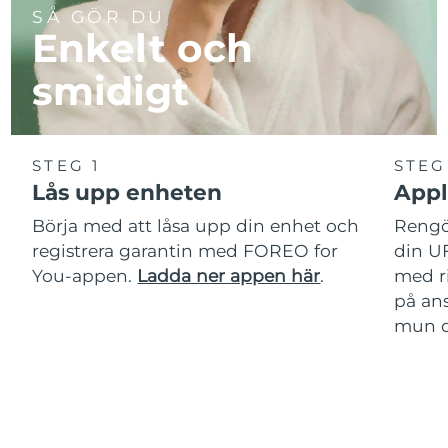
SÅ GÖR DU
Enkelt och
smidigt
STEG 1
STEG
Lås upp enheten
Appl
Börja med att låsa upp din enhet och
Rengör
registrera garantin med FOREO for
din U
You-appen.
Ladda ner appen här
.
med r
på ans
mun oc