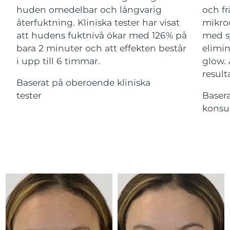
Advanced pore care essentials
For healthy hair
huden omedelbar och långvarig
och fr
18% PAP
Israel
Förväntad leverans
8/13/26
Kosmetika
Man
återfuktning. Kliniska tester har visat
mikroc
att hudens fuktnivå ökar med 126% på
med s
Italien
Förväntad leverans
8/9/26
bara 2 minuter och att effekten består
elimin
i upp till 6 timmar.
glow.
Japan
Förväntad leverans
8/12/26
result
Handla allt
Baserat på oberoende kliniska
Jersey
Förväntad leverans
8/14/26
tester
Baser
konsu
Kazakstan
Förväntad leverans
8/11/26
FOREO APP
Kuwait
Förväntad leverans
8/9/26
OM FOREO
Lettland
Förväntad leverans
8/9/26
Libanon
Förväntad leverans
8/10/26
Litauen
Förväntad leverans
8/9/26
Luxemburg
Förväntad leverans
8/9/26