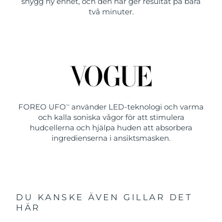
snygg ny enhet, och den här ger resultat på bara
två minuter.
FOREO UFO
använder LED-teknologi och varma
TM
och kalla soniska vågor för att stimulera
hudcellerna och hjälpa huden att absorbera
ingredienserna i ansiktsmasken.
DU KANSKE ÄVEN GILLAR DET
HÄR