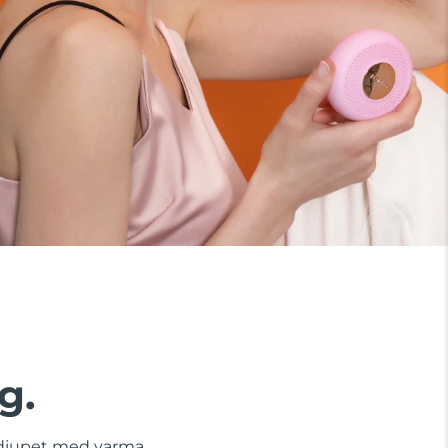
g.
å djupet med varma