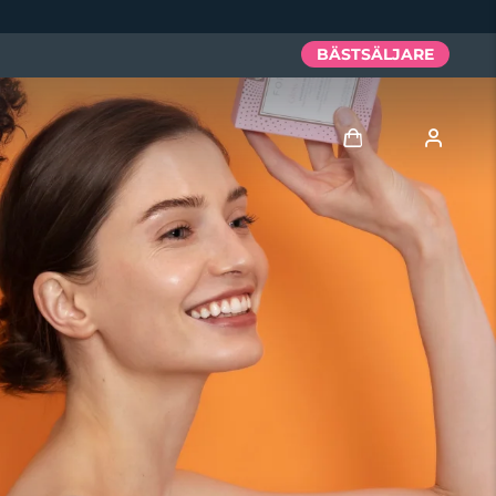
BÄSTSÄLJARE
Logga in
Användarprofil
Mina enheter
Mina beställningar
Mina adresser
Mina prenumerationer