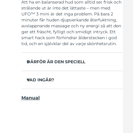
Att ha en balanserad hud som alltid ser frisk och
strålande ut är inte det lättaste – men med
UFO™ 3 mini är det inga problem. På bara 2
minuter får huden djupverkande återfuktning,
avslappnande massage och ny energi så att den
ger ett fräscht, fylligt och smidigt intryck. Ett
smart hack som förhindrar ålderstecken i god
tid, och en självklar del av varje skönhetsrutin.
DÄRFÖR ÄR DEN SPECIELL
Mer effektiv och 10x snabbare än vanliga
sheetmasker.
VAD INGÅR?
Ger omedelbar och långvarig återfuktning.
UFO™ 3 mini
Erbjuder både föryngrande maskbehandling,
Manual
USB-laddkabel
värme, LED-terapi och massage.
Snabbstartsguide
Hjälper de aktiva ingredienserna att tränga
djupare ner i huden där de har störst verkan.
Bruksanvisning
Måste användas med UFO™-aktiverade
2 års garanti (Spanien, Portugal, Sverige: 3 års
masker eller FOREOs sheetmasker.
garanti)