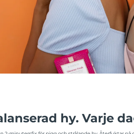
lanserad hy. Varje da
n 2-minutersfix för pigg och strålande hy. Återfuktar p