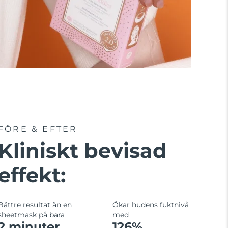
FÖRE & EFTER
Kliniskt bevisad
effekt:
Bättre resultat än en
Ökar hudens fuktnivå
sheetmask på bara
med
2 minuter.
126%