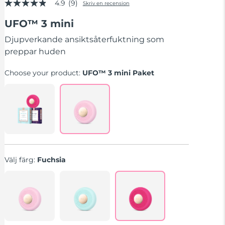
4.9
(9)
Skriv en recension
4.9
av
UFO™ 3 mini
5
stjärnor,
genomsnittligt
Djupverkande ansiktsåterfuktning som
betyg.
preppar huden
Read
9
Reviews.
Choose your product:
UFO™ 3 mini Paket
Länk
till
samma
sida.
Välj färg:
Fuchsia