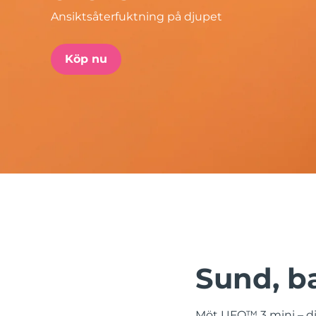
Ansiktsåterfuktning på djupet
issa™ Teeth Whitening Set
Köp nu
FAQ™ Dual LED Panel
POPULÄR
Specialerbjudanden
Bästsäljare
Sund, ba
Möt UFO™ 3 mini – di