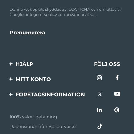
Denna webbplats skyddas av reCAPTCHA och omfattas av
Googles
integritetspolicy
och
användarvillkor.
HJÄLP
FÖLJ OSS
Kontakta oss
MITT KONTO
Beställningar & leverans
Produktregistrering
FÖRETAGSINFORMATION
Garantier & returer
Support
Om FOREO
Vanliga frågor
100% säker betalning
Affiliateprogram
Batteriinformation
Recensioner från Bazaarvoice
Affiliate-nyheter