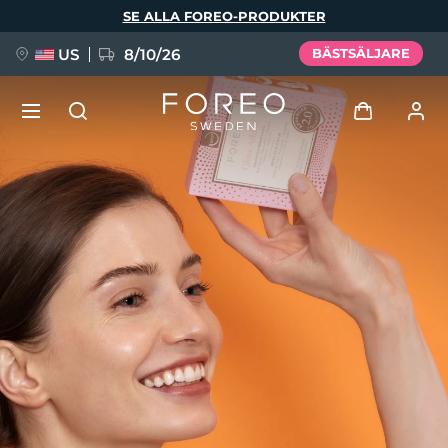
Hoppa
SE ALLA FOREO-PRODUKTER
till
huvudinnehåll
US
8/10/26
BÄSTSÄLJARE
NYHET
Logga in
Språk
BREAKING NEWS
Användarprofil
English
Deutsch
Español
Mina enheter
FAQ™ Pure Beauty-Tech Elixir
Français
Italiano
Português
Mina beställningar
Polski
Svenska
Русский
Türkçe
简体中文
繁體中文
Mina adresser
issa™ Teeth Whitening Set
Mina prenumerationer