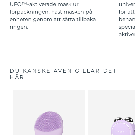
UFO™-aktiverade mask ur
univer
förpackningen. Fäst masken på
för at
enheten genom att sätta tillbaka
behan
ringen.
speci
aktive
DU KANSKE ÄVEN GILLAR DET
HÄR