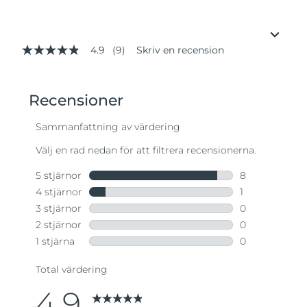
4.9
(9)
Skriv en recension
4.9
av
5
stjärnor,
genomsnittligt
betyg.
Read
9
Reviews.
Länk
till
samma
sida.