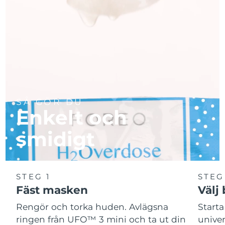
SÅ GÖR DU
Enkelt och
smidigt
STEG 1
STEG
Fäst masken
Välj
Rengör och torka huden. Avlägsna
Start
ringen från UFO™ 3 mini och ta ut din
unive