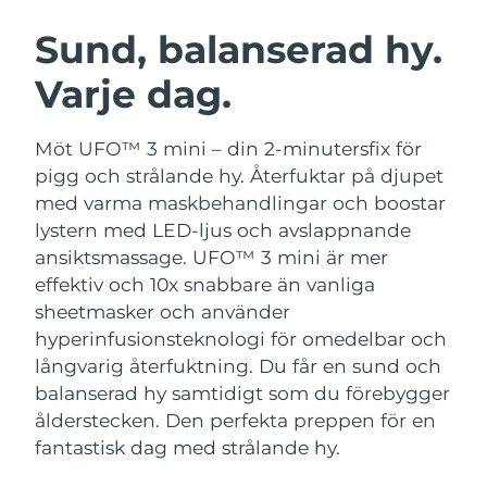
SVENSK SKÖNHETSRUTIN
Österrike
Förväntad leverans
8/9/26
Sund, balanserad hy.
Varje dag.
Bahrain
Förväntad leverans
8/10/26
Ansiktsrengöring
Ansiktslyft
Belgien
Förväntad leverans
8/9/26
Möt UFO™ 3 mini – din 2-minutersfix för
LUNA™ 4-paket
BEAR™ 2-paket
pigg och strålande hy. Återfuktar på djupet
Bermuda
Förväntad leverans
8/15/26
Anti-aging massage
Microcurrent toning
med varma maskbehandlingar och boostar
lystern med LED-ljus och avslappnande
Bosnien och
Förväntad leverans
8/12/26
ansiktsmassage.
UFO™ 3 mini är mer
Återfuktning
Munvård
Hercegovina
LUNA™ 4 Plus
BEAR™ 2 go
effektiv och 10x snabbare än vanliga
UFO™ 3-paket
issa™ 4
Massage, LED heating
Microcurrent toning on-the-go
sheetmasker och använder
Brunei
Förväntad leverans
8/14/26
FAQ™ ANTI-AGING-BEHANDLING
Deep facial hydration
Hybrid silicone sonic toothbrush
hyperinfusionsteknologi för omedelbar och
Bulgarien
långvarig återfuktning. Du får en sund och
Förväntad leverans
8/9/26
NEW
LUNA™ 4 Men
BEAR™ 2 eyes & lips
balanserad hy samtidigt som du förebygger
UFO™ 3 LED
issa™ 4 plus
Kanada
For men, anti-aging massage
Microcurrent line smoothing device
Förväntad leverans
8/13/26
ålderstecken. Den perfekta preppen för en
Near-infrared and red light therapy
Smart hybrid silicone sonic toothbrush
fantastisk dag med strålande hy.
device
Anti-aging
LED-behandlingar
Chile
Förväntad leverans
8/13/26