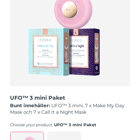
Macao SAR
Förväntad leverans
8/11/26
Malaysia
Förväntad leverans
8/12/26
Malta
Förväntad leverans
8/9/26
Mexiko
Förväntad leverans
8/13/26
Monaco
Förväntad leverans
8/10/26
Nederländerna
Förväntad leverans
8/9/26
UFO™ 3 mini Paket
Nya Zeeland
Förväntad leverans
8/9/26
Bunt innehåller:
UFO™ 3 mini, 7 x Make My Day
Mask och 7 x Call It a Night Mask
Norge
Förväntad leverans
8/9/26
Choose your product:
UFO™ 3 mini Paket
Oman
Förväntad leverans
8/12/26