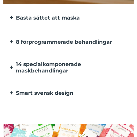
Bästa sättet att maska
Effektivare än en sheetmask. Och 10x
snabbare.
8 förprogrammerade behandlingar
Med ett enkelt knapptryck. Inställningarna
kan justeras i appen.
14 specialkomponerade
maskbehandlingar
Den perfekta kombination av teknologier
för ingredienserna i din mask.
Smart svensk design
100% vattentät och ultrahygienisk. Upp till
40 minuters användning per USB-
laddning.