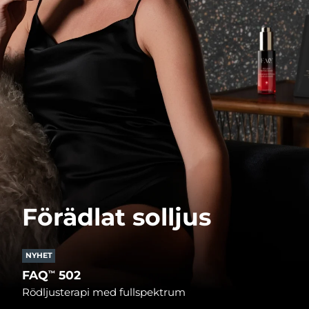
Förädlat solljus
NYHET
FAQ
502
™
Rödljusterapi med fullspektrum