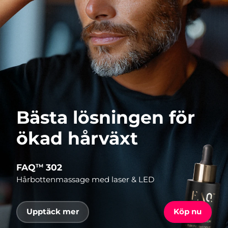
Bästa lösningen för
ökad hårväxt
FAQ
302
TM
Hårbottenmassage med laser & LED
Upptäck mer
Köp nu