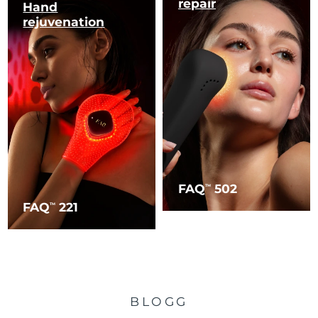
repair
Hand
rejuvenation
FAQ
502
TM
FAQ
221
TM
BLOGG