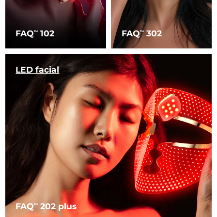
FAQ
102
FAQ
302
TM
TM
LED facial
FAQ
202 plus
TM