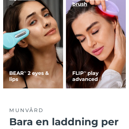
brush
BEAR
2 eyes &
FLIP
play
TM
TM
lips
advanced
MUNVÅRD
Bara en laddning per