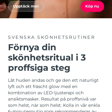
Advanced pore care essentials
For healthy hair
18% PAP
Israel
Upptäck mer
Köp nu
Förväntad leverans
14/8/26
Kosmetika
Man
Italien
Förväntad leverans
10/8/26
Japan
Förväntad leverans
13/8/26
SVENSKA SKÖNHETSRUTINER
Handla allt
Jersey
Förväntad leverans
15/8/26
Förnya din
Kazakstan
Förväntad leverans
12/8/26
skönhetsritual i 3
FOREO APP
proffsiga steg
Kuwait
Förväntad leverans
10/8/26
OM FOREO
Lettland
Förväntad leverans
10/8/26
Låt huden andas och ge den ett naturligt
lyft och ett fräscht glow med en
Libanon
Förväntad leverans
11/8/26
kombination av LED-ljusterapi och
ansiktsmasker. Resultat på proffsnivå var
Litauen
Förväntad leverans
10/8/26
som helst, när som helst. Kolla in vår enkla
6-minutersrutin som rekommenderas av
Luxemburg
Förväntad leverans
10/8/26