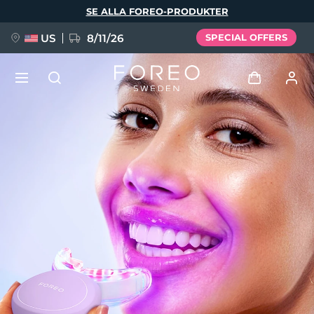
Hoppa
SE ALLA FOREO-PRODUKTER
till
huvudinnehåll
US
8/11/26
SPECIAL OFFERS
NYHET
Logga in
Språk
BREAKING NEWS
Användarprofil
English
Deutsch
Español
Mina enheter
FAQ™ Pure Beauty-Tech Elixir
Français
Italiano
Português
Mina beställningar
Polski
Svenska
Русский
Türkçe
简体中文
繁體中文
Mina adresser
issa™ Teeth Whitening Set
Mina prenumerationer