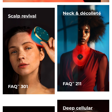
Neck & décolleté
Scalp revival
FAQ
211
TM
FAQ
301
TM
Deep cellular