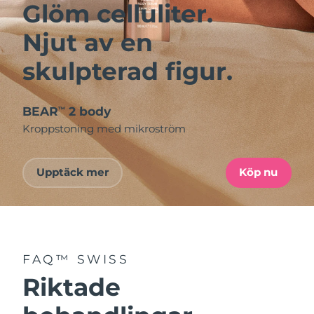
Glöm celluliter.
Njut av en
skulpterad figur.
BEAR
2 body
™
Kroppstoning med mikroström
Upptäck mer
Köp nu
FAQ™ SWISS
Riktade