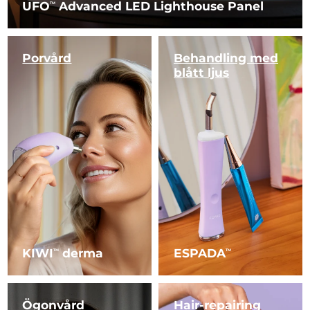
UFO
Advanced LED Lighthouse Panel
TM
Porvård
Behandling
med
blått ljus
KIWI
derma
ESPADA
TM
TM
Ögonvård
Hair-repairing