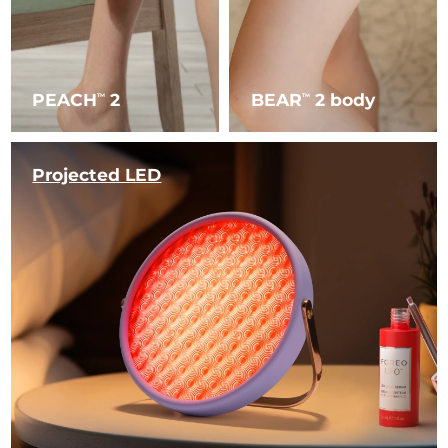
PEACH
2
BEAR
2 body
TM
TM
Projected LED