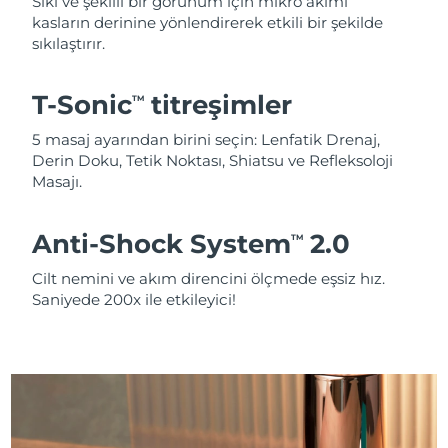
Sıkı ve şekilli bir görünüm için mikro akımı
kasların derinine yönlendirerek etkili bir şekilde
sıkılaştırır.
T-Sonic
titreşimler
TM
5 masaj ayarından birini seçin: Lenfatik Drenaj,
Derin Doku, Tetik Noktası, Shiatsu ve Refleksoloji
Masajı.
Anti-Shock System
2.0
TM
Cilt nemini ve akım direncini ölçmede eşsiz hız.
Saniyede 200x ile etkileyici!