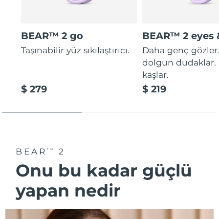
BEAR™ 2 go
BEAR™ 2 eyes &
Taşınabilir yüz sıkılaştırıcı.
Daha genç gözler
dolgun dudaklar. 
kaşlar.
$ 279
$ 219
BEAR
2
TM
Onu bu kadar güçlü
yapan nedi̇r