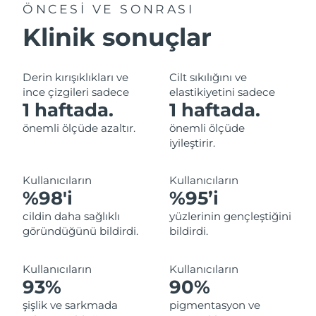
ÖNCESİ VE SONRASI
Filipinler
Tahmini teslim tarihi
8/12/26
Klinik sonuçlar
Polonya
Tahmini teslim tarihi
8/10/26
Derin kırışıklıkları ve
Cilt sıkılığını ve
Portekiz
Tahmini teslim tarihi
8/9/26
ince çizgileri sadece
elastikiyetini sadece
1 haftada.
1 haftada.
Porto Riko
Tahmini teslim tarihi
8/11/26
önemli ölçüde azaltır.
önemli ölçüde
iyileştirir.
Katar
Tahmini teslim tarihi
8/10/26
Reunion
Kullanıcıların
Kullanıcıların
Tahmini teslim tarihi
8/14/26
%98'i
%95’i
Romanya
Tahmini teslim tarihi
8/9/26
cildin daha sağlıklı
yüzlerinin gençleştiğini
göründüğünü bildirdi.
bildirdi.
Rusya
Tahmini teslim tarihi
8/17/26
Kullanıcıların
Kullanıcıların
Suudi Arabistan
Tahmini teslim tarihi
8/10/26
93%
90%
şişlik ve sarkmada
pigmentasyon ve
Singapur
Tahmini teslim tarihi
8/11/26