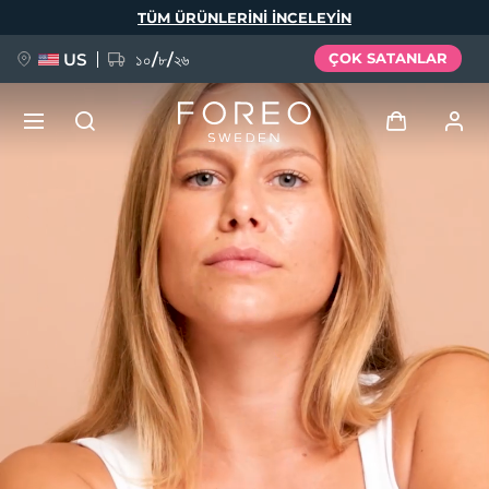
Ana
TÜM ÜRÜNLERINI INCELEYIN
içeriğe
atla
US
১০/৮/২৬
ÇOK SATANLAR
YENİ
Giriş
Dil Seçimi
BREAKING NEWS
Kullanici profi̇li̇
English
Deutsch
Español
Cihazlarım
FAQ™ Pure Beauty-Tech Elixir
Français
Italiano
Português
Siparişlerim
Polski
Svenska
Русский
Türkçe
简体中文
繁體中文
Adresim
issa™ Teeth Whitening Set
Aboneliklerim