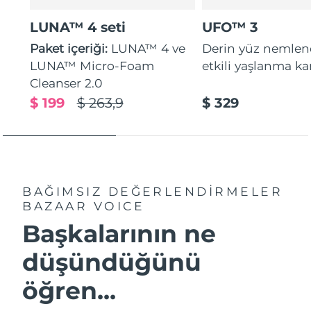
LUNA™ 4 seti
UFO™ 3
Paket içeriği:
LUNA™ 4 ve
Derin yüz nemle
LUNA™ Micro-Foam
etkili yaşlanma kar
Cleanser 2.0
$ 199
$ 263,9
$ 329
BAĞIMSIZ DEĞERLENDİRMELER
BAZAAR VOICE
Başkalarının ne
düşündüğünü
öğren...