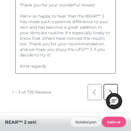
BEAR™ 2 seti
Koleksiyon
Satin al