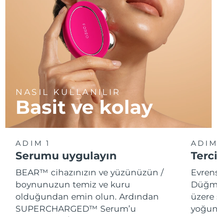
NASIL KULLANILIR
Basit ve kolay
ADIM 1
ADIM
Serumu uygulayın
Terci
BEAR™ cihazınızın ve yüzünüzün /
Evren
boynunuzun temiz ve kuru
Düğme
olduğundan emin olun. Ardından
üzere 
SUPERCHARGED™ Serum’u
yoğun