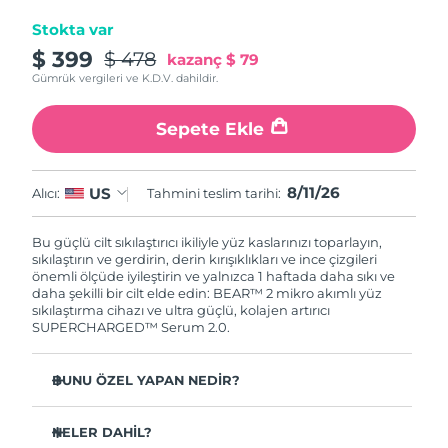
Stokta var
$ 399
$ 478
kazanç
$ 79
Gümrük vergileri ve K.D.V. dahildir.
Sepete Ekle
8/11/26
US
Alıcı:
Tahmini teslim tarihi:
Bu güçlü cilt sıkılaştırıcı ikiliyle yüz kaslarınızı toparlayın,
sıkılaştırın ve gerdirin, derin kırışıklıkları ve ince çizgileri
önemli ölçüde iyileştirin ve yalnızca 1 haftada daha sıkı ve
daha şekilli bir cilt elde edin: BEAR™ 2 mikro akımlı yüz
sıkılaştırma cihazı ve ultra güçlü, kolajen artırıcı
SUPERCHARGED™ Serum 2.0.
BUNU ÖZEL YAPAN NEDİR?
1 haftada ince çizgileri ve kırışıklıkları önemli ölçüde
azalttığı klinik olarak kanıtlanmıştır.
NELER DAHİL?