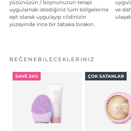
yüzünüzün / boynunuzun terapi
uygul
uygulamak istediğiniz tüm bölgelerine
ve da
eşit olarak uygulayıp cildinizin
ulaşab
yüzeyinde ince bir tabaka bırakın.
BEĞENEBILECEKLERINIZ
SAVE 24%
ÇOK SATANLAR