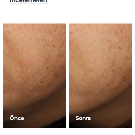
Çin Makao ÖİB
Tahmini teslim tarihi
8/11/26
Malezya
Tahmini teslim tarihi
8/12/26
Malta
Tahmini teslim tarihi
8/9/26
Meksika
Tahmini teslim tarihi
8/13/26
Monako
Tahmini teslim tarihi
8/10/26
Hollanda
Tahmini teslim tarihi
8/9/26
Yeni Zelanda
Tahmini teslim tarihi
8/9/26
Norveç
Tahmini teslim tarihi
8/9/26
Önce
Sonra
Umman
Tahmini teslim tarihi
8/12/26