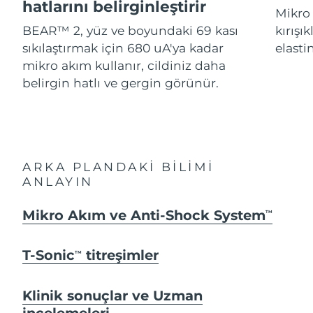
Advanced pore care essentials
hatlarını belirginleştirir
For healthy hair
Mikro 
18% PAP
İsrail
Tahmini teslim tarihi
8/13/26
Kozmetik ürünleri
Erkekler
BEAR™ 2, yüz ve boyundaki 69 kası
kırışı
sıkılaştırmak için 680 uA'ya kadar
elastin
İtalya
Tahmini teslim tarihi
8/9/26
mikro akım kullanır, cildiniz daha
belirgin hatlı ve gergin görünür.
Japonya
Tahmini teslim tarihi
8/12/26
Tüm Ürünler
Jersey
Tahmini teslim tarihi
8/14/26
Kazakistan
Tahmini teslim tarihi
8/11/26
FOREO APP
ARKA PLANDAKİ BİLİMİ
Kuveyt
ANLAYIN
Tahmini teslim tarihi
8/9/26
HAKKINDA
Letonya
Mikro Akım ve Anti-Shock System
Tahmini teslim tarihi
8/9/26
TM
Lübnan
Tahmini teslim tarihi
8/10/26
T-Sonic
titreşimler
TM
Litvanya
Tahmini teslim tarihi
8/9/26
Klinik sonuçlar ve Uzman
incelemeleri
Lüksemburg
Tahmini teslim tarihi
8/9/26