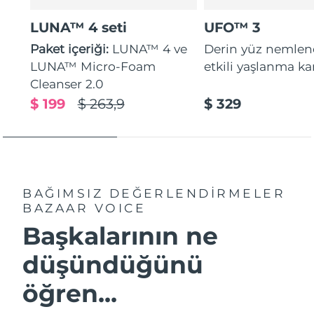
LUNA™ 4 seti
UFO™ 3
Paket içeriği:
LUNA™ 4 ve
Derin yüz nemle
LUNA™ Micro-Foam
etkili yaşlanma kar
Cleanser 2.0
$ 199
$ 263,9
$ 329
BAĞIMSIZ DEĞERLENDİRMELER
BAZAAR VOICE
Başkalarının ne
düşündüğünü
öğren...