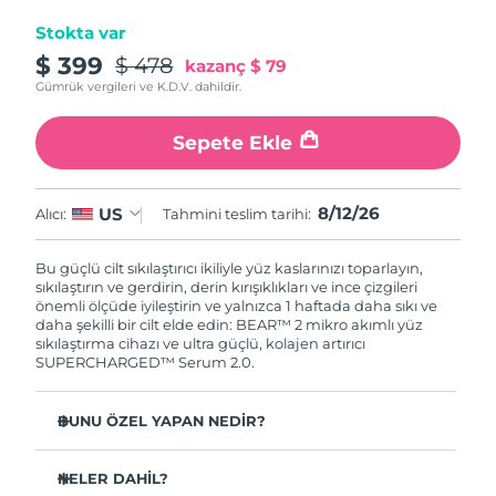
Stokta var
$ 399
$ 478
kazanç
$ 79
Gümrük vergileri ve K.D.V. dahildir.
Sepete Ekle
8/12/26
US
Alıcı:
Tahmini teslim tarihi:
Bu güçlü cilt sıkılaştırıcı ikiliyle yüz kaslarınızı toparlayın,
sıkılaştırın ve gerdirin, derin kırışıklıkları ve ince çizgileri
önemli ölçüde iyileştirin ve yalnızca 1 haftada daha sıkı ve
daha şekilli bir cilt elde edin: BEAR™ 2 mikro akımlı yüz
sıkılaştırma cihazı ve ultra güçlü, kolajen artırıcı
SUPERCHARGED™ Serum 2.0.
BUNU ÖZEL YAPAN NEDİR?
1 haftada ince çizgileri ve kırışıklıkları önemli ölçüde
azalttığı klinik olarak kanıtlanmıştır.
NELER DAHİL?