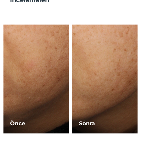
Çin Makao ÖİB
Tahmini teslim tarihi
8/13/26
Malezya
Tahmini teslim tarihi
8/14/26
Malta
Tahmini teslim tarihi
8/11/26
Meksika
Tahmini teslim tarihi
8/15/26
Monako
Tahmini teslim tarihi
8/12/26
Hollanda
Tahmini teslim tarihi
8/11/26
Yeni Zelanda
Tahmini teslim tarihi
8/11/26
Norveç
Tahmini teslim tarihi
8/11/26
Önce
Sonra
Umman
Tahmini teslim tarihi
8/14/26