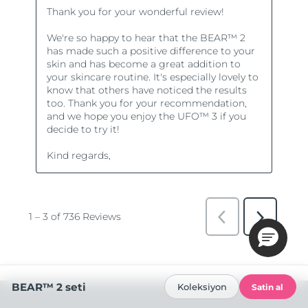
BEAR™ 2 seti
Koleksiyon
Satin al