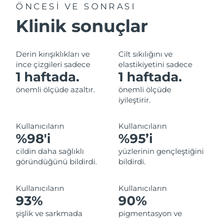
ÖNCESİ VE SONRASI
Filipinler
Tahmini teslim tarihi
8/14/26
Klinik sonuçlar
Polonya
Tahmini teslim tarihi
8/12/26
Derin kırışıklıkları ve
Cilt sıkılığını ve
Portekiz
Tahmini teslim tarihi
8/11/26
ince çizgileri sadece
elastikiyetini sadece
1 haftada.
1 haftada.
Porto Riko
Tahmini teslim tarihi
8/13/26
önemli ölçüde azaltır.
önemli ölçüde
iyileştirir.
Katar
Tahmini teslim tarihi
8/12/26
Reunion
Kullanıcıların
Kullanıcıların
Tahmini teslim tarihi
8/16/26
%98'i
%95’i
Romanya
Tahmini teslim tarihi
8/11/26
cildin daha sağlıklı
yüzlerinin gençleştiğini
göründüğünü bildirdi.
bildirdi.
Rusya
Tahmini teslim tarihi
8/19/26
Kullanıcıların
Kullanıcıların
Suudi Arabistan
Tahmini teslim tarihi
8/12/26
93%
90%
şişlik ve sarkmada
pigmentasyon ve
Singapur
Tahmini teslim tarihi
8/13/26