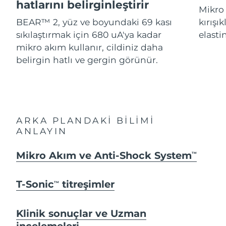
Advanced pore care essentials
hatlarını belirginleştirir
For healthy hair
Mikro 
18% PAP
İsrail
Tahmini teslim tarihi
8/15/26
Kozmetik ürünleri
Erkekler
BEAR™ 2, yüz ve boyundaki 69 kası
kırışı
sıkılaştırmak için 680 uA'ya kadar
elastin
İtalya
Tahmini teslim tarihi
8/11/26
mikro akım kullanır, cildiniz daha
belirgin hatlı ve gergin görünür.
Japonya
Tahmini teslim tarihi
8/14/26
Tüm Ürünler
Jersey
Tahmini teslim tarihi
8/16/26
Kazakistan
Tahmini teslim tarihi
8/13/26
FOREO APP
ARKA PLANDAKİ BİLİMİ
Kuveyt
ANLAYIN
Tahmini teslim tarihi
8/11/26
HAKKINDA
Letonya
Mikro Akım ve Anti-Shock System
Tahmini teslim tarihi
8/11/26
TM
Lübnan
Tahmini teslim tarihi
8/12/26
T-Sonic
titreşimler
TM
Litvanya
Tahmini teslim tarihi
8/11/26
Klinik sonuçlar ve Uzman
incelemeleri
Lüksemburg
Tahmini teslim tarihi
8/11/26