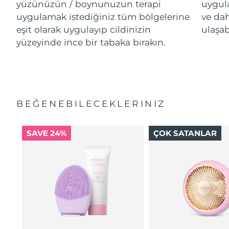
yüzünüzün / boynunuzun terapi
uygul
uygulamak istediğiniz tüm bölgelerine
ve da
eşit olarak uygulayıp cildinizin
ulaşab
yüzeyinde ince bir tabaka bırakın.
BEĞENEBILECEKLERINIZ
SAVE 24%
ÇOK SATANLAR