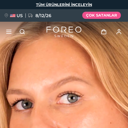
Ana
TÜM ÜRÜNLERINI INCELEYIN
içeriğe
atla
US
8/12/26
ÇOK SATANLAR
YENİ
Giriş
Dil Seçimi
BREAKING NEWS
Kullanici profi̇li̇
English
Deutsch
Español
Cihazlarım
FAQ™ Pure Beauty-Tech Elixir
Français
Italiano
Português
Siparişlerim
Polski
Svenska
Русский
Türkçe
简体中文
繁體中文
Adresim
issa™ Teeth Whitening Set
Aboneliklerim