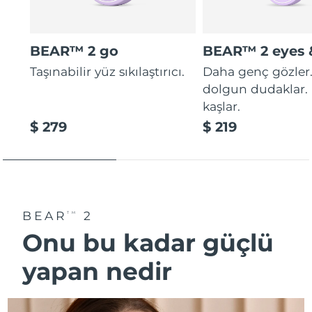
BEAR™ 2 go
BEAR™ 2 eyes &
Taşınabilir yüz sıkılaştırıcı.
Daha genç gözler
dolgun dudaklar. 
kaşlar.
$ 279
$ 219
BEAR
2
TM
Onu bu kadar güçlü
yapan nedi̇r