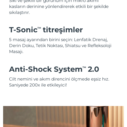
Sıkı ve şekilli bir görünüm için mikro akımı
kasların derinine yönlendirerek etkili bir şekilde
sıkılaştırır.
T-Sonic
titreşimler
TM
5 masaj ayarından birini seçin: Lenfatik Drenaj,
Derin Doku, Tetik Noktası, Shiatsu ve Refleksoloji
Masajı.
Anti-Shock System
2.0
TM
Cilt nemini ve akım direncini ölçmede eşsiz hız.
Saniyede 200x ile etkileyici!