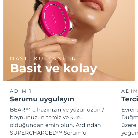
NASIL KULLANILIR
Basit ve kolay
ADIM 1
ADIM
Serumu uygulayın
Terci
BEAR™ cihazınızın ve yüzünüzün /
Evren
boynunuzun temiz ve kuru
Düğme
olduğundan emin olun. Ardından
üzere 
SUPERCHARGED™ Serum’u
yoğun