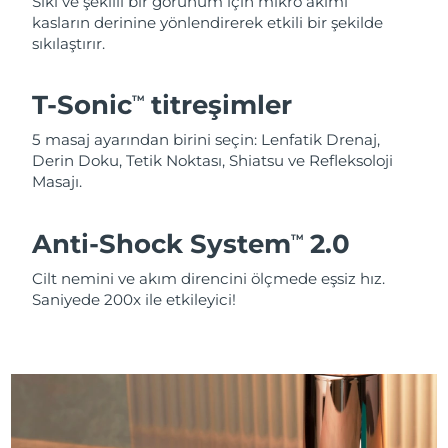
Sıkı ve şekilli bir görünüm için mikro akımı
kasların derinine yönlendirerek etkili bir şekilde
sıkılaştırır.
T-Sonic
titreşimler
TM
5 masaj ayarından birini seçin: Lenfatik Drenaj,
Derin Doku, Tetik Noktası, Shiatsu ve Refleksoloji
Masajı.
Anti-Shock System
2.0
TM
Cilt nemini ve akım direncini ölçmede eşsiz hız.
Saniyede 200x ile etkileyici!