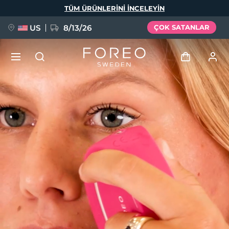
Ana
TÜM ÜRÜNLERINI INCELEYIN
içeriğe
atla
US
8/13/26
ÇOK SATANLAR
YENİ
Giriş
Dil Seçimi
BREAKING NEWS
Kullanici profi̇li̇
English
Deutsch
Español
Cihazlarım
FAQ™ Pure Beauty-Tech Elixir
Français
Italiano
Português
Siparişlerim
Polski
Svenska
Русский
Türkçe
简体中文
繁體中文
Adresim
issa™ Teeth Whitening Set
Aboneliklerim