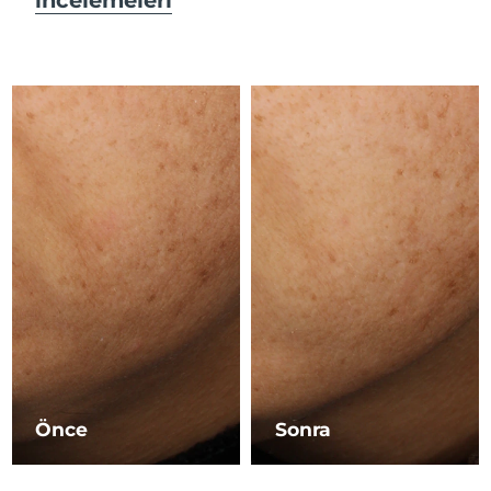
Çin Makao ÖİB
Tahmini teslim tarihi
8/14/26
Malezya
Tahmini teslim tarihi
8/15/26
Malta
Tahmini teslim tarihi
8/12/26
Meksika
Tahmini teslim tarihi
8/16/26
Monako
Tahmini teslim tarihi
8/13/26
Hollanda
Tahmini teslim tarihi
8/12/26
Yeni Zelanda
Tahmini teslim tarihi
8/12/26
Norveç
Tahmini teslim tarihi
8/12/26
Önce
Sonra
Umman
Tahmini teslim tarihi
8/15/26