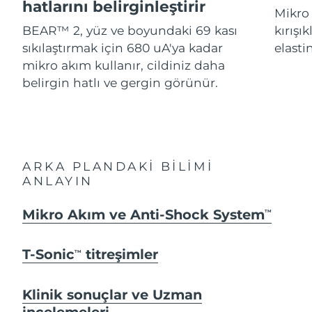
Advanced pore care essentials
hatlarını belirginleştirir
For healthy hair
Mikro 
18% PAP
İsrail
Tahmini teslim tarihi
8/16/26
Kozmetik ürünleri
Erkekler
BEAR™ 2, yüz ve boyundaki 69 kası
kırışı
sıkılaştırmak için 680 uA'ya kadar
elastin
İtalya
Tahmini teslim tarihi
8/12/26
mikro akım kullanır, cildiniz daha
belirgin hatlı ve gergin görünür.
Japonya
Tahmini teslim tarihi
8/15/26
Tüm Ürünler
Jersey
Tahmini teslim tarihi
8/17/26
Kazakistan
Tahmini teslim tarihi
8/14/26
FOREO APP
ARKA PLANDAKİ BİLİMİ
Kuveyt
ANLAYIN
Tahmini teslim tarihi
8/12/26
HAKKINDA
Letonya
Mikro Akım ve Anti-Shock System
Tahmini teslim tarihi
8/12/26
TM
Lübnan
Tahmini teslim tarihi
8/13/26
T-Sonic
titreşimler
TM
Litvanya
Tahmini teslim tarihi
8/12/26
Klinik sonuçlar ve Uzman
incelemeleri
Lüksemburg
Tahmini teslim tarihi
8/12/26