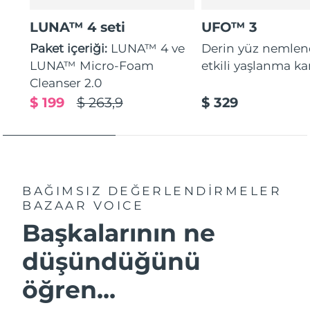
LUNA™ 4 seti
UFO™ 3
Paket içeriği:
LUNA™ 4 ve
Derin yüz nemle
LUNA™ Micro-Foam
etkili yaşlanma kar
Cleanser 2.0
$ 199
$ 263,9
$ 329
BAĞIMSIZ DEĞERLENDİRMELER
BAZAAR VOICE
Başkalarının ne
düşündüğünü
öğren...