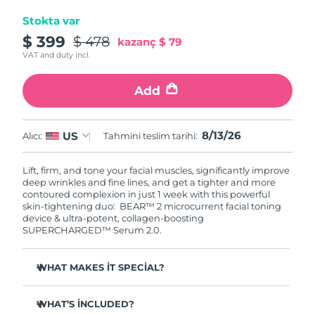
Stokta var
$ 399
$ 478
kazanç
$ 79
VAT and duty incl.
Add
8/13/26
US
Alıcı:
Tahmini teslim tarihi:
Lift, firm, and tone your facial muscles, significantly improve
deep wrinkles and fine lines, and get a tighter and more
contoured complexion in just 1 week with this powerful
skin-tightening duo: BEAR™ 2 microcurrent facial toning
device & ultra-potent, collagen-boosting
SUPERCHARGED™ Serum 2.0.
WHAT MAKES IT SPECIAL?
Clinically proven to significantly improve deep wrinkles
and fine lines in 1 week.
WHAT’S INCLUDED?