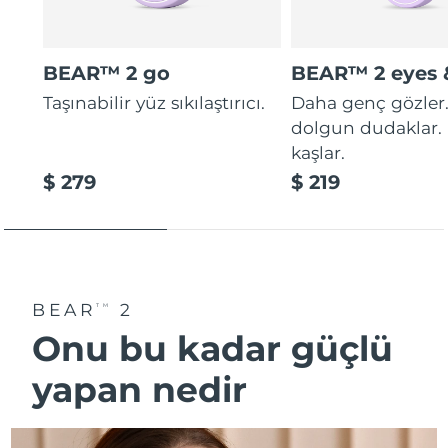
BEAR™ 2 go
BEAR™ 2 eyes &
Taşınabilir yüz sıkılaştırıcı.
Daha genç gözler
dolgun dudaklar. 
kaşlar.
$ 279
$ 219
BEAR
2
TM
Onu bu kadar güçlü
yapan nedi̇r