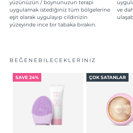
yüzünüzün / boynunuzun terapi
uygul
uygulamak istediğiniz tüm bölgelerine
ve da
eşit olarak uygulayıp cildinizin
ulaşab
yüzeyinde ince bir tabaka bırakın.
BEĞENEBILECEKLERINIZ
SAVE 24%
ÇOK SATANLAR