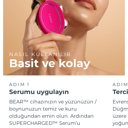
NASIL KULLANILIR
Basit ve kolay
ADIM 1
ADIM
Serumu uygulayın
Terci
BEAR™ cihazınızın ve yüzünüzün /
Evren
boynunuzun temiz ve kuru
Düğme
olduğundan emin olun. Ardından
üzere 
SUPERCHARGED™ Serum’u
yoğun