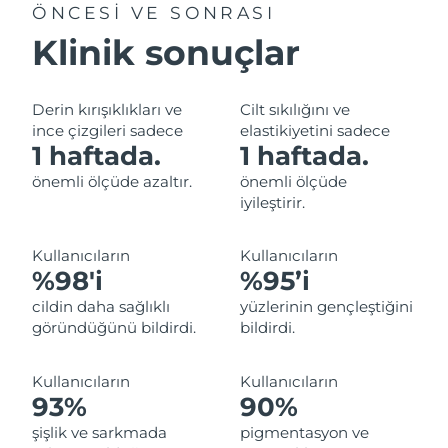
ÖNCESİ VE SONRASI
Filipinler
Tahmini teslim tarihi
8/15/26
Klinik sonuçlar
Polonya
Tahmini teslim tarihi
8/13/26
Derin kırışıklıkları ve
Cilt sıkılığını ve
Portekiz
Tahmini teslim tarihi
8/12/26
ince çizgileri sadece
elastikiyetini sadece
1 haftada.
1 haftada.
Porto Riko
Tahmini teslim tarihi
8/14/26
önemli ölçüde azaltır.
önemli ölçüde
iyileştirir.
Katar
Tahmini teslim tarihi
8/13/26
Reunion
Kullanıcıların
Kullanıcıların
Tahmini teslim tarihi
8/17/26
%98'i
%95’i
Romanya
Tahmini teslim tarihi
8/12/26
cildin daha sağlıklı
yüzlerinin gençleştiğini
göründüğünü bildirdi.
bildirdi.
Rusya
Tahmini teslim tarihi
8/20/26
Kullanıcıların
Kullanıcıların
Suudi Arabistan
Tahmini teslim tarihi
8/13/26
93%
90%
şişlik ve sarkmada
pigmentasyon ve
Singapur
Tahmini teslim tarihi
8/14/26