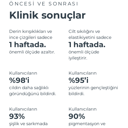
ÖNCESİ VE SONRASI
Filipinler
Tahmini teslim tarihi
8/15/26
Klinik sonuçlar
Polonya
Tahmini teslim tarihi
8/13/26
Derin kırışıklıkları ve
Cilt sıkılığını ve
Portekiz
Tahmini teslim tarihi
8/12/26
ince çizgileri sadece
elastikiyetini sadece
1 haftada.
1 haftada.
Porto Riko
Tahmini teslim tarihi
8/14/26
önemli ölçüde azaltır.
önemli ölçüde
iyileştirir.
Katar
Tahmini teslim tarihi
8/13/26
Reunion
Kullanıcıların
Kullanıcıların
Tahmini teslim tarihi
8/17/26
%98'i
%95’i
Romanya
Tahmini teslim tarihi
8/12/26
cildin daha sağlıklı
yüzlerinin gençleştiğini
göründüğünü bildirdi.
bildirdi.
Rusya
Tahmini teslim tarihi
8/20/26
Kullanıcıların
Kullanıcıların
Suudi Arabistan
Tahmini teslim tarihi
8/13/26
93%
90%
şişlik ve sarkmada
pigmentasyon ve
Singapur
Tahmini teslim tarihi
8/14/26