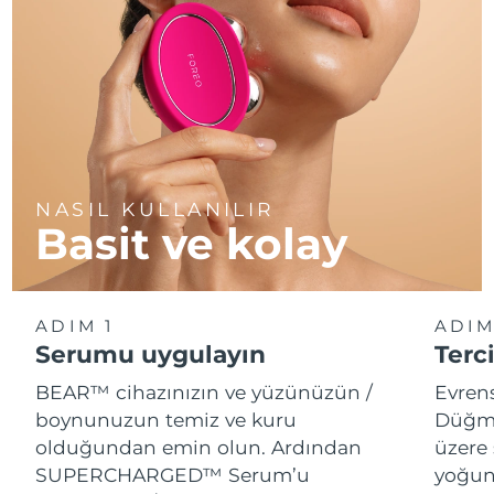
NASIL KULLANILIR
Basit ve kolay
ADIM 1
ADIM
Serumu uygulayın
Terci
BEAR™ cihazınızın ve yüzünüzün /
Evren
boynunuzun temiz ve kuru
Düğme
olduğundan emin olun. Ardından
üzere 
SUPERCHARGED™ Serum’u
yoğun