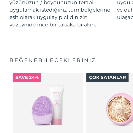
yüzünüzün / boynunuzun terapi
uygul
uygulamak istediğiniz tüm bölgelerine
ve da
eşit olarak uygulayıp cildinizin
ulaşab
yüzeyinde ince bir tabaka bırakın.
BEĞENEBILECEKLERINIZ
SAVE 24%
ÇOK SATANLAR