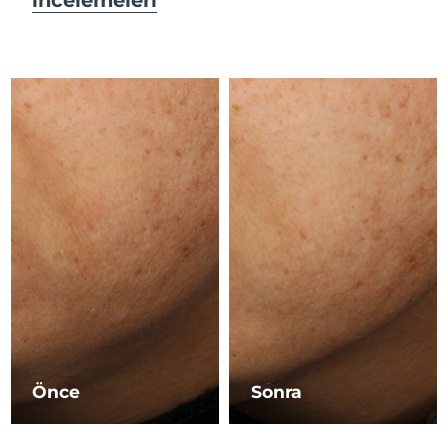
Çin Makao ÖİB
Tahmini teslim tarihi
8/14/26
Malezya
Tahmini teslim tarihi
8/15/26
Malta
Tahmini teslim tarihi
8/12/26
Meksika
Tahmini teslim tarihi
8/16/26
Monako
Tahmini teslim tarihi
8/13/26
Hollanda
Tahmini teslim tarihi
8/12/26
Yeni Zelanda
Tahmini teslim tarihi
8/12/26
Norveç
Tahmini teslim tarihi
8/12/26
Önce
Sonra
Umman
Tahmini teslim tarihi
8/15/26