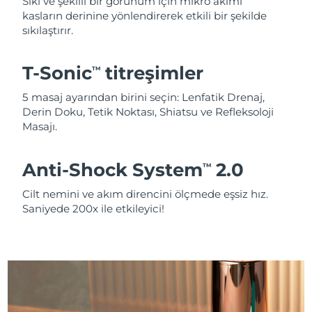
Sıkı ve şekilli bir görünüm için mikro akımı
kasların derinine yönlendirerek etkili bir şekilde
sıkılaştırır.
T-Sonic
titreşimler
TM
5 masaj ayarından birini seçin: Lenfatik Drenaj,
Derin Doku, Tetik Noktası, Shiatsu ve Refleksoloji
Masajı.
Anti-Shock System
2.0
TM
Cilt nemini ve akım direncini ölçmede eşsiz hız.
Saniyede 200x ile etkileyici!