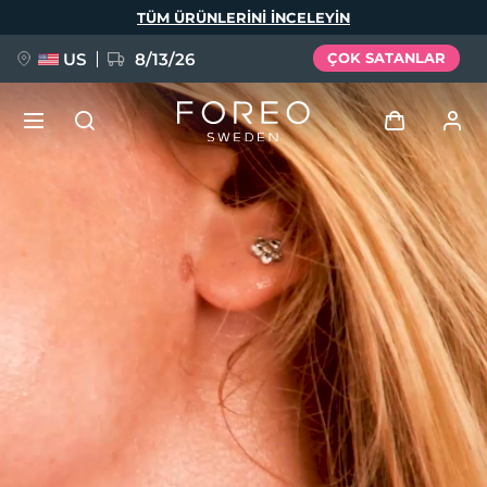
Ana
TÜM ÜRÜNLERINI INCELEYIN
içeriğe
atla
US
8/13/26
ÇOK SATANLAR
YENİ
Giriş
Dil Seçimi
BREAKING NEWS
Kullanici profi̇li̇
English
Deutsch
Español
Cihazlarım
FAQ™ Pure Beauty-Tech Elixir
Français
Italiano
Português
Siparişlerim
Polski
Svenska
Русский
Türkçe
简体中文
繁體中文
Adresim
issa™ Teeth Whitening Set
Aboneliklerim