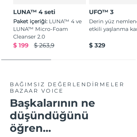
LUNA™ 4 seti
UFO™ 3
Paket içeriği:
LUNA™ 4 ve
Derin yüz nemle
LUNA™ Micro-Foam
etkili yaşlanma kar
Cleanser 2.0
$ 199
$ 263,9
$ 329
BAĞIMSIZ DEĞERLENDİRMELER
BAZAAR VOICE
Başkalarının ne
düşündüğünü
öğren...