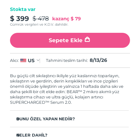
Stokta var
$ 399
$ 478
kazanç
$ 79
Gümrük vergileri ve K.D.V. dahildir.
Sepete Ekle
8/13/26
US
Alıcı:
Tahmini teslim tarihi:
Bu güçlü cilt sıkılaştırıcı ikiliyle yüz kaslarınızı toparlayın,
sıkılaştırın ve gerdirin, derin kırışıklıkları ve ince çizgileri
önemli ölçüde iyileştirin ve yalnızca 1 haftada daha sıkı ve
daha şekilli bir cilt elde edin: BEAR™ 2 mikro akımlı yüz
sıkılaştırma cihazı ve ultra güçlü, kolajen artırıcı
SUPERCHARGED™ Serum 2.0.
BUNU ÖZEL YAPAN NEDİR?
1 haftada ince çizgileri ve kırışıklıkları önemli ölçüde
azalttığı klinik olarak kanıtlanmıştır.
NELER DAHİL?