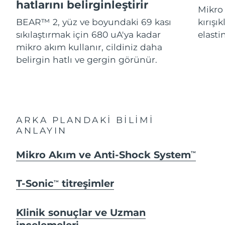
Advanced pore care essentials
hatlarını belirginleştirir
For healthy hair
Mikro 
18% PAP
İsrail
Tahmini teslim tarihi
8/16/26
Kozmetik ürünleri
Erkekler
BEAR™ 2, yüz ve boyundaki 69 kası
kırışı
sıkılaştırmak için 680 uA'ya kadar
elastin
İtalya
Tahmini teslim tarihi
8/12/26
mikro akım kullanır, cildiniz daha
belirgin hatlı ve gergin görünür.
Japonya
Tahmini teslim tarihi
8/15/26
Tüm Ürünler
Jersey
Tahmini teslim tarihi
8/17/26
Kazakistan
Tahmini teslim tarihi
8/14/26
FOREO APP
ARKA PLANDAKİ BİLİMİ
Kuveyt
ANLAYIN
Tahmini teslim tarihi
8/12/26
HAKKINDA
Letonya
Mikro Akım ve Anti-Shock System
Tahmini teslim tarihi
8/12/26
TM
Lübnan
Tahmini teslim tarihi
8/13/26
T-Sonic
titreşimler
TM
Litvanya
Tahmini teslim tarihi
8/12/26
Klinik sonuçlar ve Uzman
incelemeleri
Lüksemburg
Tahmini teslim tarihi
8/12/26