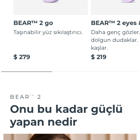
BEAR™ 2 go
BEAR™ 2 eyes &
Taşınabilir yüz sıkılaştırıcı.
Daha genç gözler
dolgun dudaklar. 
kaşlar.
$ 279
$ 219
BEAR
2
TM
Onu bu kadar güçlü
yapan nedi̇r