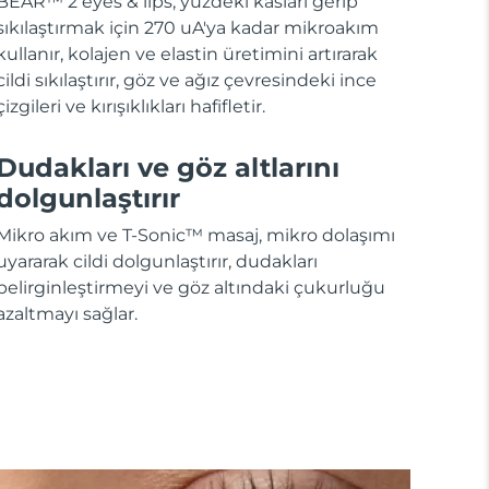
BEAR™ 2 eyes & lips, yüzdeki kasları gerip
sıkılaştırmak için 270 uA'ya kadar mikroakım
kullanır, kolajen ve elastin üretimini artırarak
cildi sıkılaştırır, göz ve ağız çevresindeki ince
çizgileri ve kırışıklıkları hafifletir.
Dudakları ve göz altlarını
dolgunlaştırır
Mikro akım ve T-Sonic™ masaj, mikro dolaşımı
uyararak cildi dolgunlaştırır, dudakları
belirginleştirmeyi ve göz altındaki çukurluğu
azaltmayı sağlar.