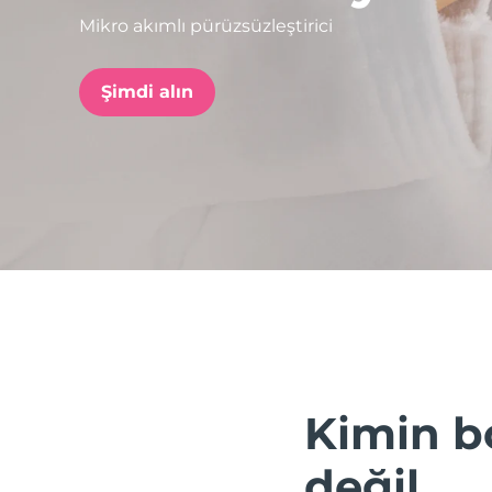
Mikro akımlı pürüzsüzleştirici
issa™ Teeth Whitening Set
Şimdi alın
FAQ™ Dual LED Panel
POPÜLER
Özel teklifler
Çok satanlar
Kimin bo
değil.