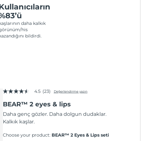
Kullanıcıların
%83’ü
kaşlarının daha kalkık
görünüm/his
kazandığını bildirdi.
4.5
(23)
Değerlendirme yazın
5
üzerinden
BEAR™ 2 eyes & lips
4.5
yıldız,
ortalama
Daha genç gözler. Daha dolgun dudaklar.
puan
Kalkık kaşlar.
değeri.
Read
23
Choose your product:
BEAR™ 2 Eyes & Lips seti
Reviews.