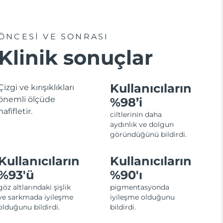
ÖNCESİ VE SONRASI
Klinik sonuçlar
Kullanıcıların
Çizgi ve kırışıklıkları
önemli ölçüde
%98’i
hafifletir.
ciltlerinin daha
aydınlık ve dolgun
göründüğünü bildirdi.
Kullanıcıların
Kullanıcıların
%93'ü
%90'ı
göz altlarındaki şişlik
pigmentasyonda
ve sarkmada iyileşme
iyileşme olduğunu
olduğunu bildirdi.
bildirdi.