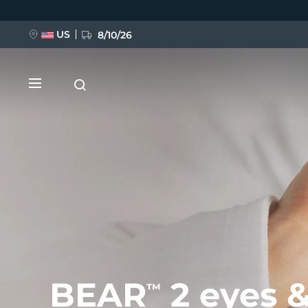
Ana
içeriğe
atla
US
8/10/26
YENİ
BREAKING NEWS
FAQ™ Pure Beauty-Tech Elixir
BEAR
2 eyes &
™