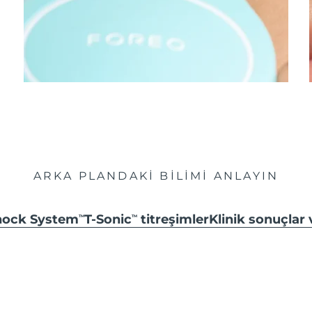
ARKA PLANDAKİ BİLİMİ ANLAYIN
hock System
T-Sonic
titreşimler
Klinik sonuçlar
TM
TM