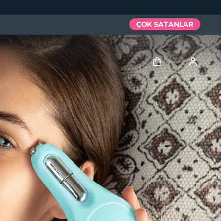
ÇOK SATANLAR
Giriş
Kullanici profi̇li̇
Cihazlarım
Siparişlerim
Adresim
Aboneliklerim