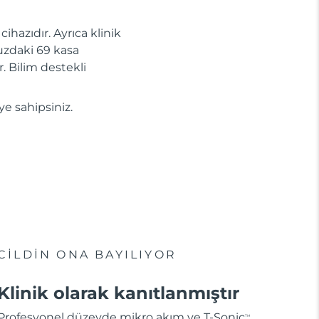
ihazıdır. Ayrıca klinik
uzdaki 69 kasa
r. Bilim destekli
ye sahipsiniz.
CİLDİN ONA BAYILIYOR
Klinik olarak kanıtlanmıştır
Profesyonel düzeyde mikro akım ve T-Sonic
TM