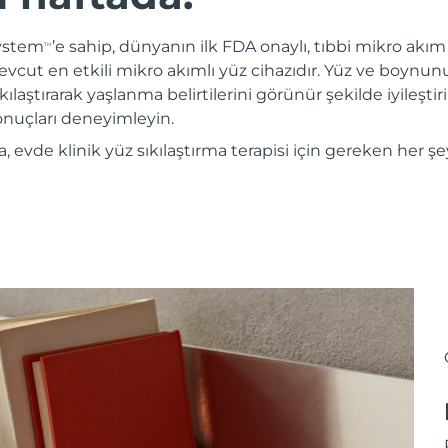
System
’e sahip, dünyanın ilk FDA onaylı, tıbbi mikro akım c
TM
evcut en etkili mikro akımlı yüz cihazıdır. Yüz ve boynun
kılaştırarak yaşlanma belirtilerini görünür şekilde iyileştiri
sonuçları deneyimleyin.
evde klinik yüz sıkılaştırma terapisi için gereken her şe