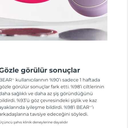
Gözle görülür sonuçlar
BEAR
kullanıcılarının %90’ı sadece 1 haftada
TM
gözle görülür sonuçlar fark etti. %98’i ciltlerinin
daha sağlıklı ve daha az şiş göründüğünü
bildirdi. %93’ü göz çevresindeki şişlik ve kaz
ayaklarında iyileşme bildirdi. %98’i BEAR
’ı
TM
arkadaşlarına tavsiye edeceğini söyledi.
Üçüncü şahıs klinik deneylerine dayalıdır