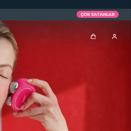
ÇOK SATANLAR
Giriş
Kullanici profi̇li̇
Cihazlarım
Siparişlerim
Adresim
Aboneliklerim