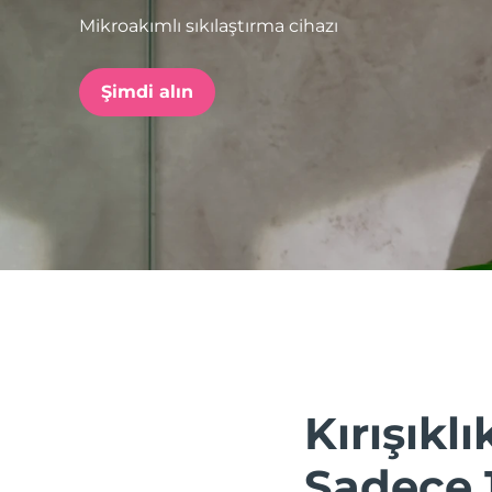
Mikroakımlı sıkılaştırma cihazı
issa™ Teeth Whitening Set
Şimdi alın
FAQ™ Dual LED Panel
POPÜLER
Özel teklifler
Çok satanlar
Kırışıklık
Sadece 