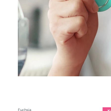
Fuchsia
K