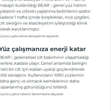
masajın kullanıldığı BEAR
, genel yüz hattını
TM
iyileştirir ve ciltteki yaşlanma belirtilerini azaltır.
Sadece 1 hafta içinde kırışıklıkları, ince çizgileri,
cilt sıkılığını ve elastikiyetini iyileştirdiği klinik
olarak kanıtlanmıştır.
Üçüncü şahıs klinik deneylerine dayalıdır
Yüz çalışmanıza enerji katar
BEAR
, geleneksel cilt bakımının ulaşamadığı
TM
yerlere, kaslara ulaşır. Genel anlamda belirgin
hatlı bir cilt için kasları uyarıp güçlendirerek
cildi sıkılaştırır. Kullanıcıların %95’i yüzlerinin
daha genç ve elmacık kemiklerinin daha
toparlanmış göründüğünü bildirdi.
Üçüncü şahıs tüketici denemesine dayalıdır