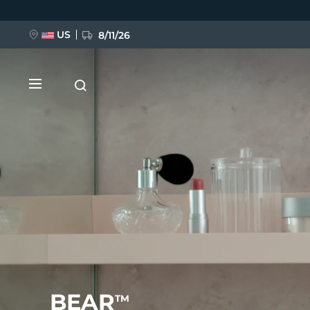
Ana
içeriğe
atla
US
8/11/26
YENİ
BREAKING NEWS
FAQ™ Pure Beauty-Tech Elixir
BEAR
TM