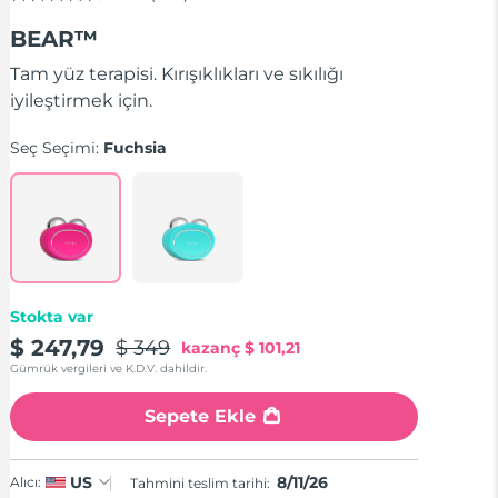
4.5
out
BEAR™
of
5
stars,
Tam yüz terapisi. Kırışıklıkları ve sıkılığı
average
iyileştirmek için.
rating
value.
Read
Seç Seçimi:
Fuchsia
736
Reviews.
Same
page
link.
Stokta var
$ 247,79
$ 349
kazanç
$ 101,21
Gümrük vergileri ve K.D.V. dahildir.
Sepete Ekle
8/11/26
US
Alıcı:
Tahmini teslim tarihi: