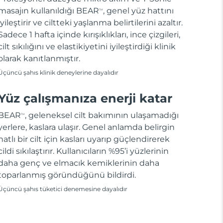
masajın kullanıldığı BEAR
, genel yüz hattını
TM
iyileştirir ve ciltteki yaşlanma belirtilerini azaltır.
Sadece 1 hafta içinde kırışıklıkları, ince çizgileri,
cilt sıkılığını ve elastikiyetini iyileştirdiği klinik
olarak kanıtlanmıştır.
Üçüncü şahıs klinik deneylerine dayalıdır
Yüz çalışmanıza enerji katar
BEAR
, geleneksel cilt bakımının ulaşamadığı
TM
yerlere, kaslara ulaşır. Genel anlamda belirgin
hatlı bir cilt için kasları uyarıp güçlendirerek
cildi sıkılaştırır. Kullanıcıların %95’i yüzlerinin
daha genç ve elmacık kemiklerinin daha
toparlanmış göründüğünü bildirdi.
Üçüncü şahıs tüketici denemesine dayalıdır