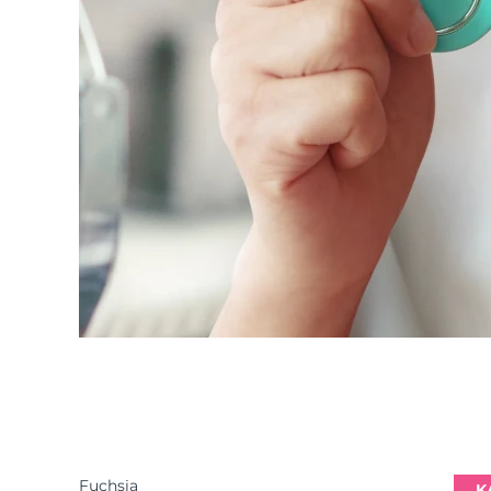
Fuchsia
K