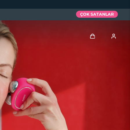
ÇOK SATANLAR
Giriş
Kullanici profi̇li̇
Cihazlarım
Siparişlerim
Adresim
Aboneliklerim