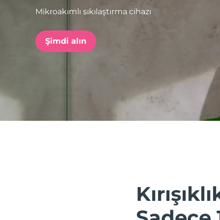
Mikroakımlı sıkılaştırma cihazı
issa™ Teeth Whitening Set
Şimdi alın
FAQ™ Dual LED Panel
POPÜLER
Özel teklifler
Çok satanlar
Kırışıklık
Sadece 