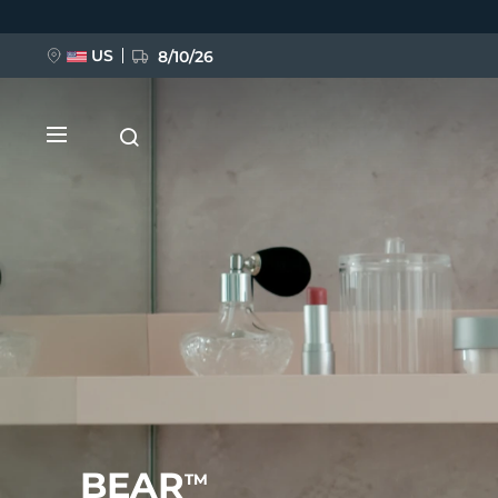
Ana
içeriğe
atla
US
8/10/26
YENİ
BREAKING NEWS
FAQ™ Pure Beauty-Tech Elixir
BEAR
TM