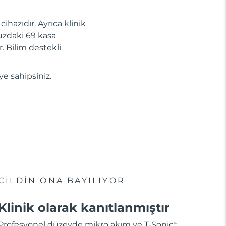
ihazıdır. Ayrıca klinik
uzdaki 69 kasa
r. Bilim destekli
ye sahipsiniz.
CİLDİN ONA BAYILIYOR
Klinik olarak kanıtlanmıştır
Profesyonel düzeyde mikro akım ve T-Sonic
TM