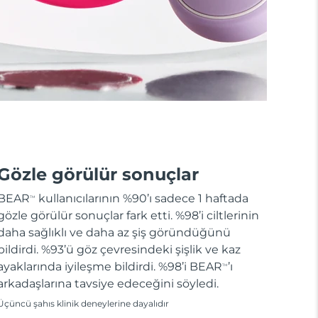
Gözle görülür sonuçlar
BEAR
kullanıcılarının %90’ı sadece 1 haftada
TM
gözle görülür sonuçlar fark etti. %98’i ciltlerinin
daha sağlıklı ve daha az şiş göründüğünü
bildirdi. %93’ü göz çevresindeki şişlik ve kaz
ayaklarında iyileşme bildirdi. %98’i BEAR
’ı
TM
arkadaşlarına tavsiye edeceğini söyledi.
Üçüncü şahıs klinik deneylerine dayalıdır