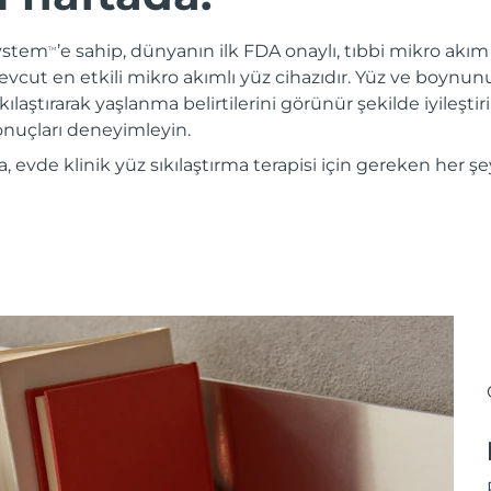
System
’e sahip, dünyanın ilk FDA onaylı, tıbbi mikro akım c
TM
evcut en etkili mikro akımlı yüz cihazıdır. Yüz ve boynun
kılaştırarak yaşlanma belirtilerini görünür şekilde iyileştiri
sonuçları deneyimleyin.
evde klinik yüz sıkılaştırma terapisi için gereken her şe