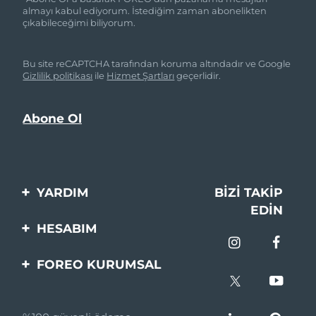
almayı kabul ediyorum. İstediğim zaman abonelikten
çıkabileceğimi biliyorum.
Bu site reCAPTCHA tarafından koruma altındadır ve Google
Gizlilik politikası
ile
Hizmet Şartları
geçerlidir.
YARDIM
BIZI TAKIP
EDIN
Bi̇zi̇mle İleti̇şi̇me Geçi̇n
HESABIM
Si̇pari̇şler & Sevki̇yat
Ürün Kaydı
FOREO KURUMSAL
Garanti̇ & İade
Destek
FOREO Hakkinda
Sık Sorulan Sorular