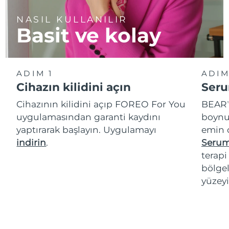
NASIL KULLANILIR
Basit ve kolay
ADIM 1
ADIM
Cihazın kilidini açın
Seru
Cihazının kilidini açıp FOREO For You
BEAR
T
uygulamasından garanti kaydını
boynu
yaptırarak başlayın. Uygulamayı
emin 
indirin
.
Serum
terap
bölgel
yüzeyi