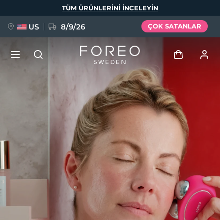
Ana
TÜM ÜRÜNLERINI INCELEYIN
içeriğe
atla
US
8/9/26
ÇOK SATANLAR
YENİ
Giriş
Dil Seçimi
BREAKING NEWS
Kullanici profi̇li̇
English
Deutsch
Español
Cihazlarım
FAQ™ Pure Beauty-Tech Elixir
Français
Italiano
Português
Siparişlerim
Polski
Svenska
Русский
Türkçe
简体中文
繁體中文
Adresim
issa™ Teeth Whitening Set
Aboneliklerim