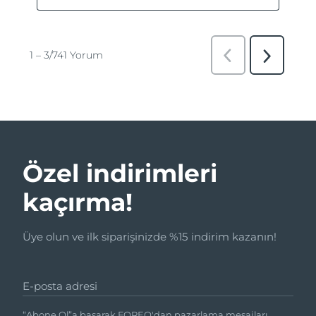
Özel indirimleri
kaçırma!
Üye olun ve ilk siparişinizde %15 indirim kazanın!
E-posta adresi
“Abone Ol”a basarak FOREO'dan pazarlama mesajları