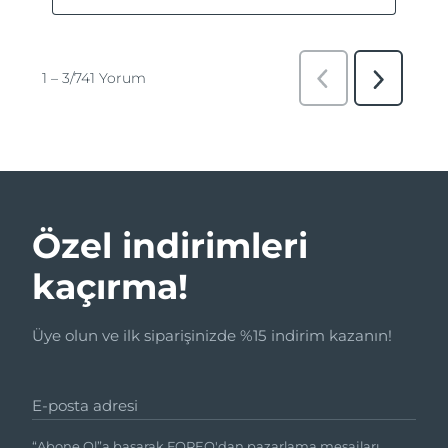
Özel indirimleri
kaçırma!
Üye olun ve ilk siparişinizde %15 indirim kazanın!
E-posta adresi
“Abone Ol”a basarak FOREO'dan pazarlama mesajları