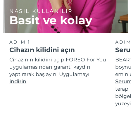
NASIL KULLANILIR
Basit ve kolay
ADIM 1
ADIM
Cihazın kilidini açın
Seru
Cihazının kilidini açıp FOREO For You
BEAR
T
uygulamasından garanti kaydını
boynu
yaptırarak başlayın. Uygulamayı
emin 
indirin
.
Serum
terap
bölgel
yüzeyi