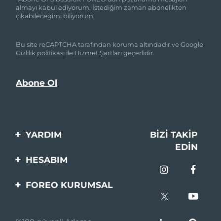
almayı kabul ediyorum. İstediğim zaman abonelikten
çıkabileceğimi biliyorum.
Bu site reCAPTCHA tarafından koruma altındadır ve Google
Gizlilik politikası
ile
Hizmet Şartları
geçerlidir.
YARDIM
BIZI TAKIP
EDIN
Bi̇zi̇mle İleti̇şi̇me Geçi̇n
HESABIM
Si̇pari̇şler & Sevki̇yat
Ürün Kaydı
FOREO KURUMSAL
Garanti̇ & İade
Destek
FOREO Hakkinda
Sık Sorulan Sorular