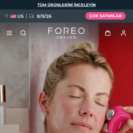
Ana
TÜM ÜRÜNLERINI INCELEYIN
içeriğe
atla
US
8/9/26
ÇOK SATANLAR
YENİ
Giriş
Dil Seçimi
BREAKING NEWS
Kullanici profi̇li̇
English
Deutsch
Español
Cihazlarım
FAQ™ Pure Beauty-Tech Elixir
Français
Italiano
Português
Siparişlerim
Polski
Svenska
Русский
Türkçe
简体中文
繁體中文
Adresim
issa™ Teeth Whitening Set
Aboneliklerim