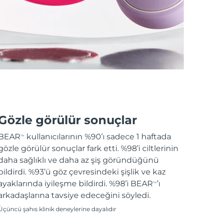
Gözle görülür sonuçlar
BEAR
kullanıcılarının %90’ı sadece 1 haftada
TM
gözle görülür sonuçlar fark etti. %98’i ciltlerinin
daha sağlıklı ve daha az şiş göründüğünü
bildirdi. %93’ü göz çevresindeki şişlik ve kaz
ayaklarında iyileşme bildirdi. %98’i BEAR
’ı
TM
arkadaşlarına tavsiye edeceğini söyledi.
Üçüncü şahıs klinik deneylerine dayalıdır