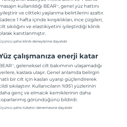
masajın kullanıldığı BEAR
, genel yüz hattını
TM
iyileştirir ve ciltteki yaşlanma belirtilerini azaltır.
Sadece 1 hafta içinde kırışıklıkları, ince çizgileri,
cilt sıkılığını ve elastikiyetini iyileştirdiği klinik
olarak kanıtlanmıştır.
Üçüncü şahıs klinik deneylerine dayalıdır
Yüz çalışmanıza enerji katar
BEAR
, geleneksel cilt bakımının ulaşamadığı
TM
yerlere, kaslara ulaşır. Genel anlamda belirgin
hatlı bir cilt için kasları uyarıp güçlendirerek
cildi sıkılaştırır. Kullanıcıların %95’i yüzlerinin
daha genç ve elmacık kemiklerinin daha
toparlanmış göründüğünü bildirdi.
Üçüncü şahıs tüketici denemesine dayalıdır