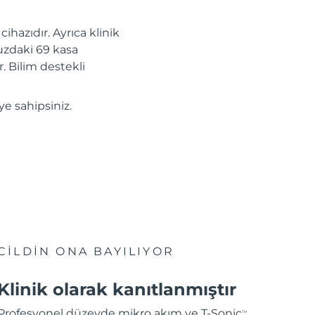
ihazıdır. Ayrıca klinik
uzdaki 69 kasa
r. Bilim destekli
ye sahipsiniz.
CİLDİN ONA BAYILIYOR
Klinik olarak kanıtlanmıştır
Profesyonel düzeyde mikro akım ve T-Sonic
TM