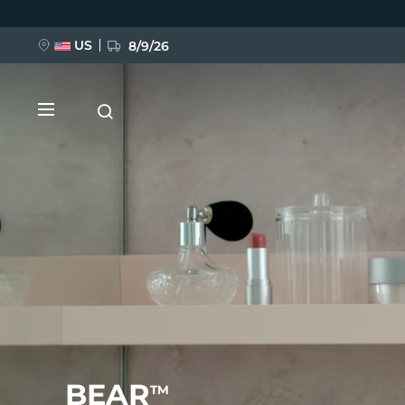
Ana
içeriğe
atla
US
8/9/26
YENİ
BREAKING NEWS
FAQ™ Pure Beauty-Tech Elixir
BEAR
TM