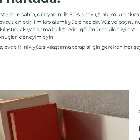
System
’e sahip, dünyanın ilk FDA onaylı, tıbbi mikro akım c
TM
evcut en etkili mikro akımlı yüz cihazıdır. Yüz ve boynun
kılaştırarak yaşlanma belirtilerini görünür şekilde iyileştiri
sonuçları deneyimleyin.
evde klinik yüz sıkılaştırma terapisi için gereken her şe