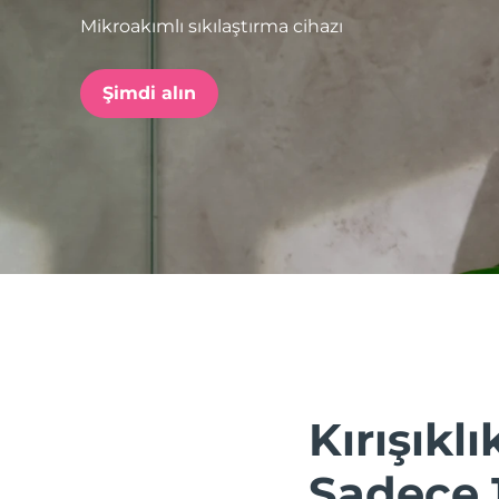
Mikroakımlı sıkılaştırma cihazı
issa™ Teeth Whitening Set
Şimdi alın
FAQ™ Dual LED Panel
POPÜLER
Özel teklifler
Çok satanlar
Kırışıklık
Sadece 