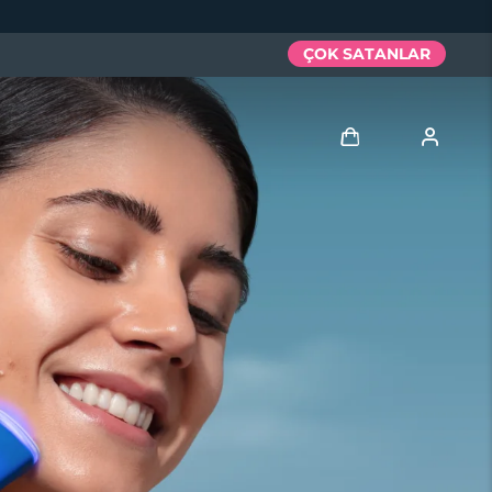
ÇOK SATANLAR
Giriş
Kullanici profi̇li̇
Cihazlarım
Siparişlerim
Adresim
Aboneliklerim