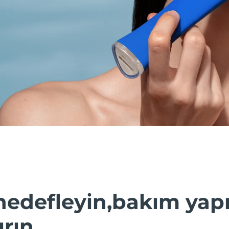
hedefleyin,bakım yap
ırın