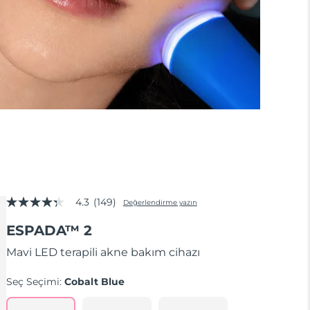
4.3
(149)
Değerlendirme yazın
5
üzerinden
ESPADA™ 2
4.3
yıldız,
ortalama
Mavi LED terapili akne bakım cihazı
puan
değeri.
Seç Seçimi:
Cobalt Blue
Read
149
Reviews.