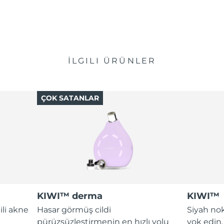
İLGILI ÜRÜNLER
ÇOK SATANLAR
KIWI™ derma
KIWI™
ili akne
Hasar görmüş cildi
Siyah nok
pürüzsüzleştirmenin en hızlı yolu
yok edin.