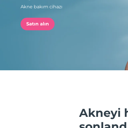
Akne bakım cihazı
issa™ Teeth Whitening Set
Satın alın
FAQ™ Dual LED Panel
POPÜLER
Özel teklifler
Çok satanlar
Akneyi 
sonland