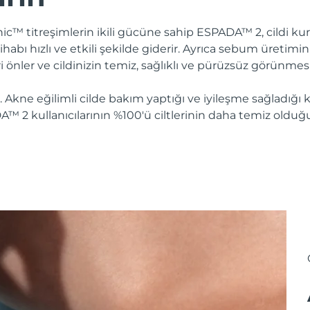
onic™ titreşimlerin ikili gücüne sahip ESPADA™ 2, cildi
ltihabı hızlı ve etkili şekilde giderir. Ayrıca sebum üretim
ri önler ve cildinizin temiz, sağlıklı ve pürüzsüz görünmesi
. Akne eğilimli cilde bakım yaptığı ve iyileşme sağladığı k
A™ 2 kullanıcılarının %100'ü ciltlerinin daha temiz olduğu