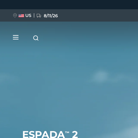
Ana
içeriğe
atla
US
8/11/26
YENİ
BREAKING NEWS
FAQ™ Pure Beauty-Tech Elixir
ESPADA
2
™