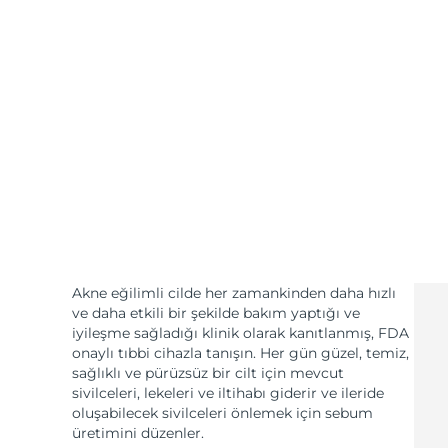
KIWI™ cilt bakımı
All acne treatment devices
All revitalizing eye massagers
Serum
issa™ Teeth Whitening Gel
Advanced pore care essentials
For healthy hair
18% PAP
Kozmetik ürünleri
Erkekler
Tüm Ürünler
FOREO APP
Akne eğilimli cilde her zamankinden daha hızlı
ve daha etkili bir şekilde bakım yaptığı ve
HAKKINDA
iyileşme sağladığı klinik olarak kanıtlanmış, FDA
onaylı tıbbi cihazla tanışın. Her gün güzel, temiz,
sağlıklı ve pürüzsüz bir cilt için mevcut
sivilceleri, lekeleri ve iltihabı giderir ve ileride
oluşabilecek sivilceleri önlemek için sebum
üretimini düzenler.