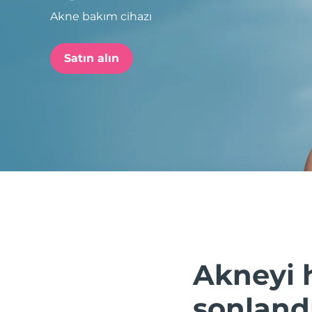
Akne bakım cihazı
issa™ Teeth Whitening Set
Satın alın
FAQ™ Dual LED Panel
POPÜLER
Özel teklifler
Çok satanlar
Akneyi 
sonland