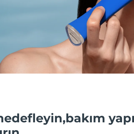
hedefleyin,bakım yap
ırın