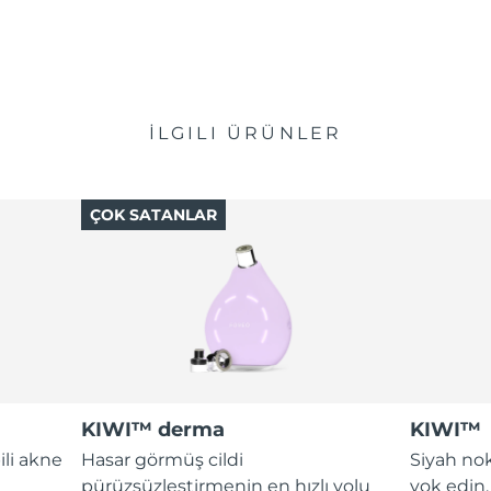
İLGILI ÜRÜNLER
ÇOK SATANLAR
KIWI™ derma
KIWI™
ili akne
Hasar görmüş cildi
Siyah nok
pürüzsüzleştirmenin en hızlı yolu
yok edin.