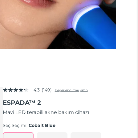
4.3
(149)
Değerlendirme yazın
5
üzerinden
ESPADA™ 2
4.3
yıldız,
ortalama
Mavi LED terapili akne bakım cihazı
puan
değeri.
Seç Seçimi:
Cobalt Blue
Read
149
Reviews.