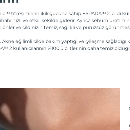
onic™ titreşimlerin ikili gücüne sahip ESPADA™ 2, cildi
ltihabı hızlı ve etkili şekilde giderir. Ayrıca sebum üretim
ri önler ve cildinizin temiz, sağlıklı ve pürüzsüz görünmesi
. Akne eğilimli cilde bakım yaptığı ve iyileşme sağladığı k
A™ 2 kullanıcılarının %100'ü ciltlerinin daha temiz olduğu