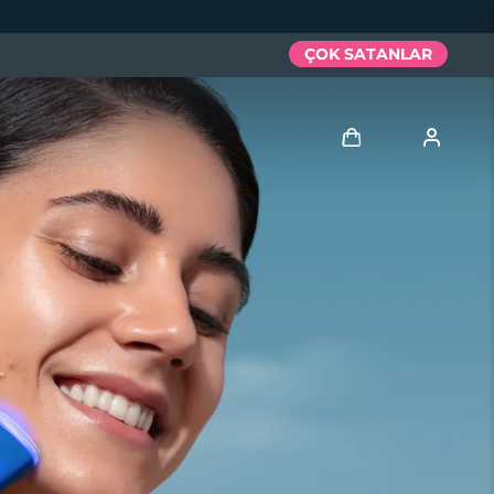
ÇOK SATANLAR
Giriş
Kullanici profi̇li̇
Cihazlarım
Siparişlerim
Adresim
Aboneliklerim