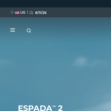
Ana
içeriğe
atla
US
8/11/26
YENİ
BREAKING NEWS
FAQ™ Pure Beauty-Tech Elixir
ESPADA
2
™