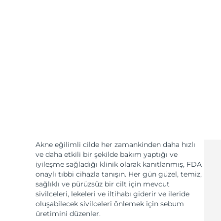
KIWI™ cilt bakımı
All acne treatment devices
All revitalizing eye massagers
Serum
issa™ Teeth Whitening Gel
Advanced pore care essentials
For healthy hair
18% PAP
Kozmetik ürünleri
Erkekler
Tüm Ürünler
FOREO APP
Akne eğilimli cilde her zamankinden daha hızlı
ve daha etkili bir şekilde bakım yaptığı ve
HAKKINDA
iyileşme sağladığı klinik olarak kanıtlanmış, FDA
onaylı tıbbi cihazla tanışın. Her gün güzel, temiz,
sağlıklı ve pürüzsüz bir cilt için mevcut
sivilceleri, lekeleri ve iltihabı giderir ve ileride
oluşabilecek sivilceleri önlemek için sebum
üretimini düzenler.