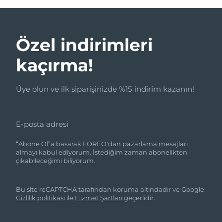
Özel indirimleri
kaçırma!
Üye olun ve ilk siparişinizde %15 indirim kazanın!
E-posta adresi
“Abone Ol”a basarak FOREO'dan pazarlama mesajları
almayı kabul ediyorum. İstediğim zaman abonelikten
çıkabileceğimi biliyorum.
Bu site reCAPTCHA tarafından koruma altındadır ve Google
Gizlilik politikası
ile
Hizmet Şartları
geçerlidir.