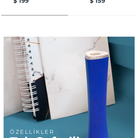
$ 199
$ 159
Türkiye
Tahmini teslim tarihi
8/11/26
Birleşik Arap
Tahmini teslim tarihi
8/11/26
Emirlikleri
Birleşik Krallık
Tahmini teslim tarihi
8/10/26
Amerika Birleşik
Tahmini teslim tarihi
8/11/26
Devletleri
Özbekistan
Tahmini teslim tarihi
8/15/26
Vietnam
Tahmini teslim tarihi
8/16/26
ÖZELLİKLER