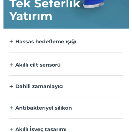
Tek Seferlik
Yatırım
Hassas hedefleme ışığı
Her bir lekeyi üst düzey hassasiyetle
hedefler ve bakım yapar.
Akıllı cilt sensörü
Optimum güvenlik için, Mavi LED, yalnızca
uygulama alanı cilt üzerindeyken etkinleşir.
Dahili zamanlayıcı
Aknenin tedavi edildiğini size bildirmek için
30 saniyede bir titreşir.
Antibakteriyel silikon
%100 su geçirmez ve bakteri oluşumunu ve
yayılmasını önlemek için gözeneksizdir.
Akıllı İsveç tasarımı