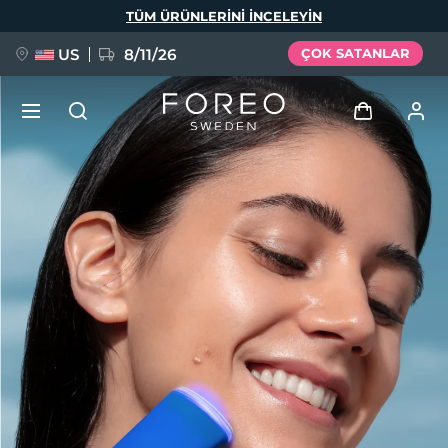
Ana
TÜM ÜRÜNLERINI INCELEYIN
içeriğe
atla
US
8/11/26
ÇOK SATANLAR
YENİ
Giriş
Dil Seçimi
BREAKING NEWS
Kullanici profi̇li̇
English
Deutsch
Español
Cihazlarım
FAQ™ Pure Beauty-Tech Elixir
Français
Italiano
Português
Siparişlerim
Polski
Svenska
Русский
Türkçe
简体中文
繁體中文
Adresim
issa™ Teeth Whitening Set
Aboneliklerim