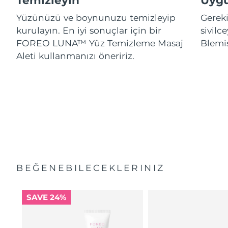
Temizleyin
Uygu
Yüzünüzü ve boynunuzu temizleyip
Gereki
kurulayın. En iyi sonuçlar için bir
sivil
FOREO LUNA™ Yüz Temizleme Masaj
Blemi
Aleti kullanmanızı öneririz.
BEĞENEBILECEKLERINIZ
SAVE 24%