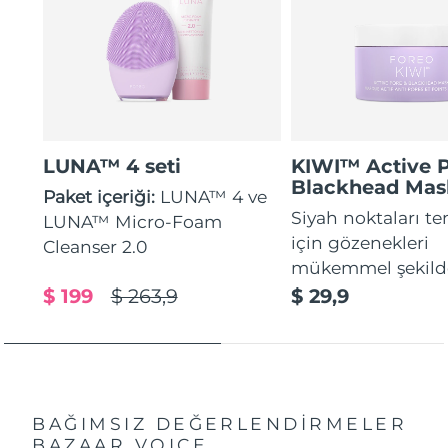
LUNA™ 4 seti
KIWI™ Active 
Blackhead Mas
Paket içeriği:
LUNA™ 4 ve
Siyah noktaları t
LUNA™ Micro-Foam
için gözenekleri
Cleanser 2.0
mükemmel şekilde
$ 199
$ 263,9
$ 29,9
BAĞIMSIZ DEĞERLENDİRMELER
BAZAAR VOICE