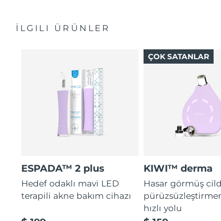
Hızlı başlangıç kılavuzu
Bakterilerin yayılmasını durdurmaya yönelik
Genel kılavuz
antibakteriyel silikon içerir.
Slovakya
Tahmini teslim tarihi
8/10/26
İLGILI ÜRÜNLER
2 yıl garanti (İspanya, Portekiz, İsveç: 3 yıl garanti)
Hassas ciltler için kadifemsi yumuşaklık. %100 su
geçirmez. USB ile şarj edilebilir.
Slovenya
Tahmini teslim tarihi
8/10/26
ÇOK SATANLAR
Güney Afrika
Tahmini teslim tarihi
8/18/26
Güney Kore
Tahmini teslim tarihi
8/12/26
İspanya
Tahmini teslim tarihi
8/10/26
İsveç
Tahmini teslim tarihi
8/10/26
İsviçre
Tahmini teslim tarihi
8/10/26
ESPADA™ 2 plus
KIWI™ derma
Hedef odaklı mavi LED
Hasar görmüş cild
Tayvan
Tahmini teslim tarihi
8/15/26
terapili akne bakım cihazı
pürüzsüzleştirme
Tayland
Tahmini teslim tarihi
8/14/26
hızlı yolu