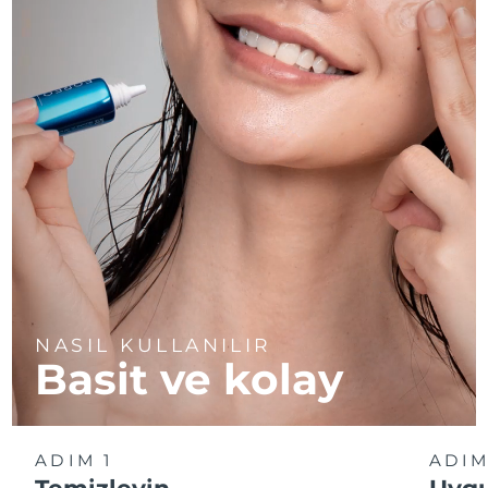
NASIL KULLANILIR
Basit ve kolay
ADIM 1
ADIM