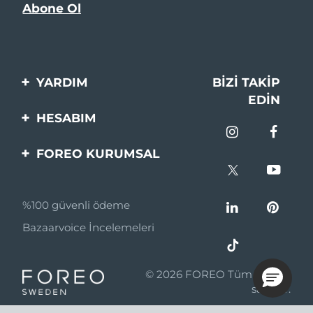
YARDIM
BIZI TAKIP
EDIN
Bi̇zi̇mle İleti̇şi̇me Geçi̇n
HESABIM
Si̇pari̇şler & Sevki̇yat
Ürün Kaydı
FOREO KURUMSAL
Garanti̇ & İade
Destek
FOREO Hakkinda
Sık Sorulan Sorular
%100 güvenli ödeme
Ortaklik Programi
Pil bilgileri
Bazaarvoice İncelemeleri
Ortaklık haberleri
MYSA
© 2026 FOREO Tüm hakları
Perakende Satış
saklıdır.
Ortakları