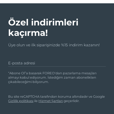
Özel indirimleri
kaçırma!
Üye olun ve ilk siparişinizde %15 indirim kazanın!
E-posta adresi
“Abone Ol”a basarak FOREO'dan pazarlama mesajları
almayı kabul ediyorum. İstediğim zaman abonelikten
çıkabileceğimi biliyorum.
Bu site reCAPTCHA tarafından koruma altındadır ve Google
Gizlilik politikası
ile
Hizmet Şartları
geçerlidir.