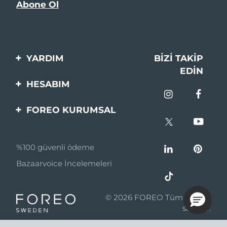
YARDIM
BIZI TAKIP
EDIN
Bi̇zi̇mle İleti̇şi̇me Geçi̇n
HESABIM
Si̇pari̇şler & Sevki̇yat
Ürün Kaydı
FOREO KURUMSAL
Garanti̇ & İade
Destek
FOREO Hakkinda
Sık Sorulan Sorular
%100 güvenli ödeme
Ortaklik Programi
Pil bilgileri
Bazaarvoice İncelemeleri
Ortaklık haberleri
MYSA
© 2026 FOREO Tüm hakları
Perakende Satış
saklıdır.
Ortakları