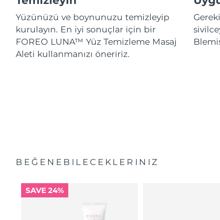
Temizleyin
Uygu
Yüzünüzü ve boynunuzu temizleyip
Gereki
kurulayın. En iyi sonuçlar için bir
sivil
FOREO LUNA™ Yüz Temizleme Masaj
Blemi
Aleti kullanmanızı öneririz.
BEĞENEBILECEKLERINIZ
SAVE 24%