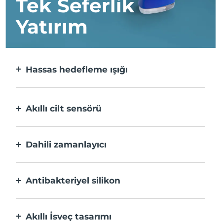
Tek Seferlik
Yatırım
Hassas hedefleme ışığı
Her bir lekeyi üst düzey hassasiyetle
hedefler ve bakım yapar.
Akıllı cilt sensörü
Optimum güvenlik için, Mavi LED, yalnızca
uygulama alanı cilt üzerindeyken etkinleşir.
Dahili zamanlayıcı
Aknenin tedavi edildiğini size bildirmek için
30 saniyede bir titreşir.
Antibakteriyel silikon
%100 su geçirmez ve bakteri oluşumunu ve
yayılmasını önlemek için gözeneksizdir.
Akıllı İsveç tasarımı