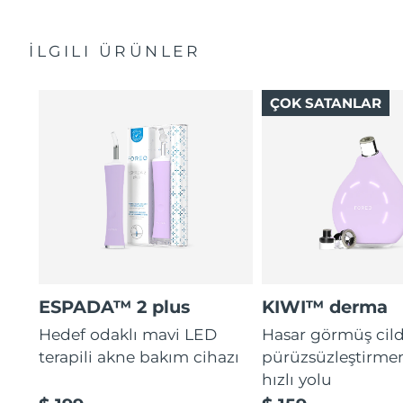
Hızlı başlangıç kılavuzu
Bakterilerin yayılmasını durdurmaya yönelik
Genel kılavuz
antibakteriyel silikon içerir.
Slovakya
Tahmini teslim tarihi
8/11/26
İLGILI ÜRÜNLER
2 yıl garanti (İspanya, Portekiz, İsveç: 3 yıl garanti)
Hassas ciltler için kadifemsi yumuşaklık. %100 su
geçirmez. USB ile şarj edilebilir.
Slovenya
Tahmini teslim tarihi
8/11/26
ÇOK SATANLAR
Güney Afrika
Tahmini teslim tarihi
8/19/26
Güney Kore
Tahmini teslim tarihi
8/13/26
İspanya
Tahmini teslim tarihi
8/11/26
İsveç
Tahmini teslim tarihi
8/11/26
İsviçre
Tahmini teslim tarihi
8/11/26
ESPADA™ 2 plus
KIWI™ derma
Hedef odaklı mavi LED
Hasar görmüş cild
Tayvan
Tahmini teslim tarihi
8/16/26
terapili akne bakım cihazı
pürüzsüzleştirme
Tayland
Tahmini teslim tarihi
8/15/26
hızlı yolu