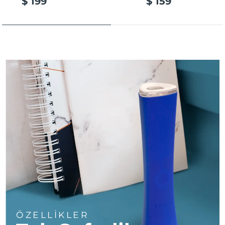
$ 199
$ 159
Türkiye
Tahmini teslim tarihi
8/12/26
Birleşik Arap
Tahmini teslim tarihi
8/12/26
Emirlikleri
Birleşik Krallık
Tahmini teslim tarihi
8/11/26
Amerika Birleşik
Tahmini teslim tarihi
8/12/26
Devletleri
Özbekistan
Tahmini teslim tarihi
8/16/26
Vietnam
Tahmini teslim tarihi
8/17/26
ÖZELLİKLER