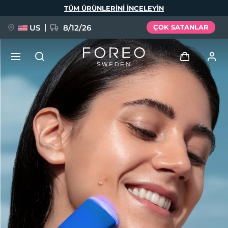
Ana
TÜM ÜRÜNLERINI INCELEYIN
içeriğe
atla
US
8/12/26
ÇOK SATANLAR
YENİ
Giriş
Dil Seçimi
BREAKING NEWS
Kullanici profi̇li̇
English
Deutsch
Español
Cihazlarım
FAQ™ Pure Beauty-Tech Elixir
Français
Italiano
Português
Siparişlerim
Polski
Svenska
Русский
Türkçe
简体中文
繁體中文
Adresim
issa™ Teeth Whitening Set
Aboneliklerim