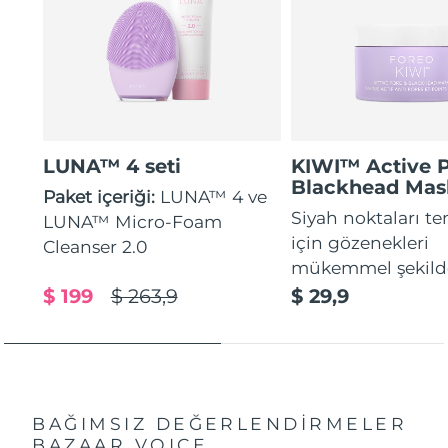
LUNA™ 4 seti
KIWI™ Active 
Blackhead Mas
Paket içeriği:
LUNA™ 4 ve
Siyah noktaları t
LUNA™ Micro-Foam
için gözenekleri
Cleanser 2.0
mükemmel şekilde
$ 199
$ 263,9
$ 29,9
BAĞIMSIZ DEĞERLENDİRMELER
BAZAAR VOICE