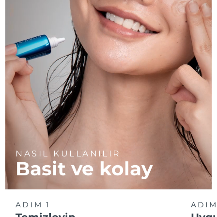
NASIL KULLANILIR
Basit ve kolay
ADIM 1
ADIM